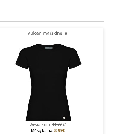
Vulcan marškinėliai
Buvusi kaina:
11.99
€*
8.99€
Mūsų kaina: