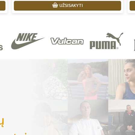
UŽSISAKYTI
ų