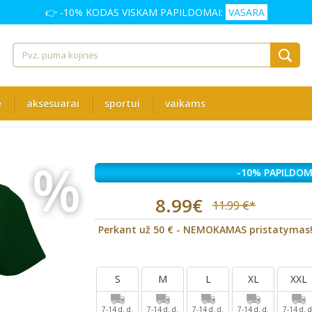
👉 -10% KODAS VISKAM PAPILDOMAI:
VASARA
ė
aksesuarai
sportui
vaikams
%
-10% PAPILDOM
8.99€
11.99 €*
Perkant už 50 € - NEMOKAMAS pristatymas
S
M
L
XL
XXL
7-14 d. d.
7-14 d. d.
7-14 d. d.
7-14 d. d.
7-14 d. d