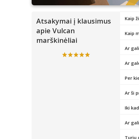
Kaip ž
Atsakymai į klausimus
apie Vulcan
Kaip m
marškinėliai
Ar gal
Ar gal
Per ki
Ar ši 
Iki ka
Ar gal
Turiu 