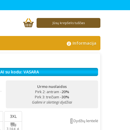
Jūsų krepšelis tuščias
Informacija
AI su kodu: VASARA
Urmo nuolaidos
Pirk 2: antram
-20%
!
Pirk 3: trečiam
-30%
Galimi ir skirtingi dydžiai
3XL
Dydžių lentelė
.
7-14 d. d.