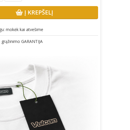
Į KREPŠELĮ
gu: mokėk kai atvešime
gų grąžinimo GARANTIJA