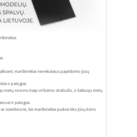
škinėliai.
ai.
skalbiant, marškinėliai nereikalaus papildomo jūsų
ai ir patogiai.
uoju metų sezonu kaip viršutinis drabužis, o šaltuoju metų
isvai ir patogiai.
ar stambesnė, šie marškinėliai puikiai tiks jūsų kūno