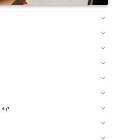
aidą?