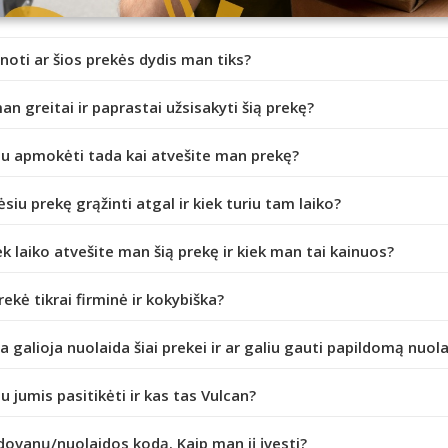
inoti ar šios prekės dydis man tiks?
an greitai ir paprastai užsisakyti šią prekę?
iu apmokėti tada kai atvešite man prekę?
ėsiu prekę grąžinti atgal ir kiek turiu tam laiko?
ek laiko atvešite man šią prekę ir kiek man tai kainuos?
prekė tikrai firminė ir kokybiška?
da galioja nuolaida šiai prekei ir ar galiu gauti papildomą nuol
iu jumis pasitikėti ir kas tas Vulcan?
dovanų/nuolaidos kodą. Kaip man jį įvesti?