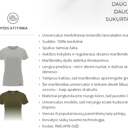
DYDIS ATITINKA
Universalus medvilniniai moteriški laisvalaikio mar
Sudėtis: 100% medvilnė.
Spalva: tamsiai žalia.
Aukštos kokybės ir reguliaraus dizaino marškinėli
Marškinėlių dydis atitinka išmatavimus.
Lengva priežiūra - net ir dėvint nuolat, ir dažnai 
dėmesio.
Tamprus kaklas, tad marškinėlius apsirengsite greit
Šie marškinėliai universalūs ir tinkami dėvėti šilt
sezonu – kaip apatinis drabužis.
Maloniai priglunda prie nuogo kūno, tad jausitės la
Universalus modelis, tad net jeigu esate kudesnė 
linijoms.
Vienas iš populiariausių pasirinkimų tarp pirkėjų.
Inovatyvi siūlių siuvimo technologija.
Kodas:
RMCAPRI-56ŽJ