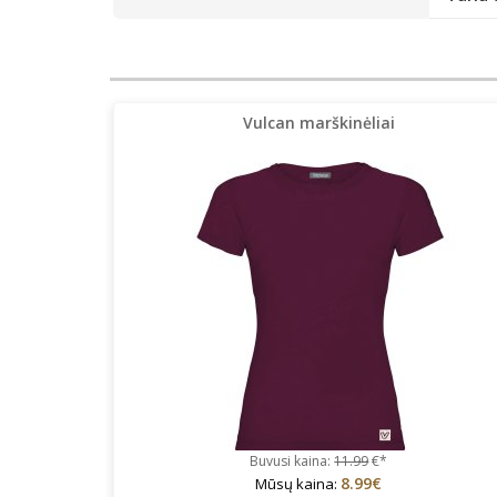
Vulcan marškinėliai
Buvusi kaina:
11.99
€*
8.99€
Mūsų kaina: