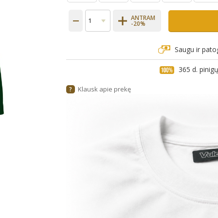
ANTRAM
-20%
Saugu ir pato
365 d. pini
Klausk apie prekę
?