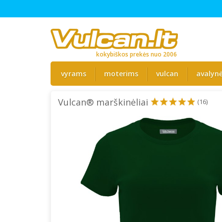
kokybiškos prekės nuo 2006
vyrams
moterims
vulcan
avalyn
Vulcan® marškinėliai
(16)