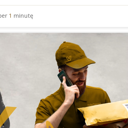
 per
1
minutę