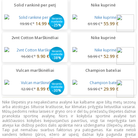
Solid rankinė per petį
Nike kuprinė
Vasaros
nuolaida
14.99 €
55.99 €
19.99
€*
61.99
€*
-25%
2vnt Cotton Marškinėliai
Nike kuprinė
Vasaros
nuolaida
9.90 €
52.99 €
16.00
€*
58.99
€*
-38%
Vulcan marškinėliai
Champion bateliai
Vasaros
nuolaida
8.99 €
29.99 €
12.99
€*
59.99
€*
-30%
Nike šlepetės yra nepakeičiama avalynė kai kalbame apie šiltą metų sezoną
arba atostogas šiltuose kraštuose, kur klimatas prilygsta lietuviškai vasarai.
Mūsų pėdoms reikia laisvės ir gryno oro ir dėl šių priežasčių šlepetės dažnai
pranoksta sportinę avalynę. Nors ir kokybiša sportinė avalynė turi
aukščiausios kokybės kvėpuojančius paviršius, visgi tai neprilygsta tam
atvejui kai didžioji pėdos dalis apskritai nėra uždengiama (šlepečių atveju).
Taip pat nemažiau svarbus faktorius yra patogumas. Kai esate netoli
vandens telkinio (jūros, ežero ar upės), dažnai kyla pagunda greitai