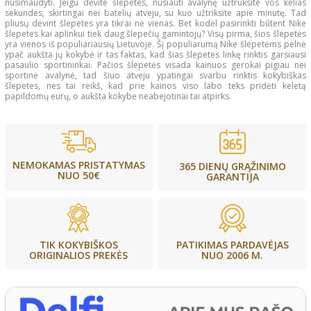
nusimaudyti. Jeigu dėvite šlepetes, nusiauti avalynę užtruksite vos kelias
sekundes, skirtingai nei batelių atveju, su kuo užtriksite apie minutę. Tad
pliusų dėvint šlepetes yra tikrai ne vienas. Bet kodėl pasirinkti būtent Nike
šlepetes kai aplinkui tiek daug šlepečių gamintojų? Visų pirma, šios šlepetės
yra vienos iš populiariausių Lietuvoje. Šį populiarumą Nike šlepetėms pelnė
ypač aukšta jų kokybė ir tas faktas, kad šias šlepetes linkę rinktis garsiausi
pasaulio sportininkai. Pačios šlepetės visada kainuos gerokai pigiau nei
sportinė avalynė, tad šiuo atveju ypatingai svarbu rinktis kokybiškas
šlepetes, nes tai reikš, kad prie kainos viso labo teks pridėti keletą
papildomų eurų, o aukšta kokybė neabejotinai tai atpirks.
NEMOKAMAS PRISTATYMAS
365 DIENŲ GRĄŽINIMO
NUO 50€
GARANTIJA
PATIKIMAS PARDAVĖJAS
TIK KOKYBIŠKOS
NUO 2006 M.
ORIGINALIOS PREKĖS