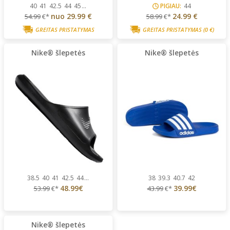
40
41
42.5
44
45
...
PIGIAU:
44
nuo
29.99 €
24.99 €
54.99
€*
58.99
€*
GREITAS PRISTATYMAS
GREITAS PRISTATYMAS
(0 €)
Nike® šlepetės
Nike® šlepetės
38.5
40
41
42.5
44
...
38
39.3
40.7
42
48.99€
39.99€
53.99
€*
43.99
€*
Nike® šlepetės