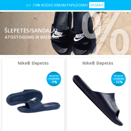
👉 -10% KODAS VISKAM PAPILDOMAI:
VASARA
ŠLEPETĖS/SANDALAI
ATOSTOGOMS IR BASEINUI
Nike® šlepetės
Nike® šlepetės
Vasaros
Vasaros
nuolaida
nuolaida
-9%
-10%