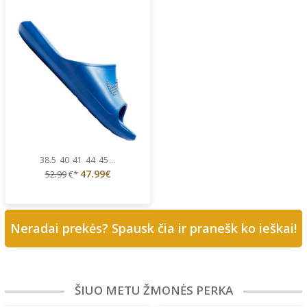
38.5
40
41
44
45
...
47.99€
52.99
€*
Neradai prekės? Spausk čia ir pranešk ko ieškai!
ŠIUO METU ŽMONĖS PERKA