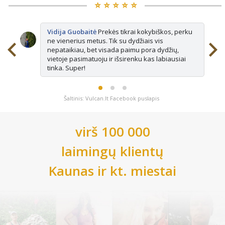
⭐️ ⭐️ ⭐️ ⭐️ ⭐️
Vidija Guobaitė
Prekės tikrai kokybiškos, perku
ne vienerius metus. Tik su dydžiais vis
nepataikiau, bet visada paimu pora dydžių,
vietoje pasimatuoju ir išsirenku kas labiausiai
tinka. Super!
Šaltinis: Vulcan.lt Facebook puslapis
virš 100 000
laimingų klientų
Kaunas
ir kt. miestai