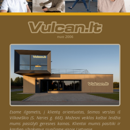
nuo 2006
Esame ilgametis, į klientą orientuotas, šeimos verslas iš
Vilkaviškio (S. Nėries g. 66E). Mažesni veiklos kaštai leidžia
mums pasiūlyti geresnes kainas. Klientai mumis pasitiki ir
kasdien užsakymus siunčiame visoje Lietuvoje.