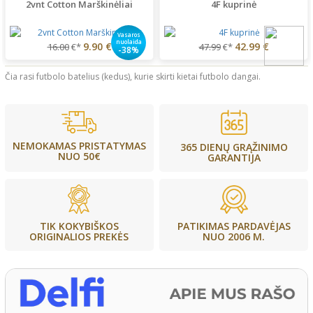
2vnt Cotton Marškinėliai
4F kuprinė
Vasaros
nuolaida
9.90 €
42.99 €
16.00
€*
47.99
€*
-38%
Čia rasi futbolo batelius (kedus), kurie skirti kietai futbolo dangai.
NEMOKAMAS PRISTATYMAS
365 DIENŲ GRĄŽINIMO
NUO 50€
GARANTIJA
PATIKIMAS PARDAVĖJAS
TIK KOKYBIŠKOS
NUO 2006 M.
ORIGINALIOS PREKĖS