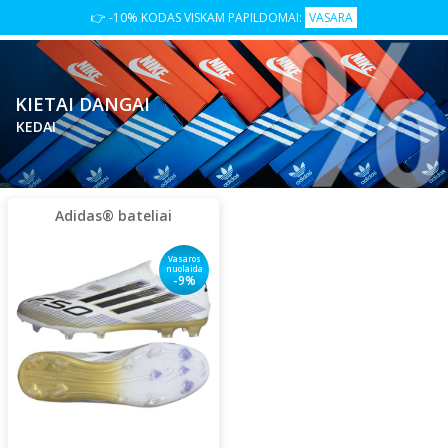
👉 -10% KODAS VISKAM PAPILDOMAI:
VASARA
KIETAI DANGAI
KEDAI
Adidas® bateliai
Vasaros
nuolaida
-9%