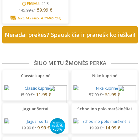
PIGIAU:
42.3
59.99 €
145.99
€*
GREITAS PRISTATYMAS
(0 €)
Neradai prekės? Spausk čia ir pranešk ko ieškai!
ŠIUO METU ŽMONĖS PERKA
Classic kuprinė
Nike kuprinė
11.99 €
51.99 €
15.99
€*
57.99
€*
Jaguar šortai
Schoolino polo marškinėliai
Vasaros
nuolaida
9.99 €
14.99 €
19.99
€*
19.99
€*
-50%