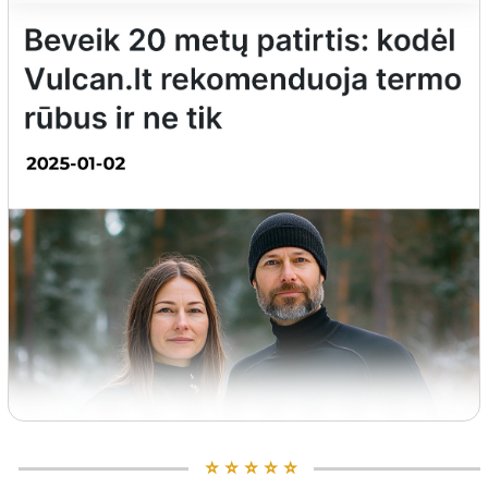
⭐️ ⭐️ ⭐️ ⭐️ ⭐️