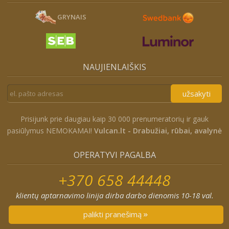
GRYNAIS
NAUJIENLAIŠKIS
užsakyti
Prisijunk prie daugiau kaip 30 000 prenumeratorių ir gauk
pasiūlymus NEMOKAMAI!
Vulcan.lt - Drabužiai, rūbai, avalynė
OPERATYVI PAGALBA
+370 658 44448
klientų aptarnavimo linija dirba darbo dienomis 10-18 val.
palikti pranešimą