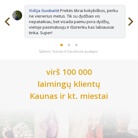
Vidija Guobaitė
Prekės tikrai kokybiškos, perku
ne vienerius metus. Tik su dydžiais vis
nepataikiau, bet visada paimu pora dydžių,
vietoje pasimatuoju ir išsirenku kas labiausiai
tinka. Super!
Šaltinis: Vulcan.lt Facebook puslapis
virš 100 000
laimingų klientų
Kaunas
ir kt. miestai