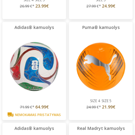
23.99€
24.99€
26.99
€*
27.99
€*
Adidas® kamuolys
Puma® kamuolys
SIZE 4
SIZE 5
64.99€
21.99€
71.99
€*
24.99
€*
NEMOKAMAS PRISTATYMAS
Adidas® kamuolys
Real Madryt kamuolys