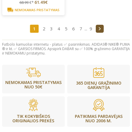
61.49€
68.99
€*
NEMOKAMAS PRISTATYMAS
1
2
3
4
5
6
7
...
9
Futbolo kamuoliai internetu - platus ✅ pasirinkimas. ADIDAS® NIKE® PUMA
® ir kt. ✅ GARSIOS FIRMOS. Apsipirk DABAR su ✅ 100% grąžinimo GARANTIJA
ir NEMOKAMU pristatymu.
NEMOKAMAS PRISTATYMAS
365 DIENŲ GRĄŽINIMO
NUO 50€
GARANTIJA
PATIKIMAS PARDAVĖJAS
TIK KOKYBIŠKOS
NUO 2006 M.
ORIGINALIOS PREKĖS