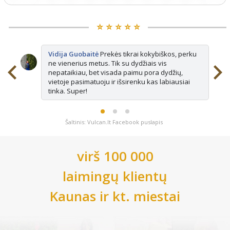
⭐️ ⭐️ ⭐️ ⭐️ ⭐️
Vidija Guobaitė
Prekės tikrai kokybiškos, perku
ne vienerius metus. Tik su dydžiais vis
nepataikiau, bet visada paimu pora dydžių,
vietoje pasimatuoju ir išsirenku kas labiausiai
tinka. Super!
Šaltinis: Vulcan.lt Facebook puslapis
virš 100 000
laimingų klientų
Kaunas
ir kt. miestai