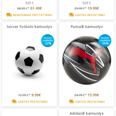
SIZE 5
SIZE 5
61.49€
19.99€
68.99
€*
29.99
€*
NEMOKAMAS PRISTATYMAS
GREITAS PRISTATYMAS
Soccer futbolo kamuolys
Puma® kamuolys
Vasaros
Vasaros
nuolaida
nuolaida
-23%
-36%
9.99€
15.99€
12.99
€*
24.99
€*
GREITAS PRISTATYMAS
GREITAS PRISTATYMAS
Adidas® kamuolys