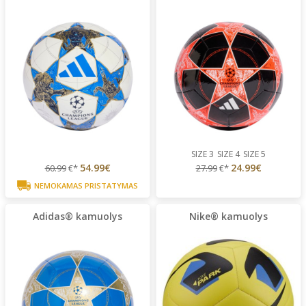
SIZE 3
SIZE 4
SIZE 5
54.99€
24.99€
60.99
€*
27.99
€*
NEMOKAMAS PRISTATYMAS
Adidas® kamuolys
Nike® kamuolys