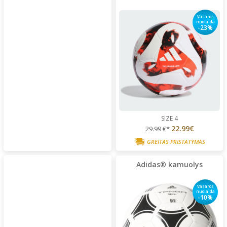
Vasaros
nuolaida
-23%
SIZE 4
22.99€
29.99
€*
GREITAS PRISTATYMAS
Adidas® kamuolys
Vasaros
nuolaida
-10%