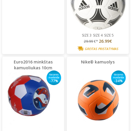
SIZE 3
SIZE 4
SIZE 5
26.99€
29.99
€*
GREITAS PRISTATYMAS
Euro2016 minkštas
Nike® kamuolys
kamuoliukas 10cm
Vasaros
Vasaros
nuolaida
nuolaida
-77%
-34%