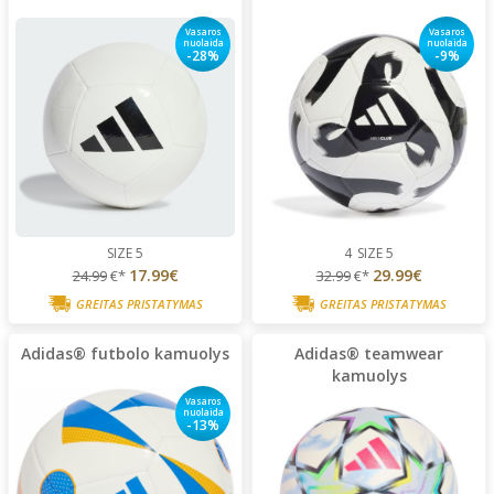
Vasaros
Vasaros
nuolaida
nuolaida
-28%
-9%
SIZE 5
4
SIZE 5
17.99€
29.99€
24.99
€*
32.99
€*
GREITAS PRISTATYMAS
GREITAS PRISTATYMAS
Adidas® futbolo kamuolys
Adidas® teamwear
kamuolys
Vasaros
nuolaida
-13%