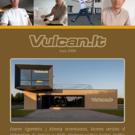
nuo 2006
Esame ilgametis, į klientą orientuotas, šeimos verslas iš
Vilkaviškio (S. Nėries g. 66E). Mažesni veiklos kaštai leidžia