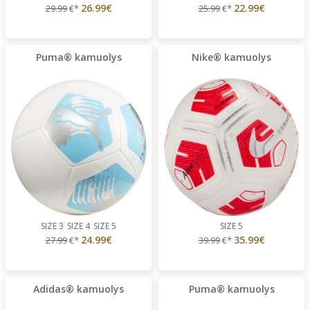
26.99€
22.99€
29.99
€*
25.99
€*
Puma® kamuolys
Nike® kamuolys
SIZE 3
SIZE 4
SIZE 5
SIZE 5
24.99€
35.99€
27.99
€*
39.99
€*
Adidas® kamuolys
Puma® kamuolys