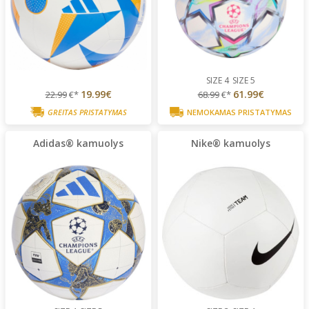
SIZE 4
SIZE 5
19.99€
61.99€
22.99
€*
68.99
€*
GREITAS PRISTATYMAS
NEMOKAMAS PRISTATYMAS
Adidas® kamuolys
Nike® kamuolys