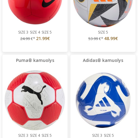
SIZE 3
SIZE 4
SIZE 5
SIZE 5
21.99€
48.99€
24.99
€*
53.99
€*
Puma® kamuolys
Adidas® kamuolys
SIZE 3
SIZE 4
SIZE 5
SIZE 3
SIZE 5