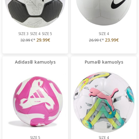
SIZE 3
SIZE 4
SIZE 5
SIZE 4
29.99€
23.99€
32.99
€*
26.99
€*
Adidas® kamuolys
Puma® kamuolys
SIZE 5
SIZE 4