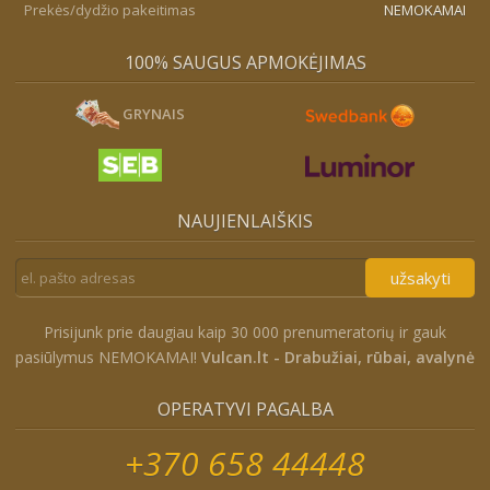
Prekės/dydžio pakeitimas
NEMOKAMAI
100% SAUGUS APMOKĖJIMAS
GRYNAIS
NAUJIENLAIŠKIS
užsakyti
Prisijunk prie daugiau kaip 30 000 prenumeratorių ir gauk
pasiūlymus NEMOKAMAI!
Vulcan.lt - Drabužiai, rūbai, avalynė
OPERATYVI PAGALBA
+370 658 44448