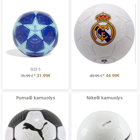
SIZE 5
31.99€
44.99€
35.99
€*
49.99
€*
Puma® kamuolys
Nike® kamuolys