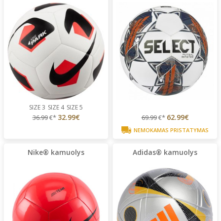
SIZE 3
SIZE 4
SIZE 5
32.99€
62.99€
36.99
€*
69.99
€*
NEMOKAMAS PRISTATYMAS
Nike® kamuolys
Adidas® kamuolys