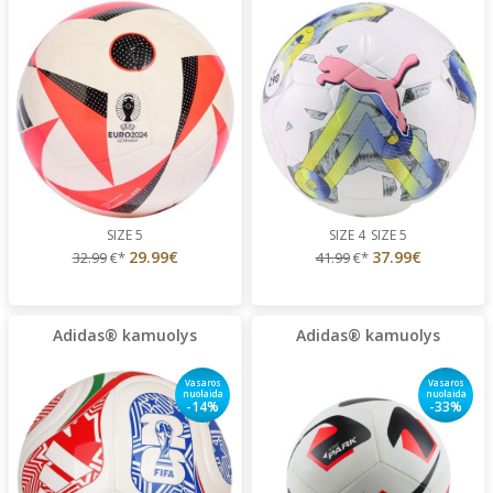
SIZE 5
SIZE 4
SIZE 5
29.99€
37.99€
32.99
€*
41.99
€*
Adidas® kamuolys
Adidas® kamuolys
Vasaros
Vasaros
nuolaida
nuolaida
-14%
-33%