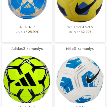
SIZE 4
SIZE 5
SIZE 3
SIZE 4
SIZE 5
25.99€
32.99€
28.99
€*
36.99
€*
Adidas® kamuolys
Nike® kamuolys
SIZE 4
SIZE 5
SIZE 5