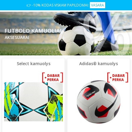
👉 -10% KODAS VISKAM PAPILDOMAI:
VASARA
FUTBOLO KAMUOLIAI
AKSESUARAI
Select kamuolys
Adidas® kamuolys