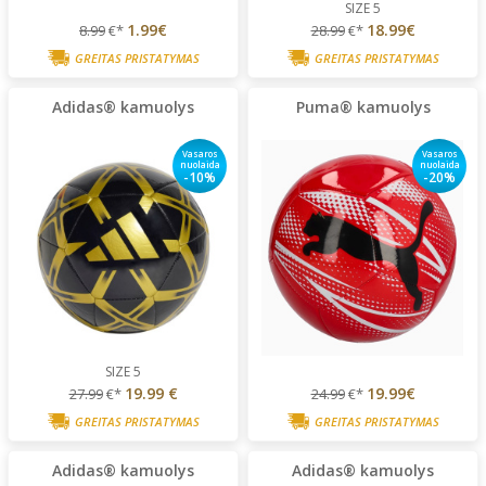
SIZE 5
1.99€
18.99€
8.99
€*
28.99
€*
GREITAS PRISTATYMAS
GREITAS PRISTATYMAS
Adidas® kamuolys
Puma® kamuolys
Vasaros
Vasaros
nuolaida
nuolaida
-10%
-20%
SIZE 5
19.99 €
19.99€
27.99
€*
24.99
€*
GREITAS PRISTATYMAS
GREITAS PRISTATYMAS
Adidas® kamuolys
Adidas® kamuolys