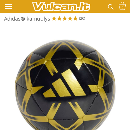
👉 -10% KODAS VISKAM PAPILDOMAI:
VASARA
0
Adidas® kamuolys
(20)