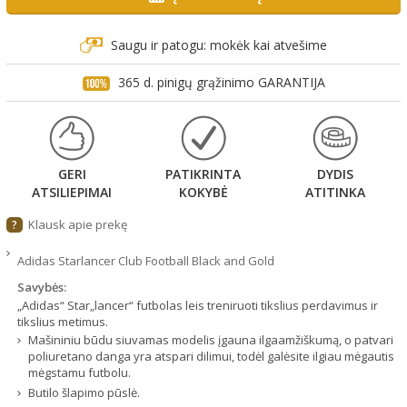
Saugu ir patogu: mokėk kai atvešime
365 d. pinigų grąžinimo GARANTIJA
GERI
PATIKRINTA
DYDIS
ATSILIEPIMAI
KOKYBĖ
ATITINKA
Klausk apie prekę
?
Adidas Starlancer Club Football Black and Gold
Savybės:
„Adidas“ Star„lancer“ futbolas leis treniruoti tikslius perdavimus ir
tikslius metimus.
Mašininiu būdu siuvamas modelis įgauna ilgaamžiškumą, o patvari
poliuretano danga yra atspari dilimui, todėl galėsite ilgiau mėgautis
mėgstamu futbolu.
Butilo šlapimo pūslė.