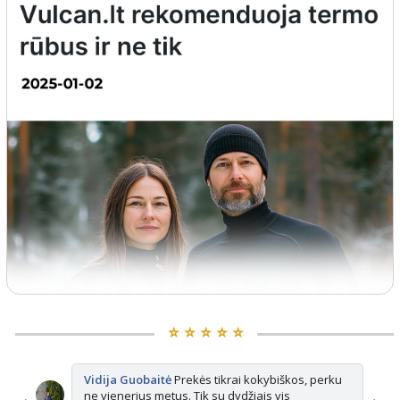
⭐️ ⭐️ ⭐️ ⭐️ ⭐️
Vidija Guobaitė
Prekės tikrai kokybiškos, perku
ne vienerius metus. Tik su dydžiais vis