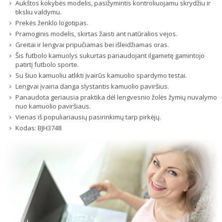
Aukštos kokybės modelis, pasižymintis kontroliuojamu skrydžiu ir
tiksliu valdymu.
Prekės ženklo logotipas.
Pramoginis modelis, skirtas žaisti ant natūralios vejos.
Greitai ir lengvai pripučiamas bei išleidžiamas oras.
Šis futbolo kamuolys sukurtas panaudojant ilgametę gamintojo
patirtį futbolo sporte.
Su šiuo kamuoliu atlikti įvairūs kamuolio spardymo testai.
Lengvai įvairia danga slystantis kamuolio paviršius.
Panaudota geriausia praktika dėl lengvesnio žolės žymių nuvalymo
nuo kamuolio paviršiaus.
Vienas iš populiariausių pasirinkimų tarp pirkėjų.
Kodas:
BJH3748