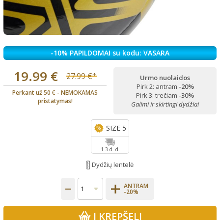
-10% PAPILDOMAI su kodu: VASARA
19.99 €
27.99 €*
Urmo nuolaidos
Pirk 2: antram
-20%
Perkant už 50 € - NEMOKAMAS
Pirk 3: trečiam
-30%
pristatymas!
Galimi ir skirtingi dydžiai
SIZE 5
1-3 d. d.
Dydžių lentelė
ANTRAM
-20%
Į KREPŠELĮ