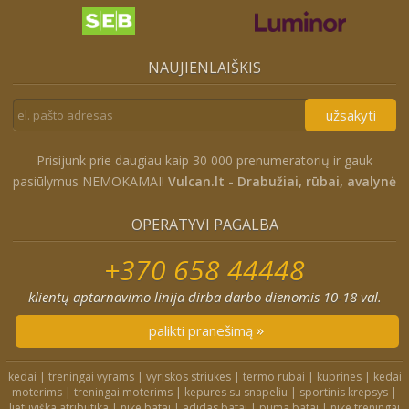
NAUJIENLAIŠKIS
užsakyti
Prisijunk prie daugiau kaip 30 000 prenumeratorių ir gauk
pasiūlymus NEMOKAMAI!
Vulcan.lt - Drabužiai, rūbai, avalynė
OPERATYVI PAGALBA
+370 658 44448
klientų aptarnavimo linija dirba darbo dienomis 10-18 val.
palikti pranešimą
kedai
|
treningai vyrams
|
vyriskos striukes
|
termo rubai
|
kuprines
|
kedai
moterims
|
treningai moterims
|
kepures su snapeliu
|
sportinis krepsys
|
lietuviška atributika
|
nike batai
|
adidas batai
|
puma batai
|
nike treningai