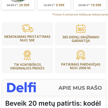
29.99€
9.99€
19.99€
34.99
€*
12.99
€*
29.99
€*
*Vulcan.lt ankstesnė didžiausia taikyta kaina
NEMOKAMAS PRISTATYMAS
365 DIENŲ GRĄŽINIMO
NUO 50€
GARANTIJA
PATIKIMAS PARDAVĖJAS
TIK KOKYBIŠKOS
NUO 2006 M.
ORIGINALIOS PREKĖS