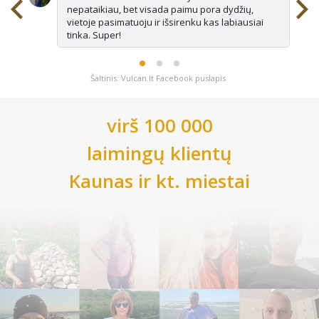
nepataikiau, bet visada paimu pora dydžių,
vietoje pasimatuoju ir išsirenku kas labiausiai
tinka. Super!
Šaltinis: Vulcan.lt Facebook puslapis
virš 100 000
laimingų klientų
Kaunas
ir kt. miestai