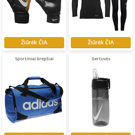
Žiūrėk ČIA
Žiūrėk ČIA
Sportiniai krepšiai
Gertuvės