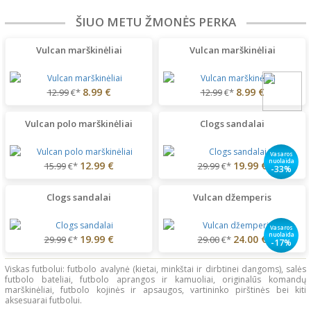
ŠIUO METU ŽMONĖS PERKA
Vulcan marškinėliai
Vulcan marškinėliai
8.99 €
8.99 €
12.99
€*
12.99
€*
Vulcan polo marškinėliai
Clogs sandalai
Vasaros
nuolaida
12.99 €
19.99 €
15.99
€*
29.99
€*
-33%
Clogs sandalai
Vulcan džemperis
Vasaros
nuolaida
19.99 €
24.00 €
29.99
€*
29.00
€*
-17%
Viskas futbolui: futbolo avalynė (kietai, minkštai ir dirbtinei dangoms), salės
futbolo bateliai, futbolo aprangos ir kamuoliai, originalūs komandų
marškinėliai, futbolo kojinės ir apsaugos, vartininko pirštinės bei kiti
aksesuarai futbolui.