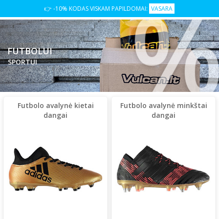
👉 -10% KODAS VISKAM PAPILDOMAI:
VASARA
FUTBOLUI
SPORTUI
Futbolo avalynė kietai
Futbolo avalynė minkštai
dangai
dangai