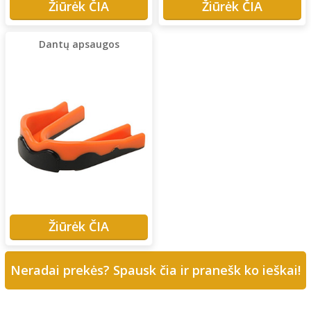
Žiūrėk ČIA
Žiūrėk ČIA
Dantų apsaugos
Žiūrėk ČIA
Neradai prekės? Spausk čia ir pranešk ko ieškai!