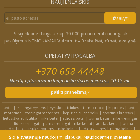
NAUJIENLAIŠKIS
užsakyti
Prisijunk prie daugiau kaip 30 000 prenumeratorių ir gauk
pasiūlymus NEMOKAMAI!
Vulcan.lt - Drabužiai, rūbai, avalynė
OPERATYVI PAGALBA
+370 658 44448
klientų aptarnavimo linija dirba darbo dienomis 10-18 val.
palikti pranešimą
kedai
|
treningai vyrams
|
vyriskos striukes
|
termo rubai
|
kuprines
|
kedai
moterims
|
treningai moterims
|
kepures su snapeliu
|
sportinis krepsys
|
lietuviška atributika
|
nike batai
|
adidas batai
|
puma batai
|
nike treningai
|
adidas treningai
|
puma treningai
|
nike kedai
|
adidas kedai
|
puma
kedai
|
nike striukes vyrams
|
nike kelnes
|
adidas kelnes
|
puma kelnes
|
nike kuprines
|
nike kojines
|
nike treningai moterims
|
nike slepetes
|
Šioje svetainėje naudojami slapukai. Naudodamiesi svetaine
adidas striukes
|
nike dzemperiai
|
nike tampres