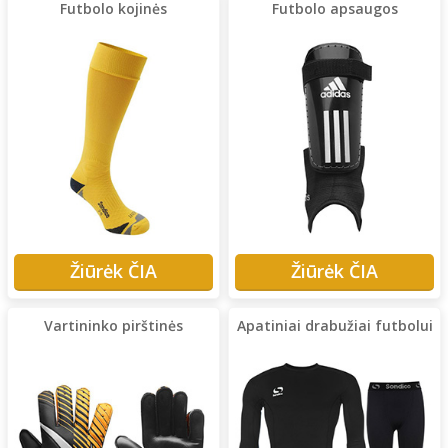
Futbolo kojinės
Futbolo apsaugos
Žiūrėk ČIA
Žiūrėk ČIA
Vartininko pirštinės
Apatiniai drabužiai futbolui