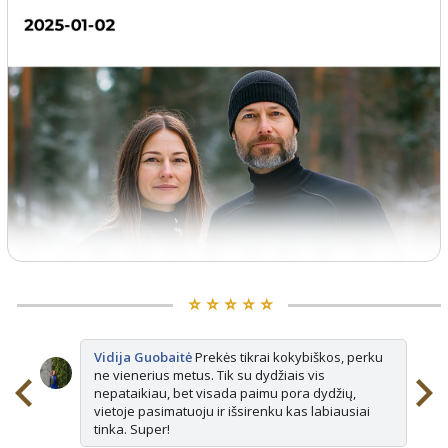
⭐️ ⭐️ ⭐️ ⭐️ ⭐️
Vidija Guobaitė
Prekės tikrai kokybiškos, perku
ne vienerius metus. Tik su dydžiais vis
nepataikiau, bet visada paimu pora dydžių,
vietoje pasimatuoju ir išsirenku kas labiausiai
tinka. Super!