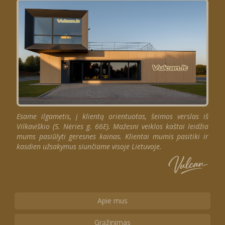
Esame ilgametis, į klientą orientuotas, šeimos verslas iš
Vilkaviškio (S. Nėries g. 66E). Mažesni veiklos kaštai leidžia
mums pasiūlyti geresnes kainas. Klientai mumis pasitiki ir
kasdien užsakymus siunčiame visoje Lietuvoje.
Apie mus
Grąžinimas