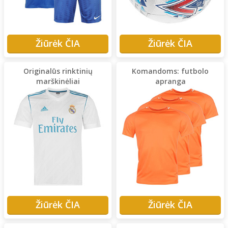
Žiūrėk ČIA
Žiūrėk ČIA
Originalūs rinktinių
Komandoms: futbolo
marškinėliai
apranga
Žiūrėk ČIA
Žiūrėk ČIA