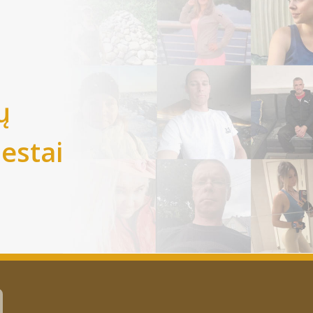
ų
iestai