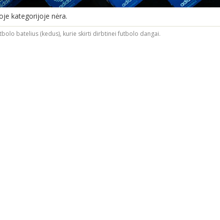
oje kategorijoje nėra.
utbolo batelius (kedus), kurie skirti dirbtinei futbolo dangai.