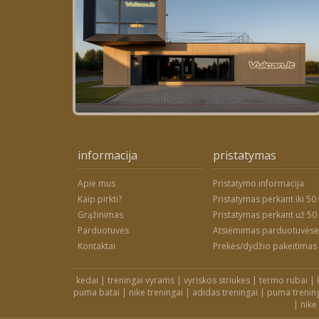
informacija
pristatymas
Apie mus
Pristatymo informacija
Kaip pirkti?
Pristatymas perkant iki 50
Grąžinimas
Pristatymas perkant už 50
Parduotuvės
Atsiėmimas parduotuvėse
Kontaktai
Prekės/dydžio pakeitimas
kedai
|
treningai vyrams
|
vyriskos striukes
|
termo rubai
|
puma batai
|
nike treningai
|
adidas treningai
|
puma trenin
|
nike