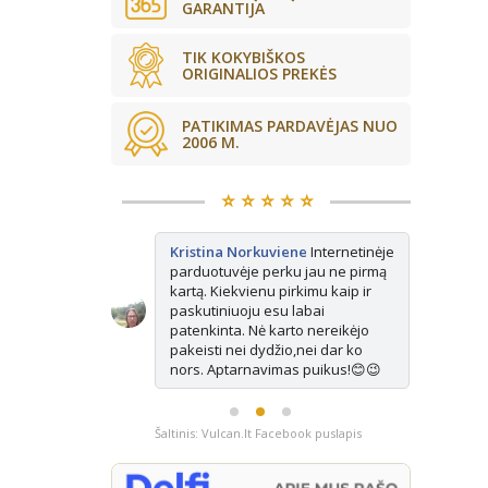
GARANTIJA
TIK KOKYBIŠKOS
ORIGINALIOS PREKĖS
PATIKIMAS PARDAVĖJAS NUO
2006 M.
⭐️ ⭐️ ⭐️ ⭐️ ⭐️
kės tikrai
Kristina Norkuviene
Internetinėje
Ju
ne vienerius
parduotuvėje perku jau ne pirmą
Ma
is vis
kartą. Kiekvienu pirkimu kaip ir
ap
isada paimu
paskutiniuoju esu labai
e pasimatuoju
patenkinta. Nė karto nereikėjo
ausiai tinka.
pakeisti nei dydžio,nei dar ko
nors. Aptarnavimas puikus!😊😉
Šaltinis: Vulcan.lt Facebook puslapis