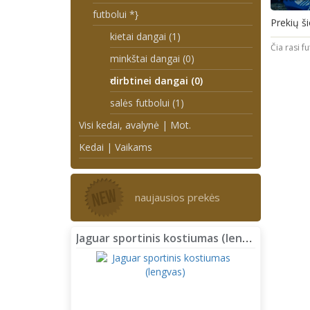
futbolui *}
Prekių ši
kietai dangai (1)
Čia rasi f
minkštai dangai (0)
dirbtinei dangai (0)
salės futbolui (1)
Visi kedai, avalynė | Mot.
Kedai | Vaikams
naujausios prekės
Jaguar sportinis kostiumas (lengvas)