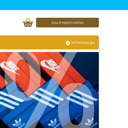
%
Jūsų krepšelis tuščias
Informacija