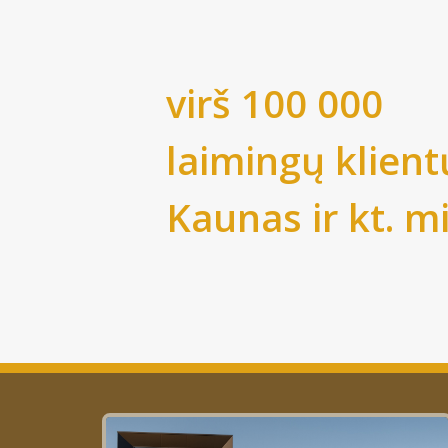
virš 100 000
laimingų klient
Kaunas
ir kt. m