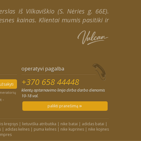
slas iš Vilkaviškio (S. Nėries g. 66E).
snes kainas. Klientai mumis pasitiki ir
operatyvi pagalba
+370 658 44448
užsakyti
klientų aptarnavimo linija dirba darbo dienomis
umeratorių
10-18 val.
t -
palikti pranešimą
is krepsys
|
lietuviška atributika
|
nike batai
|
adidas batai
|
s
|
adidas kelnes
|
puma kelnes
|
nike kuprines
|
nike kojines
ampres