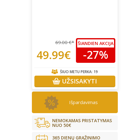
69.00 €*
ŠIANDIEN AKCIJA
-27%
49.99€
ŠIUO METU PERKA:
19
UŽSISAKYTI
Išpardavimas
NEMOKAMAS PRISTATYMAS
NUO 50€
365 DIENŲ GRĄŽINIMO