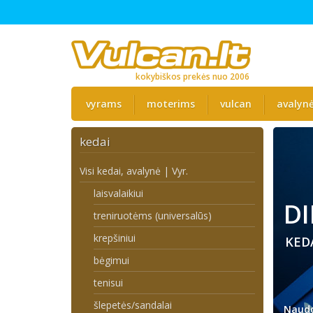
kokybiškos prekės nuo 2006
vyrams
moterims
vulcan
avalyn
kedai
Visi kedai, avalynė | Vyr.
laisvalaikiui
DI
treniruotėms (universalūs)
krepšiniui
KED
bėgimui
tenisui
šlepetės/sandalai
Naudo