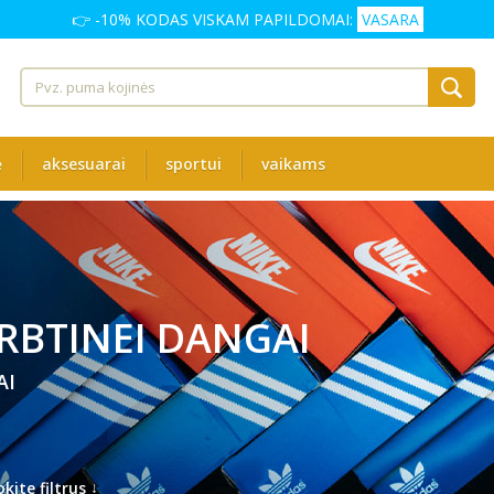
👉 -10% KODAS VISKAM PAPILDOMAI:
VASARA
ė
aksesuarai
sportui
vaikams
RBTINEI DANGAI
AI
↓
kite filtrus