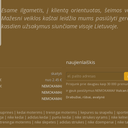
Esame ilgametis, į klientą orientuotas, šeimos ver
Mažesni veiklos kaštai leidžia mums pasiūlyti gere
kasdien užsakymus siunčiame visoje Lietuvoje.
naujienlaiškis
skaityti
 €
nuo 2.45 €
Prisijunk prie daugiau kaip 30 000 pren
 €
NEMOKAMAI
ir gauk pasiūlymus NEMOKAMAI!
Vulcan.l
NEMOKAMAI
Drabužiai, rūbai, avalynė
NEMOKAMAI
kuprines
|
kedai moterims
|
treningai moterims
|
kepures su snapeliu
|
sportin
gai
|
nike kedai
|
adidas kedai
|
puma kedai
|
nike striukes vyrams
|
nike kelne
 treningai moterims
|
nike slepetes
|
adidas striukes
|
nike dzemperiai
|
nike t