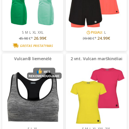
S
M
L
XL
XXL
PIGIAU:
L
26.99€
24.99€
45.98
€*
39.98
€*
GREITAS PRISTATYMAS
Vulcan® liemenėlė
2 vnt. Vulcan marškinėliai
S
L
XL
S
M
L
XL
XXL
3XL