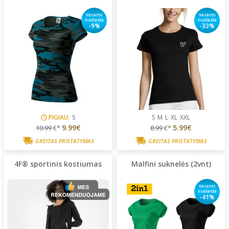
Vasaros
Vasaros
nuolaida
nuolaida
-9%
-33%
PIGIAU:
S
S
M
L
XL
XXL
9.99€
5.99€
10.99
€*
8.99
€*
GREITAS PRISTATYMAS
GREITAS PRISTATYMAS
4F® sportinis kostiumas
Malfini suknelės (2vnt)
Vasaros
nuolaida
-41%