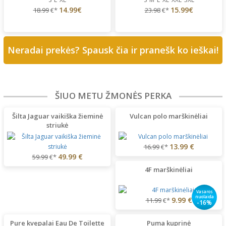
14.99€
15.99€
18.99
€*
23.98
€*
Neradai prekės? Spausk čia ir pranešk ko ieškai!
ŠIUO METU ŽMONĖS PERKA
Šilta Jaguar vaikiška žieminė
Vulcan polo marškinėliai
striukė
13.99 €
16.99
€*
49.99 €
59.99
€*
4F marškinėliai
Vasaros
nuolaida
9.99 €
11.99
€*
-16%
Pure kvepalai Eau De Toilette
Puma kuprinė