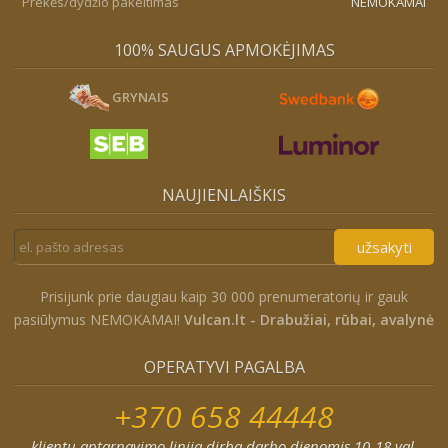
Prekės/dydžio pakeitimas
NEMOKAMAI
100% SAUGUS APMOKĖJIMAS
GRYNAIS
NAUJIENLAIŠKIS
užsakyti
Prisijunk prie daugiau kaip 30 000 prenumeratorių ir gauk
pasiūlymus NEMOKAMAI!
Vulcan.lt - Drabužiai, rūbai, avalynė
OPERATYVI PAGALBA
+370 658 44448
klientų aptarnavimo linija dirba darbo dienomis 10-18 val.