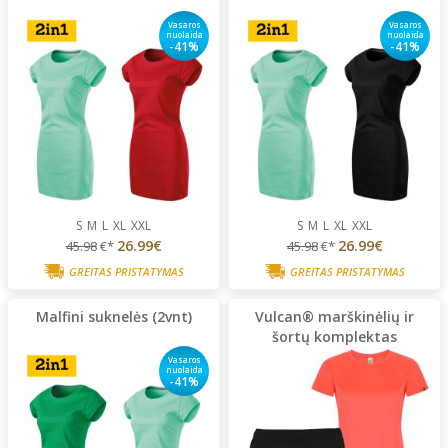
Vasaros
Vasaros
nuolaida
nuolaida
-41%
-41%
S
M
L
XL
XXL
S
M
L
XL
XXL
26.99€
26.99€
45.98
€*
45.98
€*
GREITAS PRISTATYMAS
GREITAS PRISTATYMAS
Malfini suknelės (2vnt)
Vulcan® marškinėlių ir
šortų komplektas
Vasaros
nuolaida
-41%