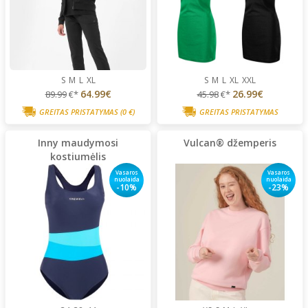
S
M
L
XL
S
M
L
XL
XXL
64.99€
26.99€
89.99
€*
45.98
€*
GREITAS PRISTATYMAS
(0 €)
GREITAS PRISTATYMAS
Inny maudymosi
Vulcan® džemperis
kostiumėlis
Vasaros
Vasaros
nuolaida
nuolaida
-10%
-23%