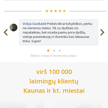
⭐️ ⭐️ ⭐️ ⭐️ ⭐️
Vidija Guobaitė
Prekės tikrai kokybiškos, perku
ne vienerius metus. Tik su dydžiais vis
nepataikiau, bet visada paimu pora dydžių,
vietoje pasimatuoju ir išsirenku kas labiausiai
tinka. Super!
Šaltinis: Vulcan.lt Facebook puslapis
virš 100 000
laimingų klientų
Kaunas
ir kt. miestai