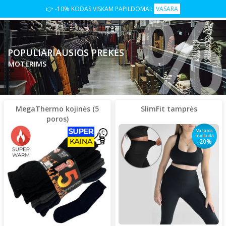
%
👉 -10% KODAS VISKAM PAPILDOMAI:
VASARA
POPULIARIAUSIOS PREKĖS
MOTERIMS
MegaThermo kojinės (5
SlimFit tamprės
poros)
Vasaros
nuolaida
-20%