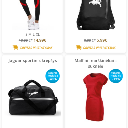
S
M
L
XL
14.99€
5.99€
19.99
€*
9.99
€*
GREITAS PRISTATYMAS
GREITAS PRISTATYMAS
Jaguar sportinis krepšys
Malfini marškinėliai -
suknelė
Vasaros
Vasaros
nuolaida
nuolaida
-48%
-39%