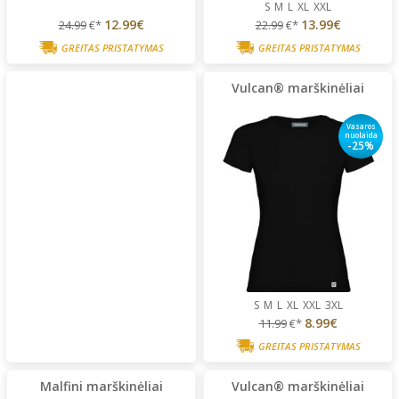
S
M
L
XL
XXL
12.99€
13.99€
24.99
€*
22.99
€*
GREITAS PRISTATYMAS
GREITAS PRISTATYMAS
Vulcan® marškinėliai
Vasaros
nuolaida
-25%
S
M
L
XL
XXL
3XL
8.99€
11.99
€*
GREITAS PRISTATYMAS
Malfini marškinėliai
Vulcan® marškinėliai