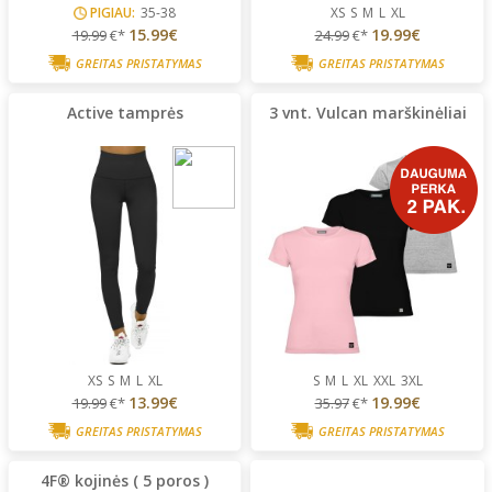
PIGIAU:
35-38
XS
S
M
L
XL
15.99€
19.99€
19.99
€*
24.99
€*
GREITAS PRISTATYMAS
GREITAS PRISTATYMAS
Active tamprės
3 vnt. Vulcan marškinėliai
XS
S
M
L
XL
S
M
L
XL
XXL
3XL
13.99€
19.99€
19.99
€*
35.97
€*
GREITAS PRISTATYMAS
GREITAS PRISTATYMAS
4F® kojinės ( 5 poros )