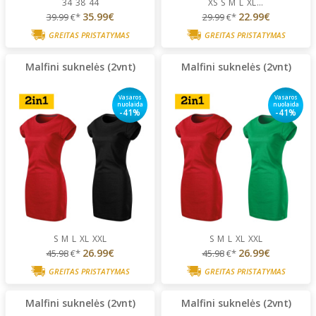
34
38
44
XS
S
M
L
XL
...
35.99€
22.99€
39.99
€*
29.99
€*
GREITAS PRISTATYMAS
GREITAS PRISTATYMAS
Malfini suknelės (2vnt)
Malfini suknelės (2vnt)
Vasaros
Vasaros
nuolaida
nuolaida
-41%
-41%
S
M
L
XL
XXL
S
M
L
XL
XXL
26.99€
26.99€
45.98
€*
45.98
€*
GREITAS PRISTATYMAS
GREITAS PRISTATYMAS
Malfini suknelės (2vnt)
Malfini suknelės (2vnt)