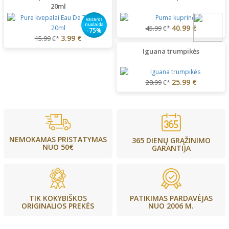
20ml
Vasaros
nuolaida
40.99 €
45.99
€*
-75%
3.99 €
15.99
€*
Iguana trumpikės
25.99 €
28.99
€*
NEMOKAMAS PRISTATYMAS
365 DIENŲ GRĄŽINIMO
NUO 50€
GARANTIJA
PATIKIMAS PARDAVĖJAS
TIK KOKYBIŠKOS
NUO 2006 M.
ORIGINALIOS PREKĖS