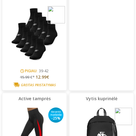
PIGIAU:
39-42
12.99€
15.99
€*
GREITAS PRISTATYMAS
Active tamprės
Vytis kuprinėlė
Vasaros
nuolaida
-25%