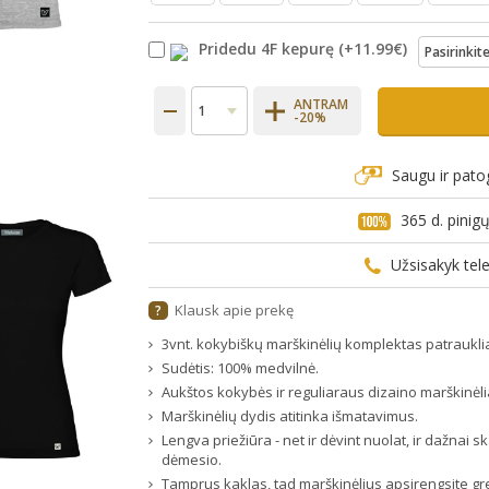
Pridedu 4F kepurę
(+
11.99€
)
ANTRAM
-20%
Saugu ir pato
365 d. pini
Užsisakyk te
Klausk apie prekę
?
3vnt. kokybiškų marškinėlių komplektas patraukli
Sudėtis: 100% medvilnė.
Aukštos kokybės ir reguliaraus dizaino marškinėli
Marškinėlių dydis atitinka išmatavimus.
Lengva priežiūra - net ir dėvint nuolat, ir dažnai 
dėmesio.
Tamprus kaklas, tad marškinėlius apsirengsite greit