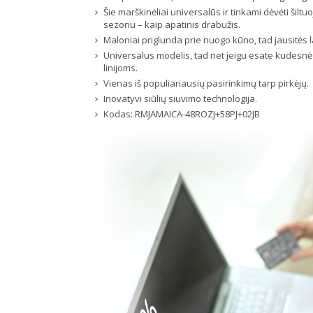
Šie marškinėliai universalūs ir tinkami dėvėti šilt
sezonu – kaip apatinis drabužis.
Maloniai priglunda prie nuogo kūno, tad jausitės la
Universalus modelis, tad net jeigu esate kudesnė 
linijoms.
Vienas iš populiariausių pasirinkimų tarp pirkėjų.
Inovatyvi siūlių siuvimo technologija.
Kodas:
RMJAMAICA-48ROZJ+58PJ+02JB