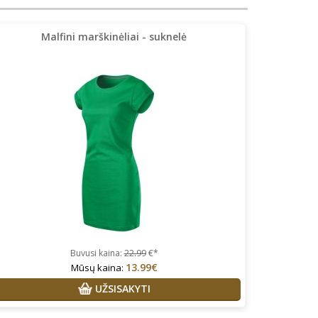
Malfini marškinėliai - suknelė
Buvusi kaina:
22.99
€*
13.99€
Mūsų kaina:
UŽSISAKYTI