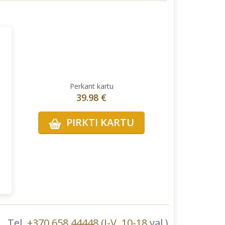
Perkant kartu
39.98 €
PIRKTI KARTU
Tel.
+370 658 44448
(
I-V
,
10-18
val.)