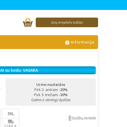
Jūsų krepšelis tuščias
Informacija
AI su kodu: VASARA
Urmo nuolaidos
Pirk 2: antram
-20%
!
Pirk 3: trečiam
-30%
Galimi ir skirtingi dydžiai
3XL
Dydžių lentelė
7-14 d. d.