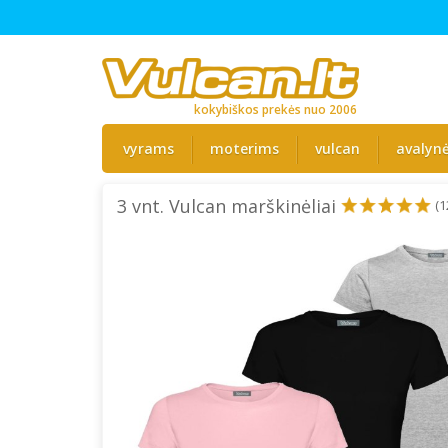
kokybiškos prekės nuo 2006
vyrams
moterims
vulcan
avalyn
3 vnt. Vulcan marškinėliai
(1