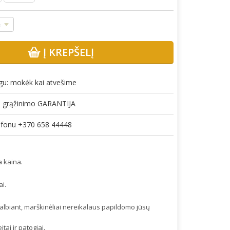
Į KREPŠELĮ
gu: mokėk kai atvešime
gų grąžinimo GARANTIJA
lefonu +370 658 44448
a kaina.
ai.
skalbiant, marškinėliai nereikalaus papildomo jūsų
ai ir patogiai.