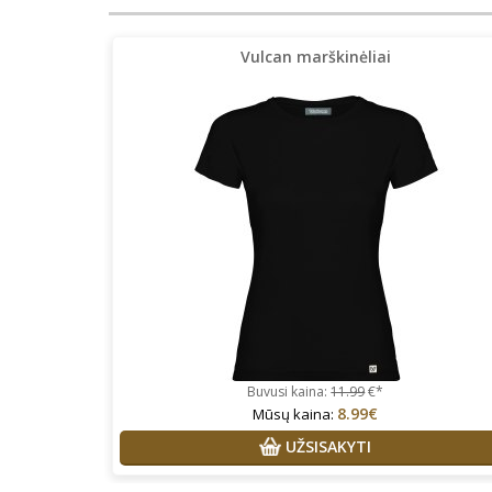
Vulcan marškinėliai
Buvusi kaina:
11.99
€*
8.99€
Mūsų kaina:
UŽSISAKYTI