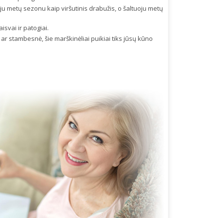
uoju metų sezonu kaip viršutinis drabužis, o šaltuoju metų
isvai ir patogiai.
ar stambesnė, šie marškinėliai puikiai tiks jūsų kūno