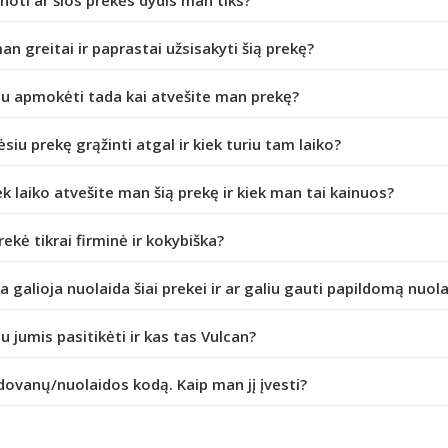
inoti ar šios prekės dydis man tiks?
an greitai ir paprastai užsisakyti šią prekę?
iu apmokėti tada kai atvešite man prekę?
ėsiu prekę grąžinti atgal ir kiek turiu tam laiko?
ek laiko atvešite man šią prekę ir kiek man tai kainuos?
prekė tikrai firminė ir kokybiška?
da galioja nuolaida šiai prekei ir ar galiu gauti papildomą nuol
iu jumis pasitikėti ir kas tas Vulcan?
dovanų/nuolaidos kodą. Kaip man jį įvesti?