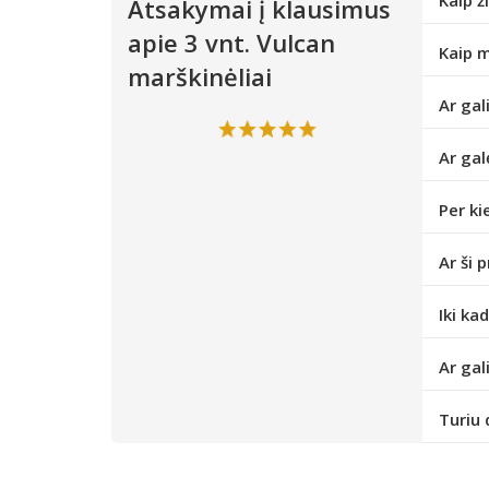
Kaip ž
Atsakymai į klausimus
apie 3 vnt. Vulcan
Kaip m
marškinėliai
Ar gal
Ar gal
Per ki
Ar ši 
Iki ka
Ar gal
Turiu 