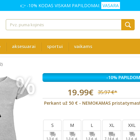
👉 -10% KODAS VISKAM PAPILDOMAI:
VASARA
ė
aksesuarai
sportui
vaikams
2)
%
-10% PAPILDOM
19.99€
35.97 €*
Perkant už 50 € - NEMOKAMAS pristatymas
S
M
L
XL
XXL
1-3 d. d.
1-3 d. d.
1-3 d. d.
7-14 d. d.
1-3 d. d.