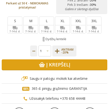
Pirk 2: antram
-20%
Perkant už 50 € - NEMOKAMAS
Pirk 3: trečiam
-30%
pristatymas!
Galimi ir skirtingi dydžiai
S
M
L
XL
XXL
3XL
7-14 d. d.
7-14 d. d.
7-14 d. d.
7-14 d. d.
7-14 d. d.
7-14 d. d.
Dydžių lentelė
ANTRAM
-20%
Į KREPŠELĮ
Saugu ir patogu: mokėk kai atvešime
365 d. pinigų grąžinimo GARANTIJA
Užsisakyk telefonu +370 658 44448