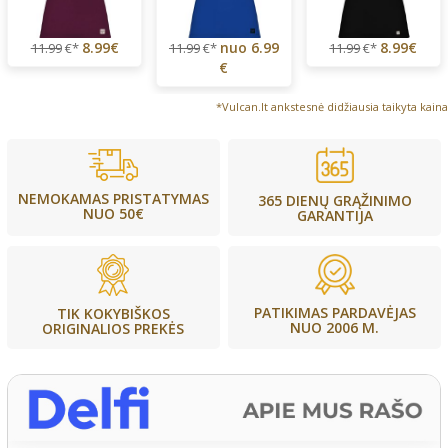
8.99€
nuo
6.99
8.99€
11.99
€*
11.99
€*
11.99
€*
€
*Vulcan.lt ankstesnė didžiausia taikyta kaina
NEMOKAMAS PRISTATYMAS
365 DIENŲ GRĄŽINIMO
NUO 50€
GARANTIJA
PATIKIMAS PARDAVĖJAS
TIK KOKYBIŠKOS
NUO 2006 M.
ORIGINALIOS PREKĖS