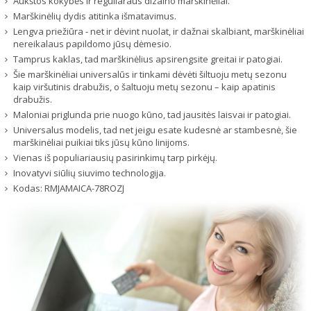
Aukštos kokybės ir reguliaraus dizaino marškinėliai.
Marškinėlių dydis atitinka išmatavimus.
Lengva priežiūra - net ir dėvint nuolat, ir dažnai skalbiant, marškinėliai
nereikalaus papildomo jūsų dėmesio.
Tamprus kaklas, tad marškinėlius apsirengsite greitai ir patogiai.
Šie marškinėliai universalūs ir tinkami dėvėti šiltuoju metų sezonu
kaip viršutinis drabužis, o šaltuoju metų sezonu – kaip apatinis
drabužis.
Maloniai priglunda prie nuogo kūno, tad jausitės laisvai ir patogiai.
Universalus modelis, tad net jeigu esate kudesnė ar stambesnė, šie
marškinėliai puikiai tiks jūsų kūno linijoms.
Vienas iš populiariausių pasirinkimų tarp pirkėjų.
Inovatyvi siūlių siuvimo technologija.
Kodas:
RMJAMAICA-78ROZJ