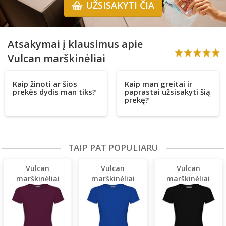
UŽSISAKYTI ČIA
Atsakymai į klausimus apie
Vulcan marškinėliai
Kaip žinoti ar šios
Kaip man greitai ir
prekės dydis man tiks?
paprastai užsisakyti šią
prekę?
TAIP PAT POPULIARU
Vulcan
Vulcan
Vulcan
marškinėliai
marškinėliai
marškinėliai