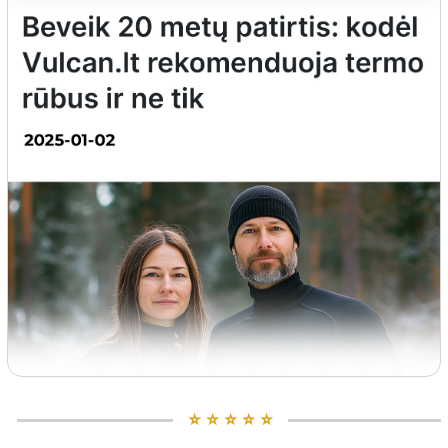
⭐️ ⭐️ ⭐️ ⭐️ ⭐️