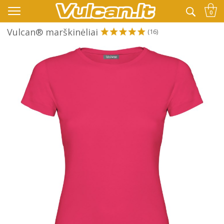
👉 -10% KODAS VISKAM PAPILDOMAI:
VASARA
0
Vulcan® marškinėliai
(16)