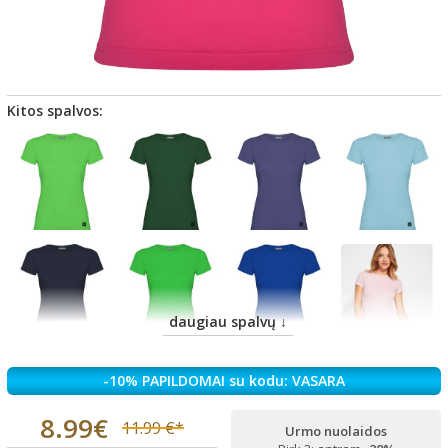
Kitos spalvos:
daugiau spalvų ↓
-10% PAPILDOMAI su kodu: VASARA
8.99€
11.99 €*
Urmo nuolaidos