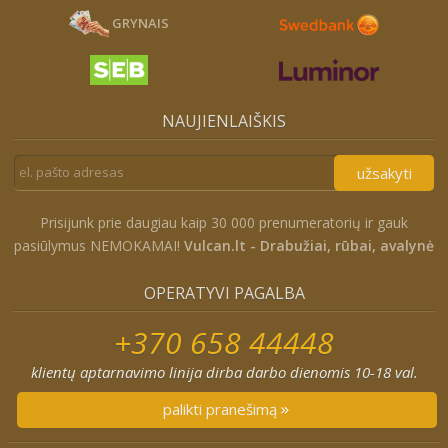
GRYNAIS
NAUJIENLAIŠKIS
užsakyti
Prisijunk prie daugiau kaip 30 000 prenumeratorių ir gauk
pasiūlymus NEMOKAMAI!
Vulcan.lt - Drabužiai, rūbai, avalynė
OPERATYVI PAGALBA
+370 658 44448
klientų aptarnavimo linija dirba darbo dienomis 10-18 val.
palikti pranešimą