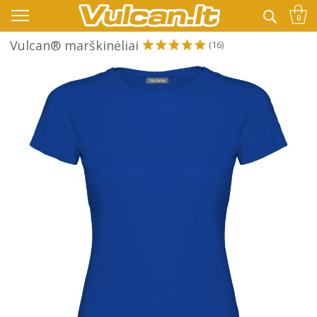
👉 -10% KODAS VISKAM PAPILDOMAI:
VASARA
0
Vulcan® marškinėliai
(16)