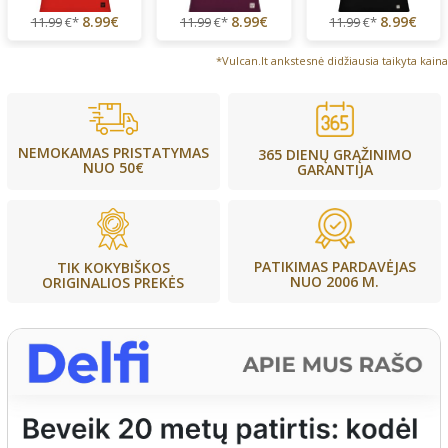
8.99€
8.99€
8.99€
11.99
€*
11.99
€*
11.99
€*
*Vulcan.lt ankstesnė didžiausia taikyta kaina
NEMOKAMAS PRISTATYMAS
365 DIENŲ GRĄŽINIMO
NUO 50€
GARANTIJA
PATIKIMAS PARDAVĖJAS
TIK KOKYBIŠKOS
NUO 2006 M.
ORIGINALIOS PREKĖS