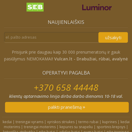
NAUJIENLAIŠKIS
užsakyti
Prisijunk prie daugiau kaip 30 000 prenumeratorių ir gauk
pasiūlymus NEMOKAMAI!
Vulcan.lt - Drabužiai, rūbai, avalynė
OPERATYVI PAGALBA
+370 658 44448
klientų aptarnavimo linija dirba darbo dienomis 10-18 val.
palikti pranešimą
kedai
|
treningai vyrams
|
vyriskos striukes
|
termo rubai
|
kuprines
|
kedai
moterims
|
treningai moterims
|
kepures su snapeliu
|
sportinis krepsys
|
lietuviška atributika
|
nike batai
|
adidas batai
|
puma batai
|
nike treningai