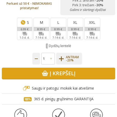
Pirk 2: antram
-20%
Perkant už 50 € - NEMOKAMAS
Pirk 3: trečiam
-30%
pristatymas!
Galimi ir skirtingi dydžiai
S
M
L
XL
XXL
6.99 €
8.99 €
8.99 €
8.99 €
8.99 €
1-3 d. d.
7-14 d. d.
7-14 d. d.
7-14 d. d.
7-14 d. d.
Dydžių lentelė
ANTRAM
-20%
Į KREPŠELĮ
Saugu ir patogu: mokėk kai atvešime
365 d. pinigų grąžinimo GARANTIJA