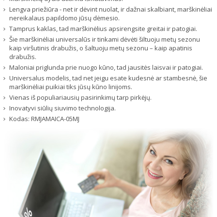
Lengva priežiūra - net ir dėvint nuolat, ir dažnai skalbiant, marškinėliai
nereikalaus papildomo jūsų dėmesio.
Tamprus kaklas, tad marškinėlius apsirengsite greitai ir patogiai.
Šie marškinėliai universalūs ir tinkami dėvėti šiltuoju metų sezonu
kaip viršutinis drabužis, o šaltuoju metų sezonu – kaip apatinis
drabužis.
Maloniai priglunda prie nuogo kūno, tad jausitės laisvai ir patogiai.
Universalus modelis, tad net jeigu esate kudesnė ar stambesnė, šie
marškinėliai puikiai tiks jūsų kūno linijoms.
Vienas iš populiariausių pasirinkimų tarp pirkėjų.
Inovatyvi siūlių siuvimo technologija.
Kodas:
RMJAMAICA-05MJ