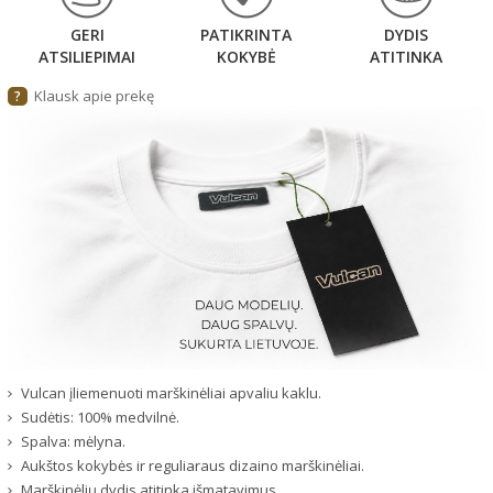
GERI
PATIKRINTA
DYDIS
ATSILIEPIMAI
KOKYBĖ
ATITINKA
Klausk apie prekę
?
Vulcan įliemenuoti marškinėliai apvaliu kaklu.
Sudėtis: 100% medvilnė.
Spalva: mėlyna.
Aukštos kokybės ir reguliaraus dizaino marškinėliai.
Marškinėlių dydis atitinka išmatavimus.