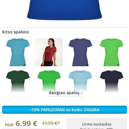
Kitos spalvos:
daugiau spalvų ↓
-10% PAPILDOMAI su kodu: VASARA
6.99 €
11.99 €*
nuo
Urmo nuolaidos