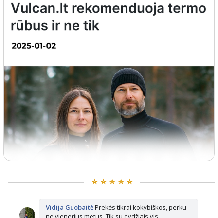
⭐️ ⭐️ ⭐️ ⭐️ ⭐️
Vidija Guobaitė
Prekės tikrai kokybiškos, perku
ne vienerius metus. Tik su dydžiais vis