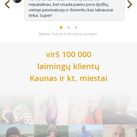
nepataikiau, bet visada paimu pora dydžių,
vietoje pasimatuoju ir išsirenku kas labiausiai
tinka. Super!
Šaltinis: Vulcan.lt Facebook puslapis
virš 100 000
laimingų klientų
Kaunas
ir kt. miestai