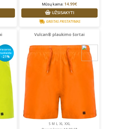
14.99€
Mūsų kaina:
UŽSISAKYTI
GREITAS PRISTATYMAS
ai
Vulcan® plaukimo šortai
Vasaros
nuolaida
-21%
S
M
L
XL
XXL