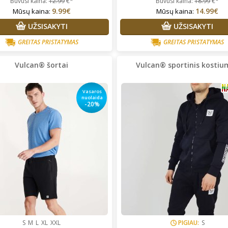
Buvusi kaina:
12.99
€*
Buvusi kaina:
18.99
€*
9.99€
14.99€
Mūsų kaina:
Mūsų kaina:
UŽSISAKYTI
UŽSISAKYTI
GREITAS PRISTATYMAS
GREITAS PRISTATYMAS
Vulcan® šortai
Vulcan® sportinis kostiu
Vasaros
nuolaida
-20%
S
M
L
XL
XXL
PIGIAU:
S