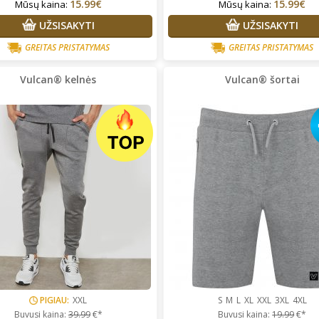
15.99€
15.99€
Mūsų kaina:
Mūsų kaina:
UŽSISAKYTI
UŽSISAKYTI
GREITAS PRISTATYMAS
GREITAS PRISTATYMAS
Vulcan® kelnės
Vulcan® šortai
PIGIAU:
XXL
S
M
L
XL
XXL
3XL
4XL
Buvusi kaina:
39.99
€*
Buvusi kaina:
19.99
€*