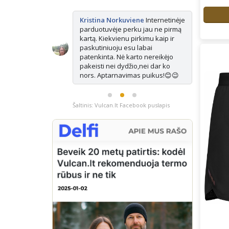
kės tikrai
Kristina Norkuviene
Internetinėje
Ju
ne vienerius
parduotuvėje perku jau ne pirmą
Ma
is vis
kartą. Kiekvienu pirkimu kaip ir
ap
isada paimu
paskutiniuoju esu labai
e pasimatuoju
patenkinta. Nė karto nereikėjo
ausiai tinka.
pakeisti nei dydžio,nei dar ko
nors. Aptarnavimas puikus!😊😉
Šaltinis: Vulcan.lt Facebook puslapis