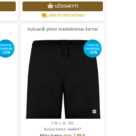
UŽSISAKYTI
GREITAS PRISTATYMAS
Vulcan® ploni medvilniniai šortai
Vasaros
Vasaros
nuolaida
nuolaida
-24%
-20%
S
M
L
XL
XXL
Buvusi kaina:
14.99
€*
nuo
7.99 €
Mūsų kaina: