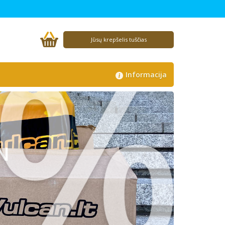
%
Jūsų krepšelis tuščias
Informacija
N