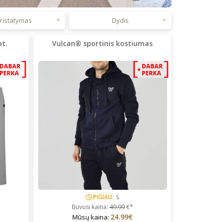
ristatymas
Dydis
nt.
Vulcan® sportinis kostiumas
PIGIAU:
S
Buvusi kaina:
49.99
€*
24.99€
Mūsų kaina: