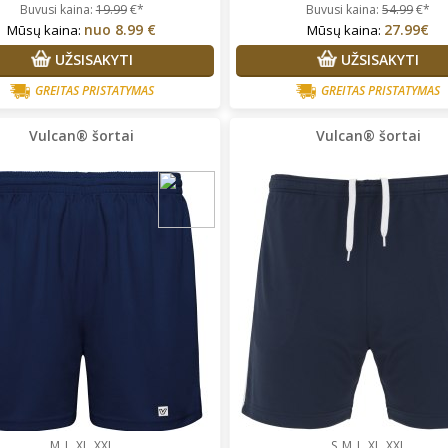
Buvusi kaina:
19.99
€*
Buvusi kaina:
54.99
€*
nuo
8.99 €
27.99€
Mūsų kaina:
Mūsų kaina:
UŽSISAKYTI
UŽSISAKYTI
GREITAS PRISTATYMAS
GREITAS PRISTATYMAS
Vulcan® šortai
Vulcan® šortai
M
L
XL
XXL
S
M
L
XL
XXL