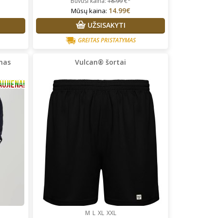
Buvusi kaina:
18.99
€*
14.99€
Mūsų kaina:
UŽSISAKYTI
GREITAS PRISTATYMAS
mas
Vulcan® šortai
M
L
XL
XXL