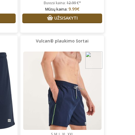
Buvusi kaina:
12.99
€*
9.99€
Mūsų kaina:
UŽSISAKYTI
Vulcan® plaukimo šortai
S
M
L
XL
XXL