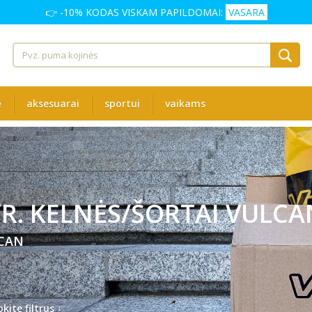
👉 -10% KODAS VISKAM PAPILDOMAI:
VASARA
ė
aksesuarai
sportui
vaikams
R. KELNĖS/ŠORTAI VULCA
CAN
↓
kite filtrus