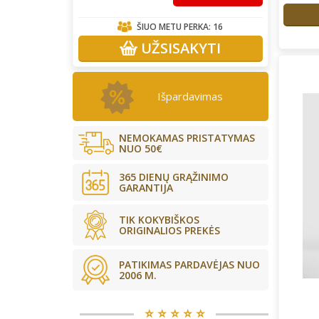
ŠIUO METU PERKA:
16
UŽSISAKYTI
Išpardavimas
NEMOKAMAS PRISTATYMAS
NUO 50€
365 DIENŲ GRĄŽINIMO
GARANTIJA
TIK KOKYBIŠKOS
ORIGINALIOS PREKĖS
PATIKIMAS PARDAVĖJAS NUO
2006 M.
⭐️ ⭐️ ⭐️ ⭐️ ⭐️