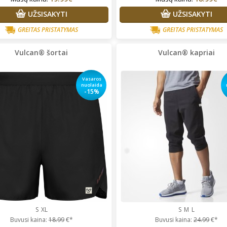
UŽSISAKYTI
UŽSISAKYTI
rgita Starkute Jasinskiene
Vidija Guobaitė
Prekės tikrai
lonus bendravimas,greitas
kokybiškos, perku ne vienerius
GREITAS PRISTATYMAS
GREITAS PRISTATYMAS
tarnavimas ,prekes kokybiskos
metus. Tik su dydžiais vis
nepataikiau, bet visada paimu
Vulcan® šortai
Vulcan® kapriai
pora dydžių, vietoje pasimatuo
ir išsirenku kas labiausiai tinka.
Super!
Vasaros
nuolaida
-15%
S
XL
S
M
L
Buvusi kaina:
18.99
€*
Buvusi kaina:
24.99
€*