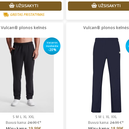
UŽSISAKYTI
UŽSISAKYTI
GREITAS PRISTATYMAS
Vulcan® plonos kelnės
Vulcan® plonos kelnės
Vasaros
nuolaida
-20%
S
M
L
XL
XXL
S
M
L
XL
XXL
Buvusi kaina:
24.99
€*
Buvusi kaina:
24.99
€*
19.99€
18.99€
Mūsų kaina:
Mūsų kaina: