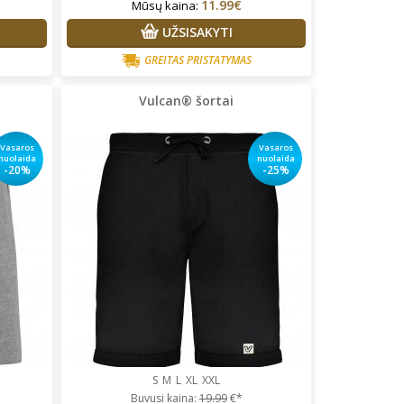
11.99€
Mūsų kaina:
UŽSISAKYTI
GREITAS PRISTATYMAS
Vulcan® šortai
Vasaros
Vasaros
nuolaida
nuolaida
-20%
-25%
S
M
L
XL
XXL
Buvusi kaina:
19.99
€*