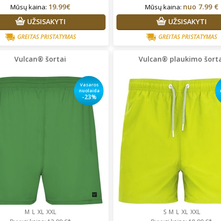
19.99€
nuo
7.99 €
Mūsų kaina:
Mūsų kaina:
UŽSISAKYTI
UŽSISAKYTI
GREITAS PRISTATYMAS
GREITAS PRISTATYMAS
Vulcan® šortai
Vulcan® plaukimo šort
Vasaros
nuolaida
-23%
M
L
XL
XXL
S
M
L
XL
XXL