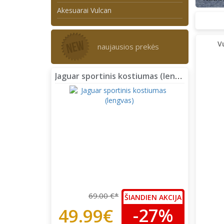
Akesuarai Vulcan
V
naujausios prekės
Jaguar sportinis kostiumas (lengvas)
69.00 €*
ŠIANDIEN AKCIJA
-27%
49.99€