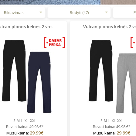
Rikiavimas
Rodyti (47)
P
ulcan plonos kelnės 2 vnt.
Vulcan plonos kelnės 2 v
S
M
L
XL
XXL
S
M
L
XL
XXL
Buvusi kaina:
49.98
€*
Buvusi kaina:
49.98
€*
29.99€
29.99€
Mūsų kaina:
Mūsų kaina: