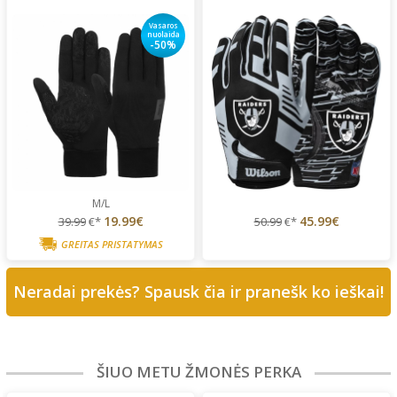
Vasaros
nuolaida
-50%
M/L
19.99€
45.99€
39.99
€*
50.99
€*
GREITAS PRISTATYMAS
Neradai prekės? Spausk čia ir pranešk ko ieškai!
ŠIUO METU ŽMONĖS PERKA