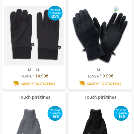
Vasaros
nuolaida
-25%
M
L
XL
M
L
14.99€
9.99€
19.99
€*
12.99
€*
GREITAS PRISTATYMAS
GREITAS PRISTATYMAS
Touch pirštinės
Touch pirštinės
Vasaros
Vasaros
nuolaida
nuolaida
-16%
-16%