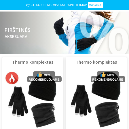
👉 -10% KODAS VISKAM PAPILDOMAI:
VASARA
PIRŠTINĖS
AKSESUARAI
Thermo komplektas
Thermo komplektas