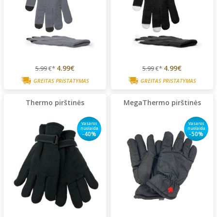
4.99€
4.99€
5.99
€*
5.99
€*
GREITAS PRISTATYMAS
GREITAS PRISTATYMAS
Thermo pirštinės
MegaThermo pirštinės
Vasaros
Vasaros
nuolaida
nuolaida
-40%
-50%