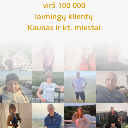
virš 100 000
laimingų klientų
Kaunas
ir kt. miestai