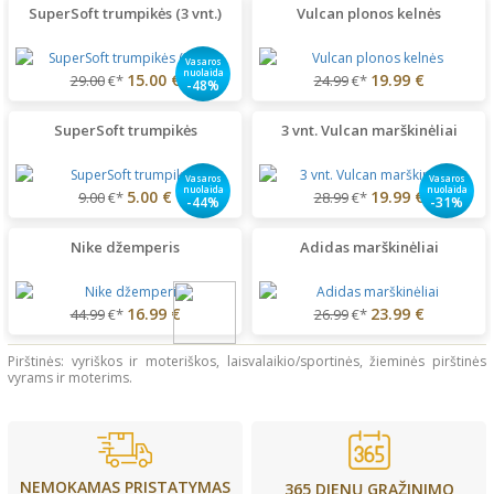
SuperSoft trumpikės (3 vnt.)
Vulcan plonos kelnės
Vasaros
nuolaida
15.00 €
19.99 €
29.00
€*
24.99
€*
-48%
SuperSoft trumpikės
3 vnt. Vulcan marškinėliai
Vasaros
Vasaros
nuolaida
nuolaida
5.00 €
19.99 €
9.00
€*
28.99
€*
-44%
-31%
Nike džemperis
Adidas marškinėliai
16.99 €
23.99 €
44.99
€*
26.99
€*
Pirštinės: vyriškos ir moteriškos, laisvalaikio/sportinės, žieminės pirštinės
vyrams ir moterims.
NEMOKAMAS PRISTATYMAS
365 DIENŲ GRĄŽINIMO