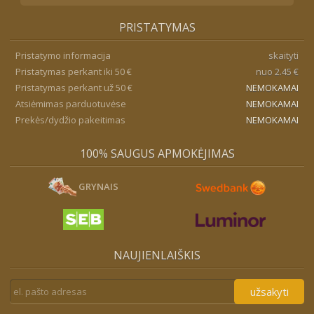
PRISTATYMAS
Pristatymo informacija
skaityti
Pristatymas perkant iki 50 €
nuo 2.45 €
Pristatymas perkant už 50 €
NEMOKAMAI
Atsiėmimas parduotuvėse
NEMOKAMAI
Prekės/dydžio pakeitimas
NEMOKAMAI
100% SAUGUS APMOKĖJIMAS
GRYNAIS
NAUJIENLAIŠKIS
užsakyti