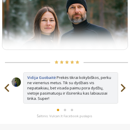
⭐️ ⭐️ ⭐️ ⭐️ ⭐️
Vidija Guobaitė
Prekės tikrai kokybiškos, perku
ne vienerius metus. Tik su dydžiais vis
nepataikiau, bet visada paimu pora dydžių,
vietoje pasimatuoju ir išsirenku kas labiausiai
tinka. Super!
Šaltinis: Vulcan.lt Facebook puslapis