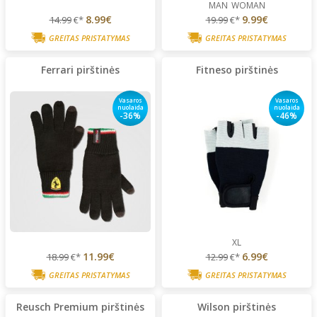
MAN
WOMAN
8.99€
9.99€
14.99
€*
19.99
€*
GREITAS PRISTATYMAS
GREITAS PRISTATYMAS
Ferrari pirštinės
Fitneso pirštinės
Vasaros
Vasaros
nuolaida
nuolaida
-36%
-46%
XL
11.99€
6.99€
18.99
€*
12.99
€*
GREITAS PRISTATYMAS
GREITAS PRISTATYMAS
Reusch Premium pirštinės
Wilson pirštinės