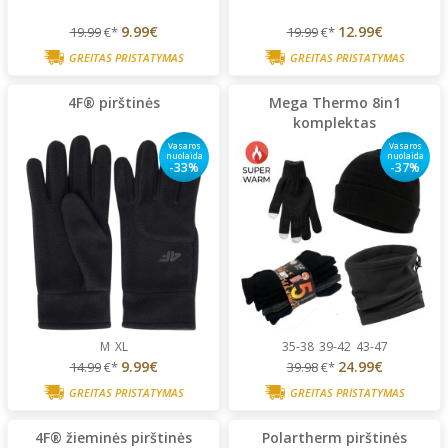
9.99€
12.99€
19.99
€*
19.99
€*
GREITAS PRISTATYMAS
GREITAS PRISTATYMAS
4F® pirštinės
Mega Thermo 8in1
komplektas
Vasaros
Vasaros
nuolaida
nuolaida
-33%
-37%
M
XL
35-38
39-42
43-47
9.99€
24.99€
14.99
€*
39.98
€*
GREITAS PRISTATYMAS
GREITAS PRISTATYMAS
4F® žieminės pirštinės
Polartherm pirštinės