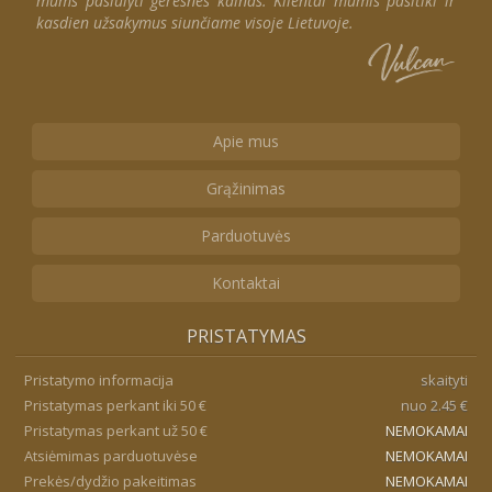
mums pasiūlyti geresnes kainas. Klientai mumis pasitiki ir
kasdien užsakymus siunčiame visoje Lietuvoje.
Apie mus
Grąžinimas
Parduotuvės
Kontaktai
PRISTATYMAS
Pristatymo informacija
skaityti
Pristatymas perkant iki 50 €
nuo 2.45 €
Pristatymas perkant už 50 €
NEMOKAMAI
Atsiėmimas parduotuvėse
NEMOKAMAI
Prekės/dydžio pakeitimas
NEMOKAMAI