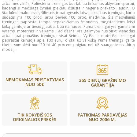
arba medvilnės. Poliesterio treningas bus labiau tinkamas aktyviam sportui,
kadangi ši medžiaga žymiai greičiau džiūsta ir negeria prakaito į audinį. O
štai kūnui malonesnis, šiltesnis ir patogesnis laisvalaikiui bus treningas, kurio
sudėtis yra 100 proc. arba beveik 100 proc. medvilnė. Šis medvilninis
treningas paprastai tampa nepakeičiamas žmonėms, megstantiems leisti
laiką gamtoje ar tiesiog jaukiai būti namuose. Puma treningai yra gaminami
vyrams, moterims ir vaikams. Tad dažnai yra galimybė nusipirkti vienodus
arba labai panašius treningus visai šeimai. Vyriški ir moteriški treningai
paprastai kainuoja apie 100 eurų, o štai už vaikišką Puma treningą galite
tikėtis sumokėti nuo 30 iki 40 procentų pigiau nei už suaugusiems skirtą
modelį.
NEMOKAMAS PRISTATYMAS
365 DIENŲ GRĄŽINIMO
NUO 50€
GARANTIJA
PATIKIMAS PARDAVĖJAS
TIK KOKYBIŠKOS
NUO 2006 M.
ORIGINALIOS PREKĖS