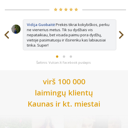
⭐️ ⭐️ ⭐️ ⭐️ ⭐️
Vidija Guobaitė
Prekės tikrai kokybiškos, perku
ne vienerius metus. Tik su dydžiais vis
nepataikiau, bet visada paimu pora dydžių,
vietoje pasimatuoju ir išsirenku kas labiausiai
tinka. Super!
Šaltinis: Vulcan.lt Facebook puslapis
virš 100 000
laimingų klientų
Kaunas
ir kt. miestai