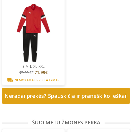
S
M
L
XL
XXL
71.99€
79.99
€*
NEMOKAMAS PRISTATYMAS
Neradai prekės? Spausk čia ir pranešk ko ieškai!
ŠIUO METU ŽMONĖS PERKA