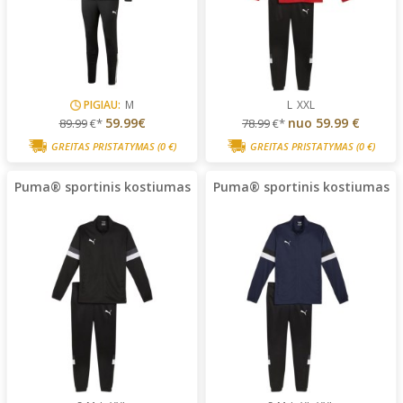
PIGIAU:
M
L
XXL
59.99€
nuo
59.99 €
89.99
€*
78.99
€*
GREITAS PRISTATYMAS
(0 €)
GREITAS PRISTATYMAS
(0 €)
Puma® sportinis kostiumas
Puma® sportinis kostiumas