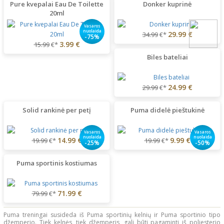
Pure kvepalai Eau De Toilette
Donker kuprinė
20ml
Vasaros
nuolaida
29.99 €
34.99
€*
-75%
3.99 €
15.99
€*
Biles bateliai
24.99 €
29.99
€*
Solid rankinė per petį
Puma didelė pieštukinė
Vasaros
Vasaros
nuolaida
nuolaida
14.99 €
9.99 €
19.99
€*
19.99
€*
-25%
-50%
Puma sportinis kostiumas
71.99 €
79.99
€*
Puma treningai susideda iš Puma sportinių kelnių ir Puma sportinio tipo
džemperio. Tiek kelnės, tiek džemperis, gali būti pagaminti iš poliesterio