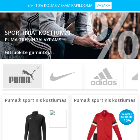
👉 -10% KODAS VISKAM PAPILDOMAI:
VASARA
SPORTINIAI KOSTIUMAI
PUMA TRENINGAI VYRAMS
↓
Filtruokite gamintoją
×
Puma® sportinis kostiumas
Puma® sportinis kostiumas
Vasaros
nuolaida
-10%