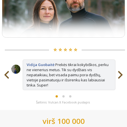
⭐️ ⭐️ ⭐️ ⭐️ ⭐️
Vidija Guobaitė
Prekės tikrai kokybiškos, perku
ne vienerius metus. Tik su dydžiais vis
nepataikiau, bet visada paimu pora dydžių,
vietoje pasimatuoju ir išsirenku kas labiausiai
tinka. Super!
Šaltinis: Vulcan.lt Facebook puslapis
virš 100 000