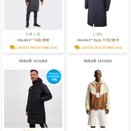
S
M
L
XL
L
XXL
140.99€
nuo
119.99 €
155.99
€*
155.99
€*
GREITAS PRISTATYMAS
(0 €)
GREITAS PRISTATYMAS
(0 €)
Nike® striukė
Nike® striukė
Vasaros
nuolaida
-9%