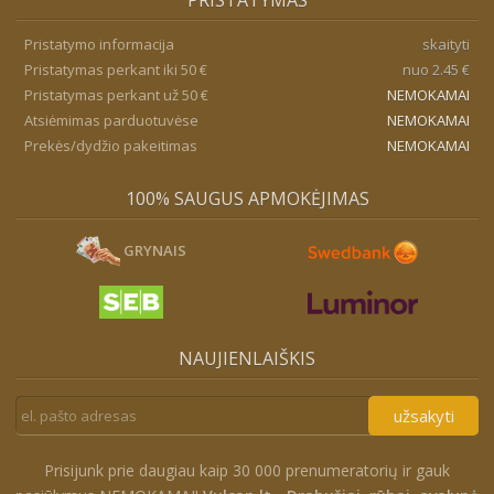
PRISTATYMAS
Pristatymo informacija
skaityti
Pristatymas perkant iki 50 €
nuo 2.45 €
Pristatymas perkant už 50 €
NEMOKAMAI
Atsiėmimas parduotuvėse
NEMOKAMAI
Prekės/dydžio pakeitimas
NEMOKAMAI
100% SAUGUS APMOKĖJIMAS
GRYNAIS
NAUJIENLAIŠKIS
užsakyti
Prisijunk prie daugiau kaip 30 000 prenumeratorių ir gauk