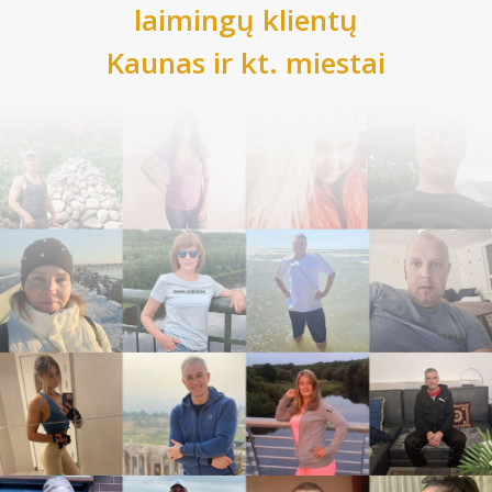
laimingų klientų
Kaunas
ir kt. miestai