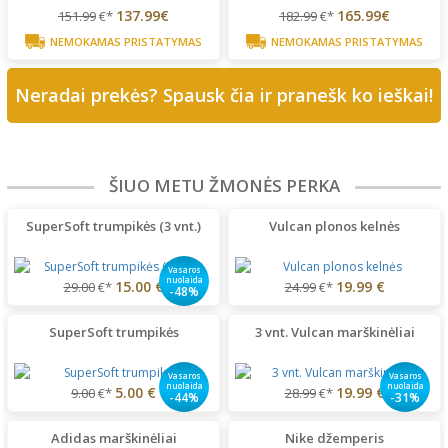
137.99€
165.99€
151.99
€*
182.99
€*
NEMOKAMAS PRISTATYMAS
NEMOKAMAS PRISTATYMAS
Neradai prekės? Spausk čia ir pranešk ko ieškai!
ŠIUO METU ŽMONĖS PERKA
SuperSoft trumpikės (3 vnt.)
Vulcan plonos kelnės
Vasaros
nuolaida
15.00 €
19.99 €
29.00
€*
24.99
€*
-48%
SuperSoft trumpikės
3 vnt. Vulcan marškinėliai
Vasaros
Vasaros
nuolaida
nuolaida
5.00 €
19.99 €
9.00
€*
28.99
€*
-44%
-31%
Adidas marškinėliai
Nike džemperis