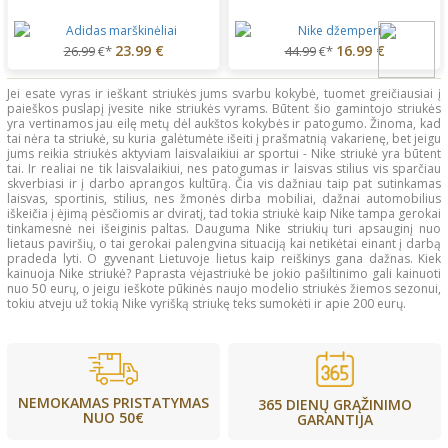
23.99 €
16.99 €
26.99
€*
44.99
€*
Jei esate vyras ir ieškant striukės jums svarbu kokybė, tuomet greičiausiai į
paieškos puslapį įvesite nike striukės vyrams. Būtent šio gamintojo striukės
yra vertinamos jau eilę metų dėl aukštos kokybės ir patogumo. Žinoma, kad
tai nėra ta striukė, su kuria galėtumėte išeiti į prašmatnią vakarienę, bet jeigu
jums reikia striukės aktyviam laisvalaikiui ar sportui - Nike striukė yra būtent
tai. Ir realiai ne tik laisvalaikiui, nes patogumas ir laisvas stilius vis sparčiau
skverbiasi ir į darbo aprangos kultūrą. Čia vis dažniau taip pat sutinkamas
laisvas, sportinis, stilius, nes žmonės dirba mobiliai, dažnai automobilius
iškeičia į ėjimą pėsčiomis ar dviratį, tad tokia striukė kaip Nike tampa gerokai
tinkamesnė nei išeiginis paltas. Dauguma Nike striukių turi apsauginį nuo
lietaus paviršių, o tai gerokai palengvina situaciją kai netikėtai einant į darbą
pradeda lyti. O gyvenant Lietuvoje lietus kaip reiškinys gana dažnas. Kiek
kainuoja Nike striukė? Paprasta vėjastriukė be jokio pašiltinimo gali kainuoti
nuo 50 eurų, o jeigu ieškote pūkinės naujo modelio striukės žiemos sezonui,
tokiu atveju už tokią Nike vyrišką striukę teks sumokėti ir apie 200 eurų.
NEMOKAMAS PRISTATYMAS
365 DIENŲ GRĄŽINIMO
NUO 50€
GARANTIJA