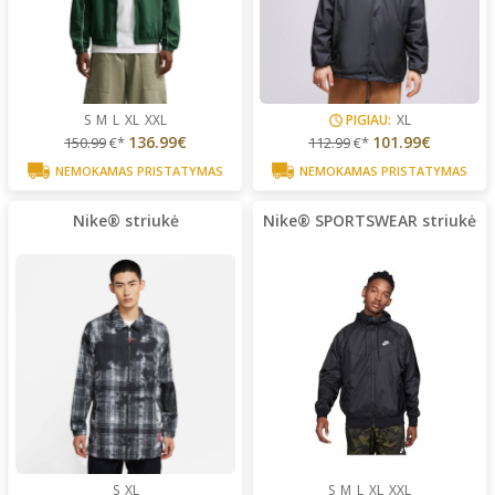
S
M
L
XL
XXL
PIGIAU:
XL
136.99€
101.99€
150.99
€*
112.99
€*
NEMOKAMAS PRISTATYMAS
NEMOKAMAS PRISTATYMAS
Nike® striukė
Nike® SPORTSWEAR striukė
S
XL
S
M
L
XL
XXL