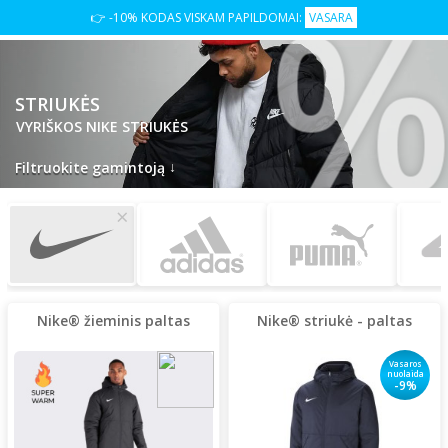
%
👉 -10% KODAS VISKAM PAPILDOMAI:
VASARA
STRIUKĖS
VYRIŠKOS NIKE STRIUKĖS
↓
Filtruokite gamintoją
×
Nike® žieminis paltas
Nike® striukė - paltas
Vasaros
nuolaida
-9%