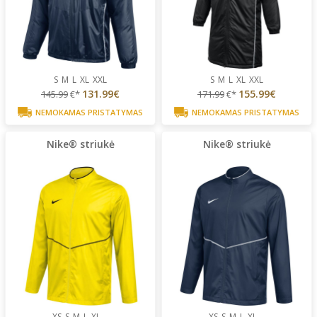
S
M
L
XL
XXL
S
M
L
XL
XXL
131.99€
155.99€
145.99
€*
171.99
€*
NEMOKAMAS PRISTATYMAS
NEMOKAMAS PRISTATYMAS
Nike® striukė
Nike® striukė
XS
S
M
L
XL
...
XS
S
M
L
XL
...