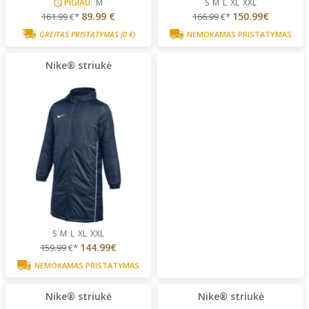
PIGIAU:
M
S
M
L
XL
XXL
89.99 €
150.99€
161.99
€*
166.99
€*
GREITAS PRISTATYMAS
(0 €)
NEMOKAMAS PRISTATYMAS
Nike® striukė
S
M
L
XL
XXL
144.99€
159.99
€*
NEMOKAMAS PRISTATYMAS
Nike® striukė
Nike® striukė