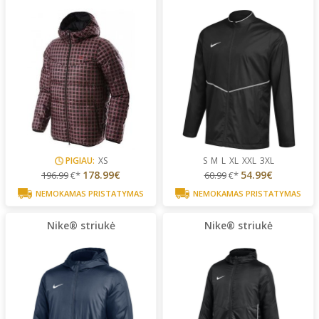
PIGIAU:
XS
S
M
L
XL
XXL
3XL
178.99€
54.99€
196.99
€*
60.99
€*
NEMOKAMAS PRISTATYMAS
NEMOKAMAS PRISTATYMAS
Nike® striukė
Nike® striukė