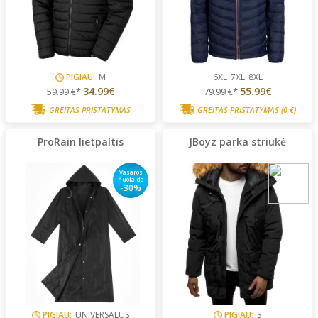
PIGIAU:
M
6XL
7XL
8XL
34.99€
55.99€
59.99
€*
79.99
€*
GREITAS PRISTATYMAS
GREITAS PRISTATYMAS
(0 €)
ProRain lietpaltis
JBoyz parka striukė
Vasaros
nuolaida
-30%
PIGIAU:
UNIVERSALUS
PIGIAU:
S