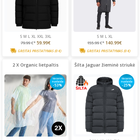
S
M
L
XL
XXL
3XL
S
M
L
XL
59.99€
140.99€
79.99
€*
155.99
€*
GREITAS PRISTATYMAS
(0 €)
GREITAS PRISTATYMAS
(0 €)
2 X Organic lietpaltis
Šilta Jaguar žieminė striukė
Vasaros
Vasaros
nuolaida
nuolaida
-53%
-25%