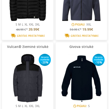
S
M
L
XL
XXL
3XL
PIGIAU:
XXL
39.99€
19.99€
44.99
€*
59.99
€*
GREITAS PRISTATYMAS
GREITAS PRISTATYMAS
Vulcan® žieminė striukė
Givova striukė
Vasaros
Vasaros
nuolaida
nuolaida
-20%
-10%
S
M
L
XL
XXL
3XL
PIGIAU:
S