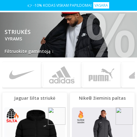
👉 -10% KODAS VISKAM PAPILDOMAI:
VASARA
STRIUKĖS
VYRAMS
↓
Filtruokite gamintoją
Jaguar šilta striukė
Nike® žieminis paltas