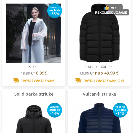
Vasaros
nuolaida
-55%
S
XXL
S
M
L
XL
XXL
3XL
8.99€
nuo
49.99 €
19.99
€*
69.99
€*
GREITAS PRISTATYMAS
GREITAS PRISTATYMAS
(0 €)
Solid parka striukė
Vulcan® striukė
Vasaros
Vasaros
nuolaida
nuolaida
-14%
-14%