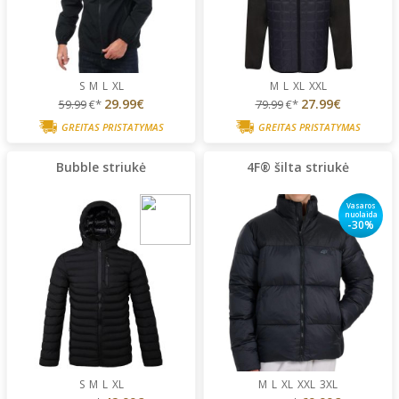
S
M
L
XL
M
L
XL
XXL
29.99€
27.99€
59.99
€*
79.99
€*
GREITAS PRISTATYMAS
GREITAS PRISTATYMAS
Bubble striukė
4F® šilta striukė
Vasaros
nuolaida
-30%
S
M
L
XL
M
L
XL
XXL
3XL