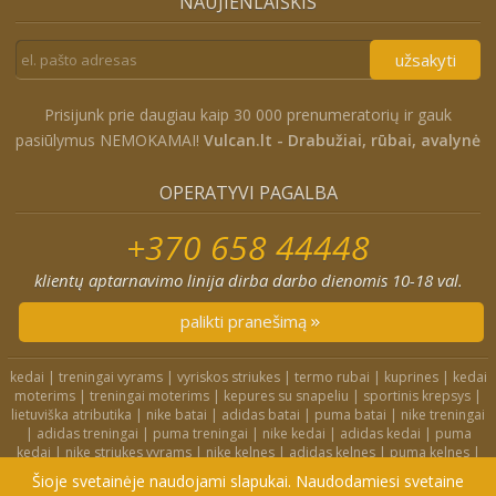
NAUJIENLAIŠKIS
užsakyti
Prisijunk prie daugiau kaip 30 000 prenumeratorių ir gauk
pasiūlymus NEMOKAMAI!
Vulcan.lt - Drabužiai, rūbai, avalynė
OPERATYVI PAGALBA
+370 658 44448
klientų aptarnavimo linija dirba darbo dienomis 10-18 val.
palikti pranešimą
kedai
|
treningai vyrams
|
vyriskos striukes
|
termo rubai
|
kuprines
|
kedai
moterims
|
treningai moterims
|
kepures su snapeliu
|
sportinis krepsys
|
lietuviška atributika
|
nike batai
|
adidas batai
|
puma batai
|
nike treningai
|
adidas treningai
|
puma treningai
|
nike kedai
|
adidas kedai
|
puma
kedai
|
nike striukes vyrams
|
nike kelnes
|
adidas kelnes
|
puma kelnes
|
nike kuprines
|
nike kojines
|
nike treningai moterims
|
nike slepetes
|
Šioje svetainėje naudojami slapukai. Naudodamiesi svetaine
adidas striukes
|
nike dzemperiai
|
nike tampres