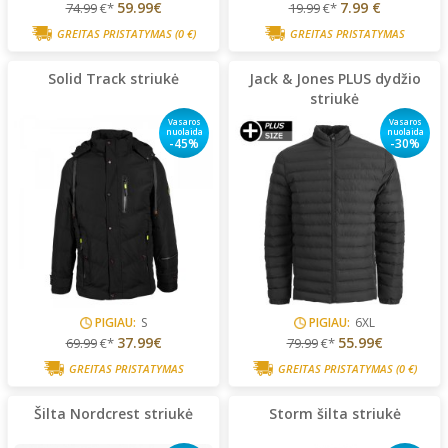
59.99€
7.99 €
74.99
€*
19.99
€*
GREITAS PRISTATYMAS
(0 €)
GREITAS PRISTATYMAS
Solid Track striukė
Jack & Jones PLUS dydžio
striukė
Vasaros
Vasaros
nuolaida
nuolaida
-45%
-30%
PIGIAU:
S
PIGIAU:
6XL
37.99€
55.99€
69.99
€*
79.99
€*
GREITAS PRISTATYMAS
GREITAS PRISTATYMAS
(0 €)
Šilta Nordcrest striukė
Storm šilta striukė