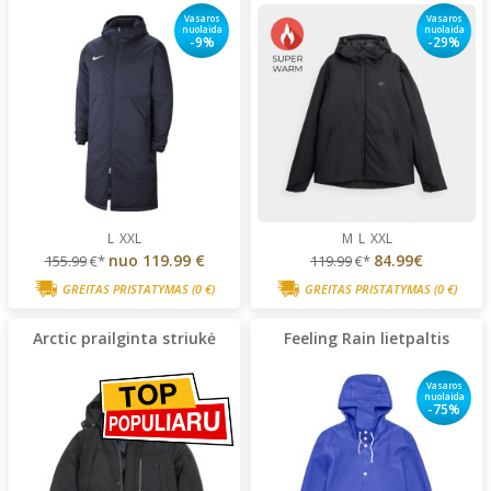
Vasaros
Vasaros
nuolaida
nuolaida
-9%
-29%
L
XXL
M
L
XXL
nuo
119.99 €
84.99€
155.99
€*
119.99
€*
GREITAS PRISTATYMAS
(0 €)
GREITAS PRISTATYMAS
(0 €)
Arctic prailginta striukė
Feeling Rain lietpaltis
Vasaros
nuolaida
-75%