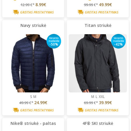
8.99€
49.99€
12.99
€*
99.99
€*
GREITAS PRISTATYMAS
GREITAS PRISTATYMAS
Navy striukė
Titan striukė
Vasaros
Vasaros
nuolaida
nuolaida
-50%
-42%
S
M
M
L
XXL
24.99€
39.99€
49.99
€*
69.99
€*
GREITAS PRISTATYMAS
GREITAS PRISTATYMAS
Nike® striukė - paltas
4F® SKI striukė