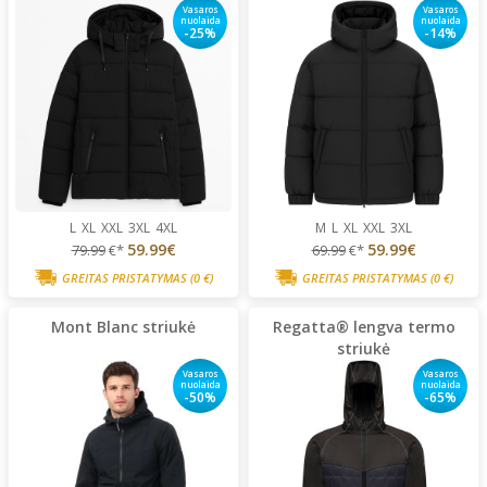
Vasaros
Vasaros
nuolaida
nuolaida
-25%
-14%
L
XL
XXL
3XL
4XL
M
L
XL
XXL
3XL
59.99€
59.99€
79.99
€*
69.99
€*
GREITAS PRISTATYMAS
(0 €)
GREITAS PRISTATYMAS
(0 €)
Mont Blanc striukė
Regatta® lengva termo
striukė
Vasaros
Vasaros
nuolaida
nuolaida
-50%
-65%