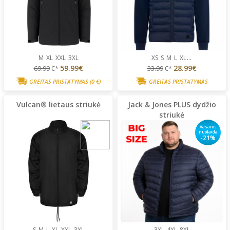
M
XL
XXL
3XL
XS
S
M
L
XL
...
59.99€
28.99€
69.99
€*
33.99
€*
GREITAS PRISTATYMAS
(0 €)
GREITAS PRISTATYMAS
Vulcan® lietaus striukė
Jack & Jones PLUS dydžio
striukė
Vasaros
nuolaida
-21%
S
M
L
XL
XXL
3XL
3XL
4XL
8XL