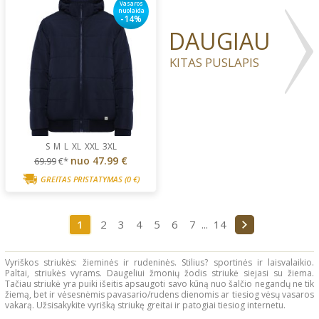
Vasaros
nuolaida
-14%
DAUGIAU
KITAS PUSLAPIS
S
M
L
XL
XXL
3XL
nuo
47.99 €
69.99
€*
GREITAS PRISTATYMAS
(0 €)
1
2
3
4
5
6
7
...
14
Vyriškos striukės: žieminės ir rudeninės. Stilius? sportinės ir laisvalaikio.
Paltai, striukės vyrams. Daugeliui žmonių žodis striukė siejasi su žiema.
Tačiau striukė yra puiki išeitis apsaugoti savo kūną nuo šalčio negandų ne tik
žiemą, bet ir vėsesnėmis pavasario/rudens dienomis ar tiesiog vėsų vasaros
vakarą. Užsisakykite vyrišką striukę greitai ir patogiai tiesiog internetu.