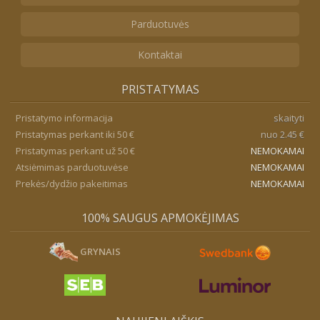
Parduotuvės
Kontaktai
PRISTATYMAS
Pristatymo informacija
skaityti
Pristatymas perkant iki 50 €
nuo 2.45 €
Pristatymas perkant už 50 €
NEMOKAMAI
Atsiėmimas parduotuvėse
NEMOKAMAI
Prekės/dydžio pakeitimas
NEMOKAMAI
100% SAUGUS APMOKĖJIMAS
GRYNAIS