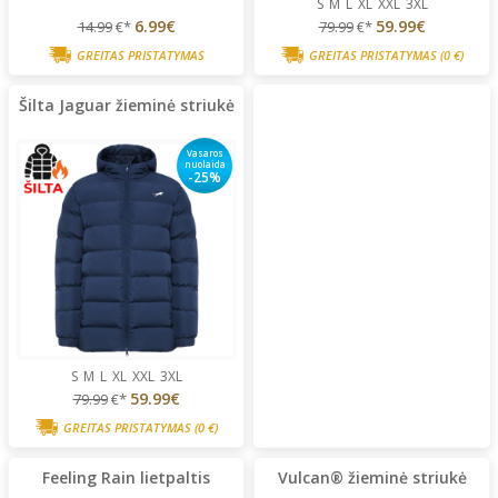
S
M
L
XL
XXL
3XL
6.99€
59.99€
14.99
€*
79.99
€*
GREITAS PRISTATYMAS
GREITAS PRISTATYMAS
(0 €)
Šilta Jaguar žieminė striukė
Vasaros
nuolaida
-25%
S
M
L
XL
XXL
3XL
59.99€
79.99
€*
GREITAS PRISTATYMAS
(0 €)
Feeling Rain lietpaltis
Vulcan® žieminė striukė