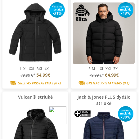
Vasaros
Vasaros
nuolaida
nuolaida
-31%
-18%
L
XL
XXL
3XL
4XL
S
M
L
XL
XXL
3XL
54.99€
64.99€
79.99
€*
79.99
€*
GREITAS PRISTATYMAS
(0 €)
GREITAS PRISTATYMAS
(0 €)
Vulcan® striukė
Jack & Jones PLUS dydžio
striukė
Vasaros
nuolaida
-30%