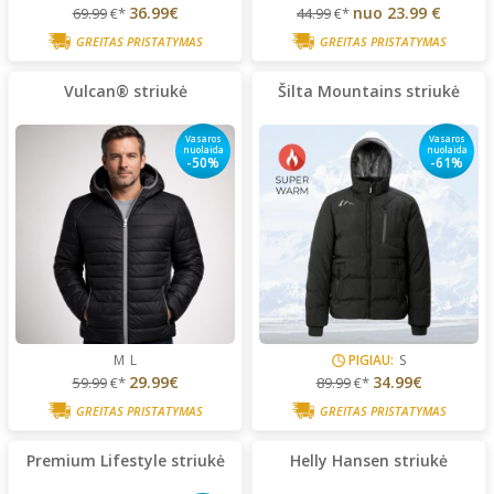
36.99€
nuo
23.99 €
69.99
€*
44.99
€*
GREITAS PRISTATYMAS
GREITAS PRISTATYMAS
Vulcan® striukė
Šilta Mountains striukė
Vasaros
Vasaros
nuolaida
nuolaida
-50%
-61%
M
L
PIGIAU:
S
29.99€
34.99€
59.99
€*
89.99
€*
GREITAS PRISTATYMAS
GREITAS PRISTATYMAS
Premium Lifestyle striukė
Helly Hansen striukė