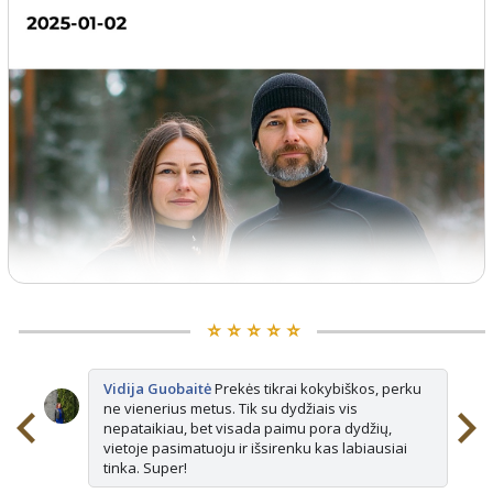
⭐️ ⭐️ ⭐️ ⭐️ ⭐️
Vidija Guobaitė
Prekės tikrai kokybiškos, perku
ne vienerius metus. Tik su dydžiais vis
nepataikiau, bet visada paimu pora dydžių,
vietoje pasimatuoju ir išsirenku kas labiausiai
tinka. Super!