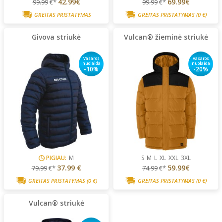
42.99€
69.99€
99.99
€*
99.99
€*
GREITAS PRISTATYMAS
GREITAS PRISTATYMAS
(0 €)
Givova striukė
Vulcan® žieminė striukė
Vasaros
Vasaros
nuolaida
nuolaida
-10%
-20%
PIGIAU:
M
S
M
L
XL
XXL
3XL
37.99 €
59.99€
79.99
€*
74.99
€*
GREITAS PRISTATYMAS
(0 €)
GREITAS PRISTATYMAS
(0 €)
Vulcan® striukė