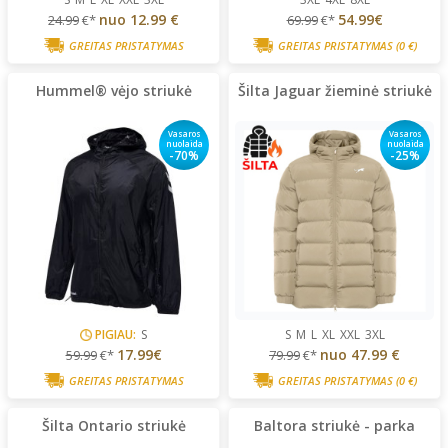
nuo
12.99 €
54.99€
24.99
€*
69.99
€*
GREITAS PRISTATYMAS
GREITAS PRISTATYMAS
(0 €)
Hummel® vėjo striukė
Šilta Jaguar žieminė striukė
Vasaros
Vasaros
nuolaida
nuolaida
-70%
-25%
PIGIAU:
S
S
M
L
XL
XXL
3XL
17.99€
nuo
47.99 €
59.99
€*
79.99
€*
GREITAS PRISTATYMAS
GREITAS PRISTATYMAS
(0 €)
Šilta Ontario striukė
Baltora striukė - parka