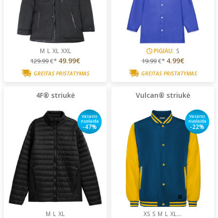
M
L
XL
XXL
PIGIAU:
S
49.99€
4.99€
129.99
€*
19.99
€*
GREITAS PRISTATYMAS
GREITAS PRISTATYMAS
4F® striukė
Vulcan® striukė
Vasaros
Vasaros
nuolaida
nuolaida
-47%
-22%
M
L
XL
XS
S
M
L
XL
...