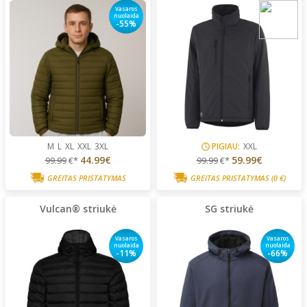
Vasaros
nuolaida
-55%
M
L
XL
XXL
3XL
PIGIAU:
XXL
44.99€
59.99€
99.99
€*
99.99
€*
GREITAS PRISTATYMAS
GREITAS PRISTATYMAS
(0 €)
Vulcan® striukė
SG striukė
Vasaros
Vasaros
nuolaida
nuolaida
-11%
-66%