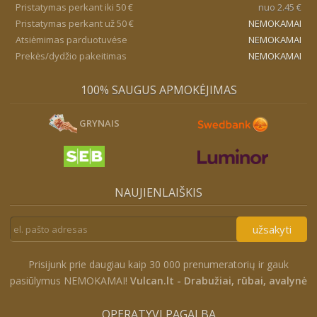
Pristatymas perkant iki 50 €
nuo 2.45 €
Pristatymas perkant už 50 €
NEMOKAMAI
Atsiėmimas parduotuvėse
NEMOKAMAI
Prekės/dydžio pakeitimas
NEMOKAMAI
100% SAUGUS APMOKĖJIMAS
GRYNAIS
NAUJIENLAIŠKIS
užsakyti
Prisijunk prie daugiau kaip 30 000 prenumeratorių ir gauk
pasiūlymus NEMOKAMAI!
Vulcan.lt - Drabužiai, rūbai, avalynė
OPERATYVI PAGALBA