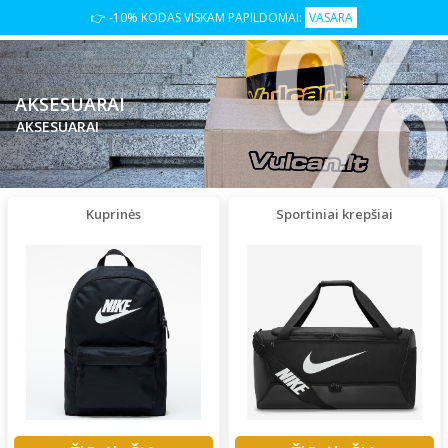
👉 -10% KODAS VISKAM PAPILDOMAI:
VASARA
AKSESUARAI
AKSESUARAI
Kuprinės
Sportiniai krepšiai