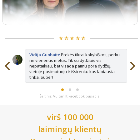
⭐️ ⭐️ ⭐️ ⭐️ ⭐️
Vidija Guobaitė
Prekės tikrai kokybiškos, perku
ne vienerius metus. Tik su dydžiais vis
nepataikiau, bet visada paimu pora dydžių,
vietoje pasimatuoju ir išsirenku kas labiausiai
tinka. Super!
Šaltinis: Vulcan.lt Facebook puslapis
virš 100 000
laimingų klientų