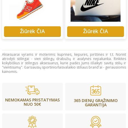
Žiūrėk ČIA
Žiūrėk ČIA
Aksesuarai vyrams ir moterims: kuprinės, kepurės, pirštinės ir t.t. Norint
atrodyti stilingai - vien stilingų drabužių ir avalynės nepakanka. Rinkitės
kokybiškus ir stilingus aksesuarus, kurie padės Jums išlaikyti savitą stilių ir
"vientisumą". Garsiausių sportinio/laisvalaikio stiliaus brand'ai - geriausiomis
kainomis.
NEMOKAMAS PRISTATYMAS
365 DIENŲ GRĄŽINIMO
NUO 50€
GARANTIJA