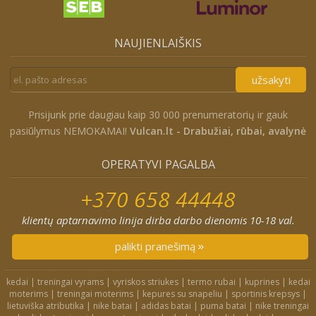
NAUJIENLAIŠKIS
užsakyti
Prisijunk prie daugiau kaip 30 000 prenumeratorių ir gauk
pasiūlymus NEMOKAMAI!
Vulcan.lt - Drabužiai, rūbai, avalynė
OPERATYVI PAGALBA
+370 658 44448
klientų aptarnavimo linija dirba darbo dienomis 10-18 val.
palikti pranešimą
kedai
|
treningai vyrams
|
vyriskos striukes
|
termo rubai
|
kuprines
|
kedai
moterims
|
treningai moterims
|
kepures su snapeliu
|
sportinis krepsys
|
lietuviška atributika
|
nike batai
|
adidas batai
|
puma batai
|
nike treningai