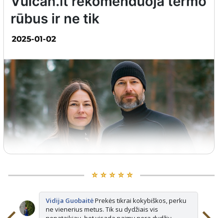
⭐️ ⭐️ ⭐️ ⭐️ ⭐️
Vidija Guobaitė
Prekės tikrai kokybiškos, perku
ne vienerius metus. Tik su dydžiais vis
nepataikiau, bet visada paimu pora dydžių,