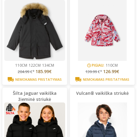
110CM
122CM
134CM
PIGIAU:
110CM
185.99€
126.99€
204.99
€*
139.99
€*
NEMOKAMAS PRISTATYMAS
NEMOKAMAS PRISTATYMAS
Šilta Jaguar vaikiška
Vulcan® vaikiška striukė
žieminė striukė