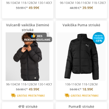
96-104CM
118-128CM
130-140CM
142-152CM
96-104CM
154-164CM
106-116CM
166-176CM
118-128CM
49.99€
39.99€
59.99
€*
44.99
€*
Vulcan® vaikiška žieminė
Vaikiška Puma striukė
striukė
Vasaros
nuolaida
-68%
96-104CM
118-128CM
130-140CM
142-152CM
106-116CM
154-164CM
118-128CM
166-176CM
49.99€
18.99€
59.99
€*
59.99
€*
GREITAS PRISTATYMAS
GREITAS PRISTATYMAS
4F® striukė
Puma® striukė