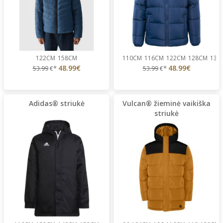
122CM
158CM
110CM
116CM
122CM
128CM
134
48.99€
48.99€
53.99
€*
53.99
€*
Adidas® striukė
Vulcan® žieminė vaikiška
striukė