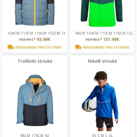
104CM
110CM
116CM
152CM
164CM
...
98CM
104CM
110CM
116CM
122C
93.99€
151.99€
103.99
€*
167.99
€*
NEMOKAMAS PRISTATYMAS
NEMOKAMAS PRISTATYMAS
Trollkids striukė
Nike® striukė
98CM
176CM
92
XS
S
M
L
XL