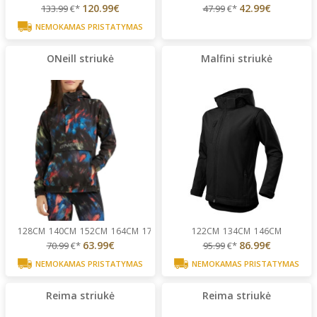
120.99€
42.99€
133.99
€*
47.99
€*
NEMOKAMAS PRISTATYMAS
ONeill striukė
Malfini striukė
128CM
140CM
152CM
164CM
176CM
122CM
134CM
146CM
63.99€
86.99€
70.99
€*
95.99
€*
NEMOKAMAS PRISTATYMAS
NEMOKAMAS PRISTATYMAS
Reima striukė
Reima striukė