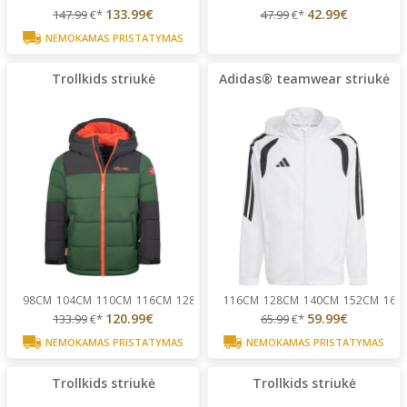
133.99€
42.99€
147.99
€*
47.99
€*
NEMOKAMAS PRISTATYMAS
Trollkids striukė
Adidas® teamwear striukė
98CM
104CM
110CM
116CM
128CM
...
116CM
128CM
140CM
152CM
164
120.99€
59.99€
133.99
€*
65.99
€*
NEMOKAMAS PRISTATYMAS
NEMOKAMAS PRISTATYMAS
Trollkids striukė
Trollkids striukė