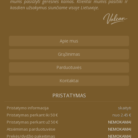
mums pasiūlyti geresnes kainas. Klientai mumis pasitiki ir
kasdien užsakymus siunčiame visoje Lietuvoje.
Apie mus
Grąžinimas
Parduotuvės
Kontaktai
PRISTATYMAS
Pristatymo informacija
skaityti
Pristatymas perkant iki 50 €
nuo 2.45 €
Pristatymas perkant už 50 €
NEMOKAMAI
Atsiėmimas parduotuvėse
NEMOKAMAI
Prekės/dydžio pakeitimas
NEMOKAMAI