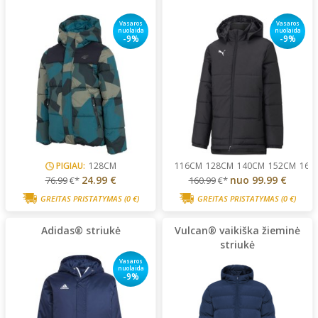
Vasaros
Vasaros
nuolaida
nuolaida
-9%
-9%
PIGIAU:
128CM
116CM
128CM
140CM
152CM
164
24.99 €
nuo
99.99 €
76.99
€*
160.99
€*
GREITAS PRISTATYMAS
(0 €)
GREITAS PRISTATYMAS
(0 €)
Adidas® striukė
Vulcan® vaikiška žieminė
striukė
Vasaros
nuolaida
-9%