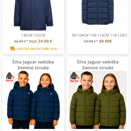
140CM
152CM
96-104CM
106-116CM
118-128CM
nuo
34.99 €
49.99€
92.99
€*
59.99
€*
GREITAS PRISTATYMAS
(0 €)
Šilta Jaguar vaikiška
Šilta Jaguar vaikiška
žieminė striukė
žieminė striukė