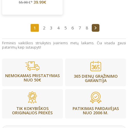
39.99€
55.99
€*
1
2
3
4
5
6
7
8
Firminės vaikiškos striukytės įvairiems metų laikams. Čia visada gausi
patarimų kaip sutaupyti!
NEMOKAMAS PRISTATYMAS
365 DIENŲ GRĄŽINIMO
NUO 50€
GARANTIJA
PATIKIMAS PARDAVĖJAS
TIK KOKYBIŠKOS
NUO 2006 M.
ORIGINALIOS PREKĖS