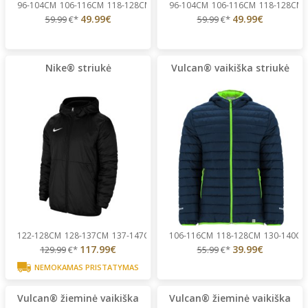
96-104CM
106-116CM
118-128CM
130-140CM
96-104CM
142-152CM
106-116CM
...
118-128CM
49.99€
49.99€
59.99
€*
59.99
€*
Nike® striukė
Vulcan® vaikiška striukė
122-128CM
128-137CM
137-147CM
147-158CM
106-116CM
158-170CM
118-128CM
130-140CM
117.99€
39.99€
129.99
€*
55.99
€*
NEMOKAMAS PRISTATYMAS
Vulcan® žieminė vaikiška
Vulcan® žieminė vaikiška