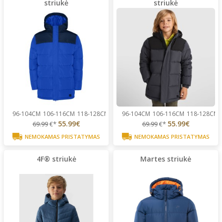
striukė
striukė
96-104CM
106-116CM
118-128CM
130-140CM
96-104CM
142-152CM
106-116CM
...
118-128CM
55.99€
55.99€
69.99
€*
69.99
€*
NEMOKAMAS PRISTATYMAS
NEMOKAMAS PRISTATYMAS
4F® striukė
Martes striukė