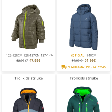
122-128CM
128-137CM
137-147CM
PIGIAU:
140CM
47.99€
51.99€
52.99
€*
57.99
€*
NEMOKAMAS PRISTATYMAS
Trollkids striukė
Trollkids striukė