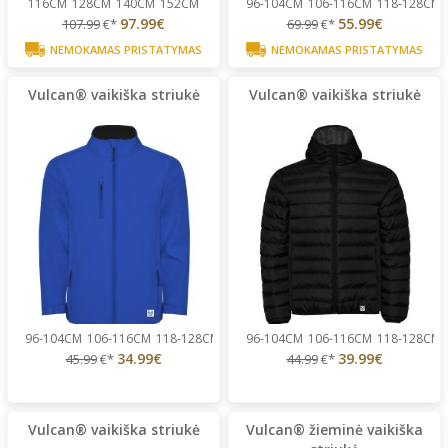
116CM
128CM
140CM
152CM
96-104CM
106-116CM
118-128CM
97.99€
55.99€
107.99
€*
69.99
€*
NEMOKAMAS PRISTATYMAS
NEMOKAMAS PRISTATYMAS
Vulcan® vaikiška striukė
Vulcan® vaikiška striukė
96-104CM
106-116CM
118-128CM
130-140CM
96-104CM
142-152CM
106-116CM
...
118-128CM
34.99€
39.99€
45.99
€*
44.99
€*
Vulcan® vaikiška striukė
Vulcan® žieminė vaikiška