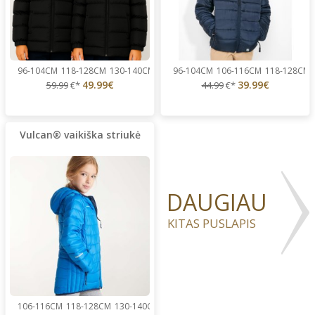
96-104CM
118-128CM
130-140CM
142-152CM
96-104CM
154-164CM
106-116CM
166-176CM
118-128CM
49.99€
39.99€
59.99
€*
44.99
€*
Vulcan® vaikiška striukė
DAUGIAU
KITAS PUSLAPIS
106-116CM
118-128CM
130-140CM
142-152CM
154-164CM