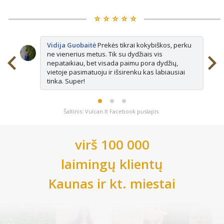
⭐️ ⭐️ ⭐️ ⭐️ ⭐️
Vidija Guobaitė
Prekės tikrai kokybiškos, perku
ne vienerius metus. Tik su dydžiais vis
nepataikiau, bet visada paimu pora dydžių,
vietoje pasimatuoju ir išsirenku kas labiausiai
tinka. Super!
Šaltinis: Vulcan.lt Facebook puslapis
virš 100 000
laimingų klientų
Kaunas
ir kt. miestai