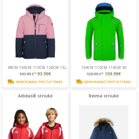
98CM
104CM
110CM
128CM
152CM
...
104CM
110CM
116CM
92
93.99€
109.99€
103.99
€*
120.99
€*
NEMOKAMAS PRISTATYMAS
NEMOKAMAS PRISTATYMAS
Adidas® striukė
Reima striukė