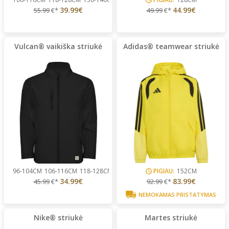
39.99€
44.99€
55.99
€*
49.99
€*
Vulcan® vaikiška striukė
Adidas® teamwear striukė
96-104CM
106-116CM
118-128CM
130-140CM
142-152CM
PIGIAU:
152CM
...
34.99€
83.99€
45.99
€*
92.99
€*
NEMOKAMAS PRISTATYMAS
Nike® striukė
Martes striukė