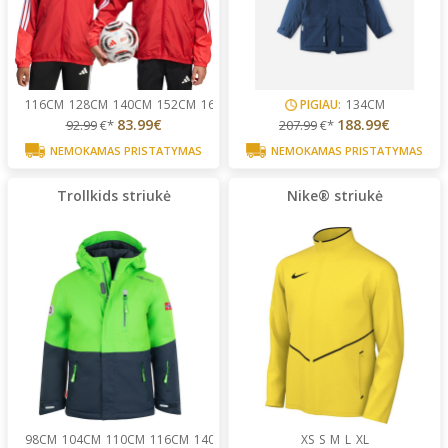
116CM
128CM
140CM
152CM
164CM
PIGIAU:
134CM
83.99€
188.99€
92.99
€*
207.99
€*
NEMOKAMAS PRISTATYMAS
NEMOKAMAS PRISTATYMAS
Trollkids striukė
Nike® striukė
98CM
104CM
110CM
116CM
140CM
...
XS
S
M
L
XL