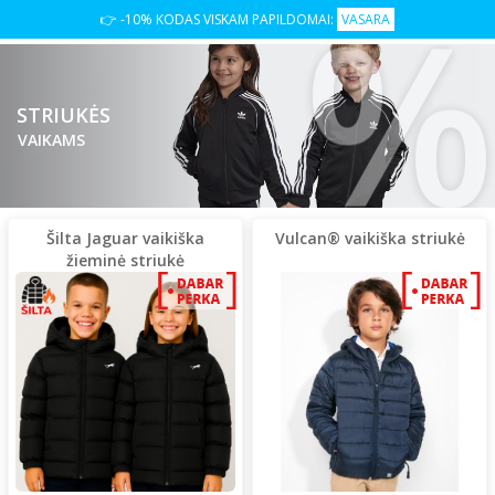
👉 -10% KODAS VISKAM PAPILDOMAI:
VASARA
STRIUKĖS
VAIKAMS
Šilta Jaguar vaikiška
Vulcan® vaikiška striukė
žieminė striukė