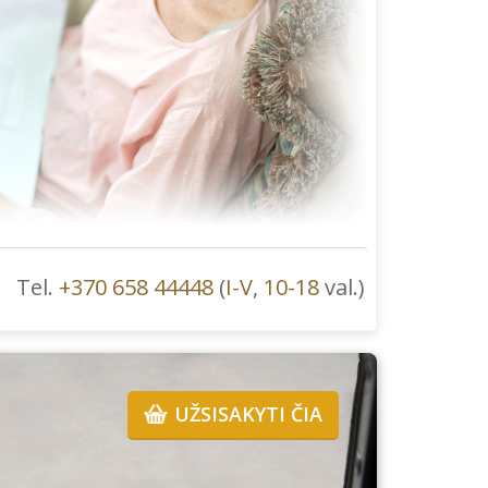
Tel.
+370 658 44448
(
I-V
,
10-18
val.)
UŽSISAKYTI ČIA