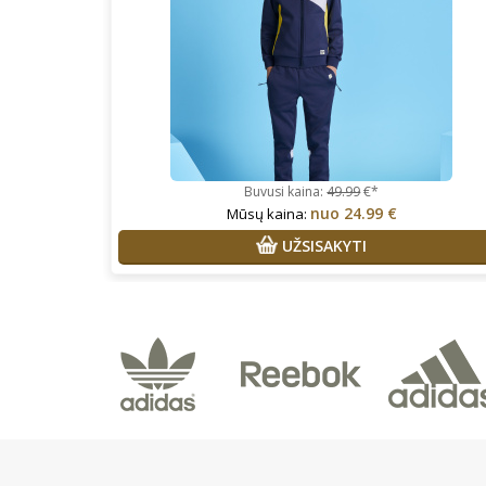
Buvusi kaina:
49.99
€*
nuo
24.99 €
Mūsų kaina:
UŽSISAKYTI