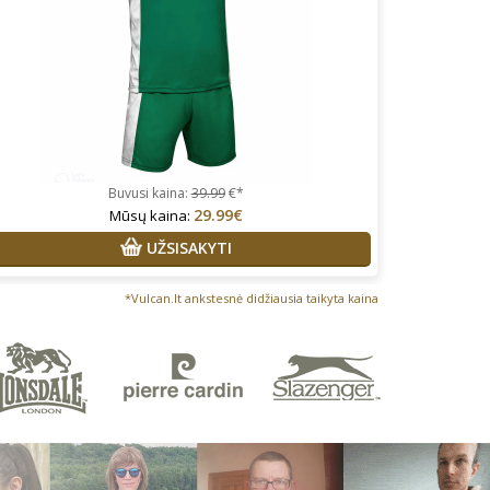
Buvusi kaina:
39.99
€*
29.99€
Mūsų kaina:
UŽSISAKYTI
*Vulcan.lt ankstesnė didžiausia taikyta kaina