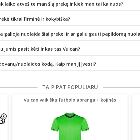
ek laiko atvešite man šią prekę ir kiek man tai kainuos?
prekė tikrai firminė ir kokybiška?
da galioja nuolaida šiai prekei ir ar galiu gauti papildomą nuol
iu jumis pasitikėti ir kas tas Vulcan?
dovanų/nuolaidos kodą. Kaip man jį įvesti?
TAIP PAT POPULIARU
Vulcan vaikiška futbolo apranga + kojinės