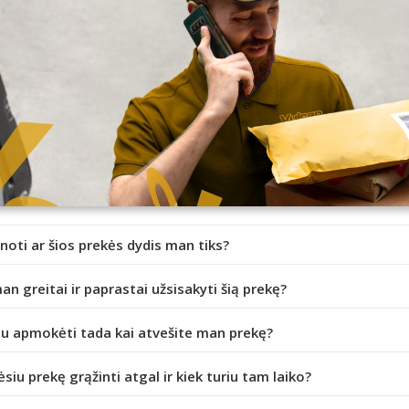
inoti ar šios prekės dydis man tiks?
an greitai ir paprastai užsisakyti šią prekę?
iu apmokėti tada kai atvešite man prekę?
ėsiu prekę grąžinti atgal ir kiek turiu tam laiko?