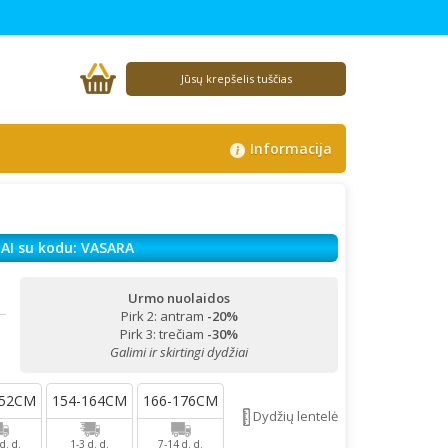
Jūsų krepšelis tuščias
Informacija
AI su kodu: VASARA
Urmo nuolaidos
Pirk 2: antram
-20%
!
Pirk 3: trečiam
-30%
Galimi ir skirtingi dydžiai
152CM
154-164CM
166-176CM
Dydžių lentelė
d. d.
1-3 d. d.
7-14 d. d.