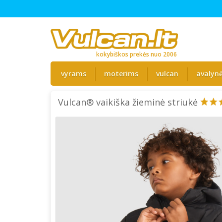
kokybiškos prekės nuo 2006
vyrams
moterims
vulcan
avalyn
Vulcan® vaikiška žieminė striukė