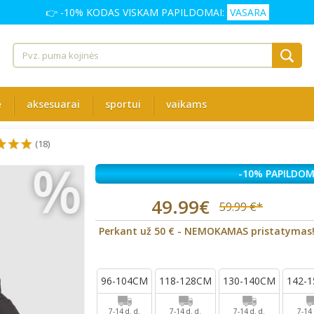
👉 -10% KODAS VISKAM PAPILDOMAI:
VASARA
ė
aksesuarai
sportui
vaikams
(18)
%
-10% PAPILDOM
49.99€
59.99 €*
Perkant už 50 € - NEMOKAMAS pristatymas
96-104CM
118-128CM
130-140CM
142-
7-14 d. d.
7-14 d. d.
7-14 d. d.
7-14 