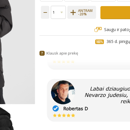
ANTRAM
-20%
Saugu ir pato
365 d. pini
Klausk apie prekę
?