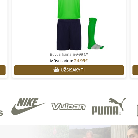
Buvusi kaina:
29.99
€*
24.99€
Mūsų kaina:
UŽSISAKYTI