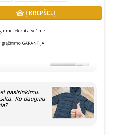
Į KREPŠELĮ
gu: mokėk kai atvešime
gų grąžinimo GARANTIJA