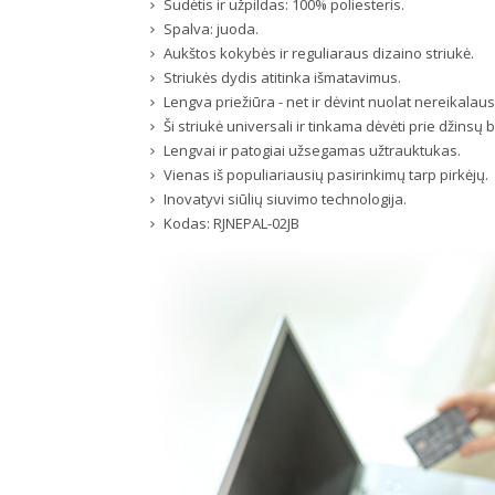
Sudėtis ir užpildas: 100% poliesteris.
Spalva: juoda.
Aukštos kokybės ir reguliaraus dizaino striukė.
Striukės dydis atitinka išmatavimus.
Lengva priežiūra - net ir dėvint nuolat nereikala
Ši striukė universali ir tinkama dėvėti prie džinsų b
Lengvai ir patogiai užsegamas užtrauktukas.
Vienas iš populiariausių pasirinkimų tarp pirkėjų.
Inovatyvi siūlių siuvimo technologija.
Kodas:
RJNEPAL-02JB