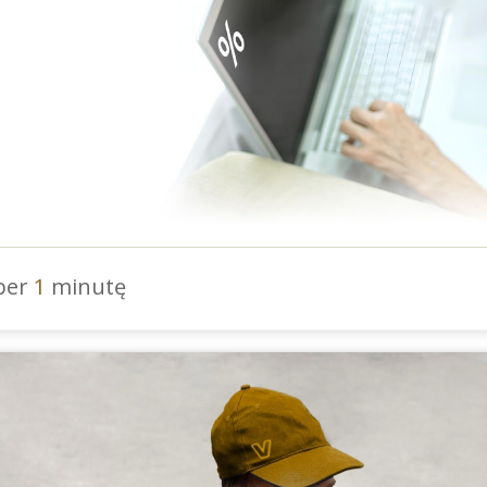
 per
1
minutę