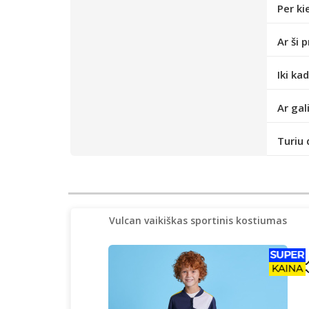
Per ki
Ar ši 
Iki ka
Ar gal
Turiu 
Vulcan vaikiškas sportinis kostiumas