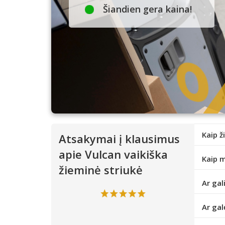
Šiandien gera kaina!
Kaip ž
Atsakymai į klausimus
apie Vulcan vaikiška
Kaip m
žieminė striukė
Ar gal
Ar gal