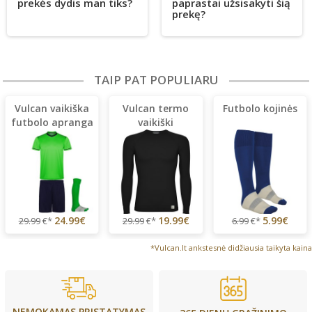
prekės dydis man tiks?
paprastai užsisakyti šią
prekę?
TAIP PAT POPULIARU
Vulcan vaikiška
Vulcan termo
Futbolo kojinės
futbolo apranga
vaikiški
+ kojinės
marškinėliai
24.99€
19.99€
5.99€
29.99
€*
29.99
€*
6.99
€*
*Vulcan.lt ankstesnė didžiausia taikyta kaina
NEMOKAMAS PRISTATYMAS