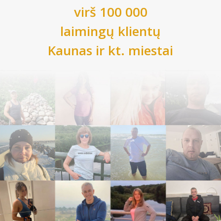
virš 100 000
laimingų klientų
Kaunas
ir kt. miestai