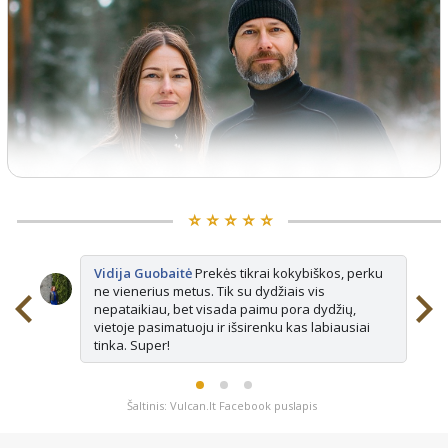
⭐️ ⭐️ ⭐️ ⭐️ ⭐️
Vidija Guobaitė
Prekės tikrai kokybiškos, perku
ne vienerius metus. Tik su dydžiais vis
nepataikiau, bet visada paimu pora dydžių,
vietoje pasimatuoju ir išsirenku kas labiausiai
tinka. Super!
Šaltinis: Vulcan.lt Facebook puslapis