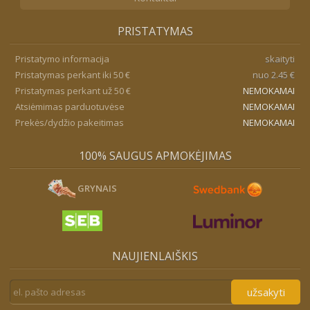
PRISTATYMAS
Pristatymo informacija
skaityti
Pristatymas perkant iki 50 €
nuo 2.45 €
Pristatymas perkant už 50 €
NEMOKAMAI
Atsiėmimas parduotuvėse
NEMOKAMAI
Prekės/dydžio pakeitimas
NEMOKAMAI
100% SAUGUS APMOKĖJIMAS
GRYNAIS
NAUJIENLAIŠKIS
užsakyti