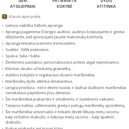
GERI
PATIKRINTA
DYDIS
ATSILIEPIMAI
KOKYBĖ
ATITINKA
Klausk apie prekę
?
Lietuva vaikiška futbolo apranga.
Apranga pagaminta iš lengvo audinio, audinys kvėpuojantis ir greitai
džiūstantis, tad sportuojant jausite maksimalų komfortą.
Apranga tinkama įvairioms treniruotėms.
Sudėtis: 100% poliesteris.
Spalva: žalia / balta.
Ženklinimo pastabos: personalizuotos prekės atgal nepriimamos.
Klientas atsako už tinkamą gramatiką.
Aukštos kokybės ir reguliaraus dizaino marškinėliai.
Marškinėlių dydis atitinka išmatavimus.
Lengva priežiūra - net ir dėvint nuolat, ir dažnai skalbiant, marškinėliai
nereikalaus papildomo jūsų dėmesio.
Šie marškinėliai puikiai tiks ir smulkiems, ir stambiems vaikams.
Tamprus kaklas, užtikrinantis greitą ir patogų marškinėlių apsivilkimą.
Šie marškinėliai universalūs ir tinkami dėvėti šiltuoju metų sezonu
kaip viršutinis drabužis, o šaltuoju metų sezonu – kaip apatinis
drabužis.
Puikiai priglunda ant nuogo kūno.