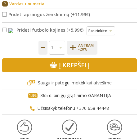
Vardas + numeriai
?
Pridėti aprangos ženklinimą
(+
11.99€
)
Pridėti futbolo kojines
(+
5.99€
)
ANTRAM
-20%
Į KREPŠELĮ
Saugu ir patogu: mokėk kai atvešime
365 d. pinigų grąžinimo GARANTIJA
Užsisakyk telefonu +370 658 44448