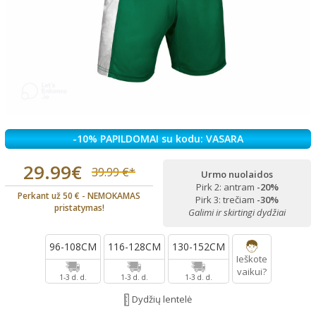
-10% PAPILDOMAI su kodu: VASARA
29.99€
39.99 €*
Urmo nuolaidos
Pirk 2: antram
-20%
Perkant už 50 € - NEMOKAMAS
Pirk 3: trečiam
-30%
pristatymas!
Galimi ir skirtingi dydžiai
96-108CM
116-128CM
130-152CM
Ieškote
vaikui?
1-3 d. d.
1-3 d. d.
1-3 d. d.
Dydžių lentelė