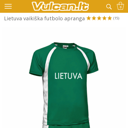
👉 -10% KODAS VISKAM PAPILDOMAI:
VASARA
0
Lietuva vaikiška futbolo apranga
(15)