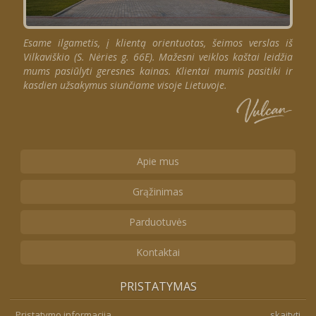
Esame ilgametis, į klientą orientuotas, šeimos verslas iš
Vilkaviškio (S. Nėries g. 66E). Mažesni veiklos kaštai leidžia
mums pasiūlyti geresnes kainas. Klientai mumis pasitiki ir
kasdien užsakymus siunčiame visoje Lietuvoje.
Apie mus
Grąžinimas
Parduotuvės
Kontaktai
PRISTATYMAS
Pristatymo informacija
skaityti