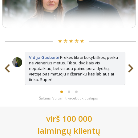
⭐️ ⭐️ ⭐️ ⭐️ ⭐️
Vidija Guobaitė
Prekės tikrai kokybiškos, perku
ne vienerius metus. Tik su dydžiais vis
nepataikiau, bet visada paimu pora dydžių,
vietoje pasimatuoju ir išsirenku kas labiausiai
tinka. Super!
Šaltinis: Vulcan.lt Facebook puslapis
virš 100 000
laimingų klientų