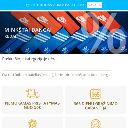
👉 -10% KODAS VISKAM PAPILDOMAI:
VASARA
MINKŠTAI DANGAI
KEDAI
Prekių šioje kategorijoje nėra.
Čia rasi futbolo batelius (kedus), kurie skirti minkštai futbolo dangai.
NEMOKAMAS PRISTATYMAS
365 DIENŲ GRĄŽINIMO
NUO 50€
GARANTIJA