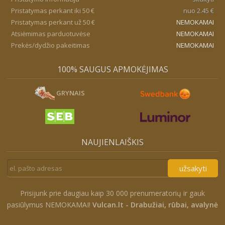
Pristatymas perkant iki 50 €
nuo 2.45 €
Pristatymas perkant už 50 €
NEMOKAMAI
Atsiėmimas parduotuvėse
NEMOKAMAI
Prekės/dydžio pakeitimas
NEMOKAMAI
100% SAUGUS APMOKĖJIMAS
GRYNAIS
NAUJIENLAIŠKIS
užsakyti
Prisijunk prie daugiau kaip 30 000 prenumeratorių ir gauk
pasiūlymus NEMOKAMAI!
Vulcan.lt - Drabužiai, rūbai, avalynė