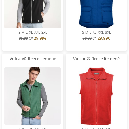
S
M
L
XL
XXL
3XL
S
M
L
XL
XXL
3XL
29.99€
29.99€
35.99
€*
39.99
€*
Vulcan® fleece liemenė
Vulcan® fleece liemenė
S
M
L
XL
XXL
3XL
S
M
L
XL
XXL
3XL