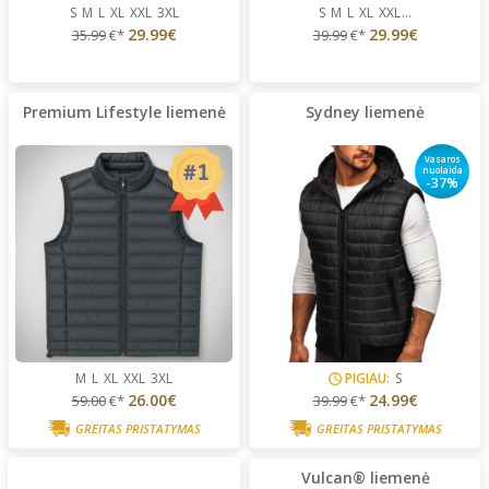
S
M
L
XL
XXL
3XL
S
M
L
XL
XXL
...
29.99€
29.99€
35.99
€*
39.99
€*
Premium Lifestyle liemenė
Sydney liemenė
Vasaros
nuolaida
-37%
M
L
XL
XXL
3XL
PIGIAU:
S
26.00€
24.99€
59.00
€*
39.99
€*
GREITAS PRISTATYMAS
GREITAS PRISTATYMAS
Vulcan® liemenė