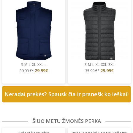
S
M
L
XL
XXL
...
S
M
L
XL
XXL
3XL
29.99€
29.99€
39.99
€*
35.99
€*
Neradai prekės? Spausk čia ir pranešk ko ieškai!
ŠIUO METU ŽMONĖS PERKA
Select kamuolys
Pure kvepalai Eau De Toilette