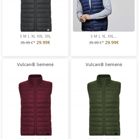
S
M
L
XL
XXL
3XL
S
M
L
XL
XXL
...
29.99€
29.99€
35.99
€*
35.99
€*
Vulcan® liemenė
Vulcan® liemenė