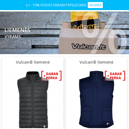
👉 -10% KODAS VISKAM PAPILDOMAI:
VASARA
LIEMENĖS
VYRAMS
Vulcan® liemenė
Vulcan® liemenė