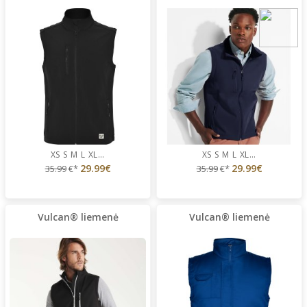
XS
S
M
L
XL
...
XS
S
M
L
XL
...
29.99€
29.99€
35.99
€*
35.99
€*
Vulcan® liemenė
Vulcan® liemenė