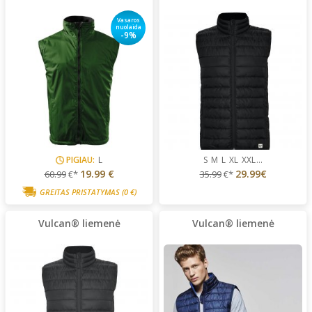
Vasaros
nuolaida
-9%
PIGIAU:
L
S
M
L
XL
XXL
...
19.99 €
29.99€
60.99
€*
35.99
€*
GREITAS PRISTATYMAS
(0 €)
Vulcan® liemenė
Vulcan® liemenė