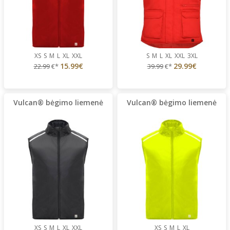
XS
S
M
L
XL
XXL
S
M
L
XL
XXL
3XL
15.99€
29.99€
22.99
€*
39.99
€*
Vulcan® bėgimo liemenė
Vulcan® bėgimo liemenė
XS
S
M
L
XL
XXL
XS
S
M
L
XL