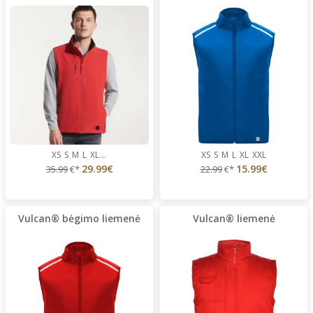
XS
S
M
L
XL
...
XS
S
M
L
XL
XXL
29.99€
15.99€
35.99
€*
22.99
€*
Vulcan® bėgimo liemenė
Vulcan® liemenė