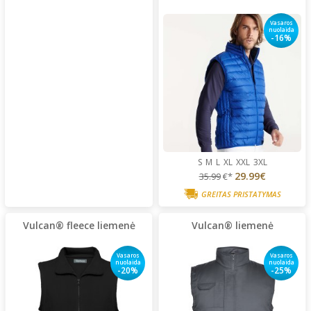
Vasaros
nuolaida
-16%
S
M
L
XL
XXL
3XL
29.99€
35.99
€*
GREITAS PRISTATYMAS
Vulcan® fleece liemenė
Vulcan® liemenė
Vasaros
Vasaros
nuolaida
nuolaida
-20%
-25%