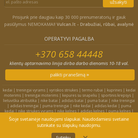
užsakyti
Prisijunk prie daugiau kaip 30 000 prenumeratorių ir gauk
pasiūlymus NEMOKAMAI!
Vulcan.lt - Drabužiai, rūbai, avalynė
OPERATYVI PAGALBA
+370 658 44448
klientų aptarnavimo linija dirba darbo dienomis 10-18 val.
palikti pranešimą
kedai
|
treningai vyrams
|
vyriskos striukes
|
termo rubai
|
kuprines
|
kedai
moterims
|
treningai moterims
|
kepures su snapeliu
|
sportinis krepsys
|
lietuviška atributika
|
nike batai
|
adidas batai
|
puma batai
|
nike treningai
|
adidas treningai
|
puma treningai
|
nike kedai
|
adidas kedai
|
puma
kedai
|
nike striukes vyrams
|
nike kelnes
|
adidas kelnes
|
puma kelnes
|
nike kuprines
|
nike kojines
|
nike treningai moterims
|
nike slepetes
|
Šioje svetainėje naudojami slapukai. Naudodamiesi svetaine
adidas striukes
|
nike dzemperiai
|
nike tampres
sutinkate su slapukų naudojimu.
4F.lt
|
Didelių dydžių rūbai
|
Treningai
|
Kedai
|
Privatumo politika
Sutinku