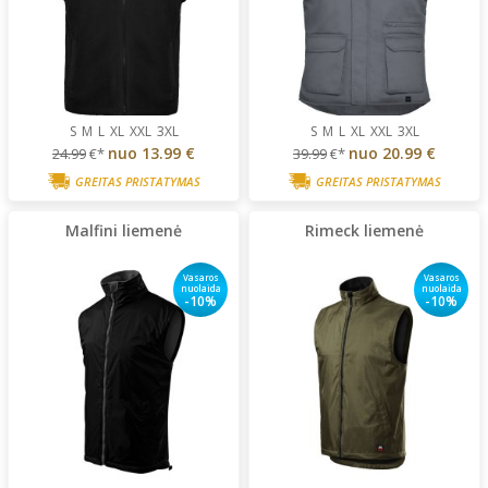
S
M
L
XL
XXL
3XL
S
M
L
XL
XXL
3XL
nuo
13.99 €
nuo
20.99 €
24.99
€*
39.99
€*
GREITAS PRISTATYMAS
GREITAS PRISTATYMAS
Malfini liemenė
Rimeck liemenė
Vasaros
Vasaros
nuolaida
nuolaida
-10%
-10%