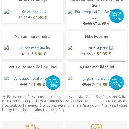
20ml
Vasaros
nuolaida
61.49 €
68.99
€*
-75%
3.99 €
15.99
€*
Vulcan marškinėliai
Nike kuprinė
6.90 €
52.99 €
14.99
€*
58.99
€*
Vytis automobilio lipdukas
Jaguar marškinėliai
Vasaros
Vasaros
nuolaida
nuolaida
1.99 €
11.99 €
2.99
€*
17.99
€*
-33%
-33%
Vyriškos liemenės vyrams: sportinės ir laisvalaikio. Su marškinėliais per šalta,
o su džemperiu per karšta? Būtent šia sąlyga vadovaujantis ir buvo išrastos
šios puikios liemenės. Šio tipo prekės Jums leis "apnuoginti" rankas, tačiau
išlaikyti standartinę kūno temperatūrą.