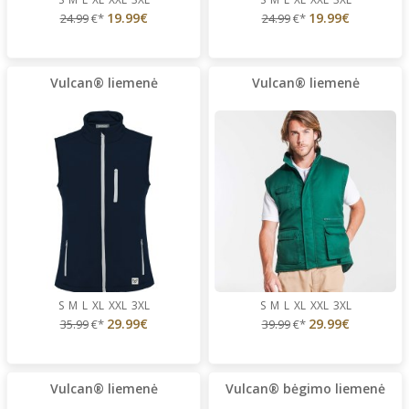
19.99€
19.99€
24.99
€*
24.99
€*
Vulcan® liemenė
Vulcan® liemenė
S
M
L
XL
XXL
3XL
S
M
L
XL
XXL
3XL
29.99€
29.99€
35.99
€*
39.99
€*
Vulcan® liemenė
Vulcan® bėgimo liemenė