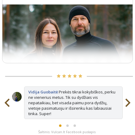
⭐️ ⭐️ ⭐️ ⭐️ ⭐️
Vidija Guobaitė
Prekės tikrai kokybiškos, perku
ne vienerius metus. Tik su dydžiais vis
nepataikiau, bet visada paimu pora dydžių,
vietoje pasimatuoju ir išsirenku kas labiausiai
tinka. Super!
Šaltinis: Vulcan.lt Facebook puslapis