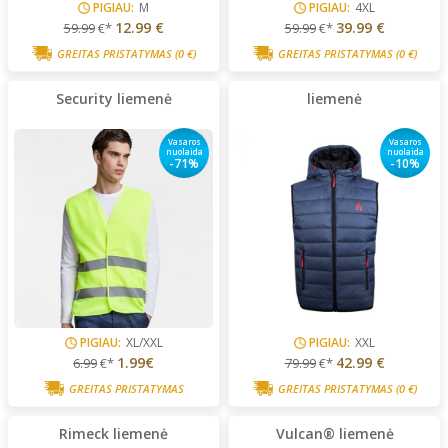
PIGIAU:
M
PIGIAU:
4XL
12.99 €
39.99 €
59.99
€*
59.99
€*
GREITAS PRISTATYMAS
(0 €)
GREITAS PRISTATYMAS
(0 €)
Security liemenė
liemenė
Vasaros
Vasaros
nuolaida
nuolaida
-71%
-10%
PIGIAU:
XL/XXL
PIGIAU:
XXL
1.99€
42.99 €
6.99
€*
79.99
€*
GREITAS PRISTATYMAS
GREITAS PRISTATYMAS
(0 €)
Rimeck liemenė
Vulcan® liemenė