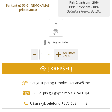
Pirk 2: antram
-20%
Perkant už 50 € - NEMOKAMAS
Pirk 3: trečiam
-30%
pristatymas!
Galimi ir skirtingi dydžiai
M
1-3 d. d.
Dydžių lentelė
ANTRAM
-20%
Į KREPŠELĮ
Saugu ir patogu: mokėk kai atvešime
365 d. pinigų grąžinimo GARANTIJA
Užsisakyk telefonu +370 658 44448