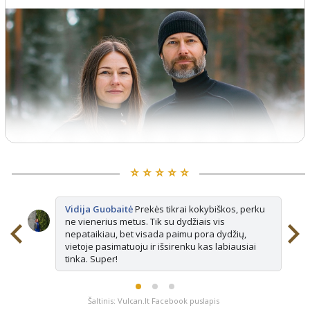
⭐️ ⭐️ ⭐️ ⭐️ ⭐️
Vidija Guobaitė
Prekės tikrai kokybiškos, perku
ne vienerius metus. Tik su dydžiais vis
nepataikiau, bet visada paimu pora dydžių,
vietoje pasimatuoju ir išsirenku kas labiausiai
tinka. Super!
Šaltinis: Vulcan.lt Facebook puslapis