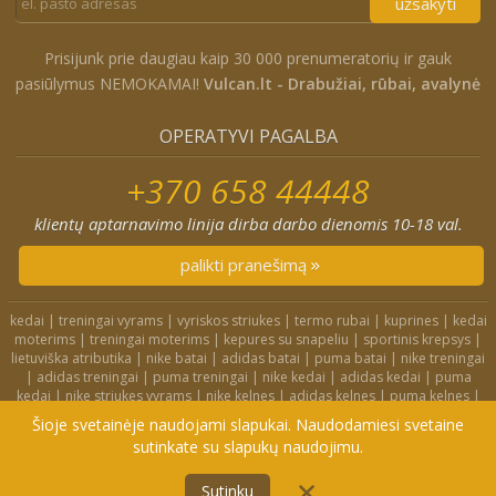
užsakyti
Prisijunk prie daugiau kaip 30 000 prenumeratorių ir gauk
pasiūlymus NEMOKAMAI!
Vulcan.lt - Drabužiai, rūbai, avalynė
OPERATYVI PAGALBA
+370 658 44448
klientų aptarnavimo linija dirba darbo dienomis 10-18 val.
palikti pranešimą
kedai
|
treningai vyrams
|
vyriskos striukes
|
termo rubai
|
kuprines
|
kedai
moterims
|
treningai moterims
|
kepures su snapeliu
|
sportinis krepsys
|
lietuviška atributika
|
nike batai
|
adidas batai
|
puma batai
|
nike treningai
|
adidas treningai
|
puma treningai
|
nike kedai
|
adidas kedai
|
puma
kedai
|
nike striukes vyrams
|
nike kelnes
|
adidas kelnes
|
puma kelnes
|
nike kuprines
|
nike kojines
|
nike treningai moterims
|
nike slepetes
|
Šioje svetainėje naudojami slapukai. Naudodamiesi svetaine
adidas striukes
|
nike dzemperiai
|
nike tampres
sutinkate su slapukų naudojimu.
4F.lt
|
Didelių dydžių rūbai
|
Treningai
|
Kedai
|
Privatumo politika
Į KREPŠELĮ
Sutinku