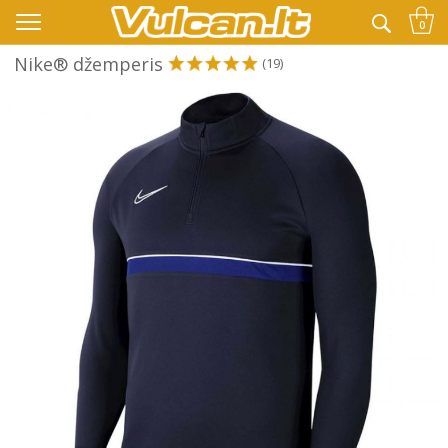
👉 -10% KODAS VISKAM PAPILDOMAI:
VASARA
0
Nike® džemperis
(19)