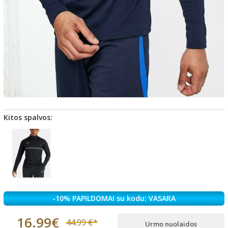
Kitos spalvos:
-10% PAPILDOMAI su kodu: VASARA
16.99€
44.99 €*
Urmo nuolaidos