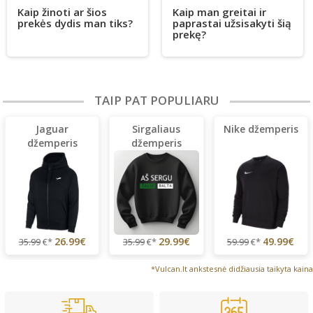
Kaip žinoti ar šios
Kaip man greitai ir
prekės dydis man tiks?
paprastai užsisakyti šią
prekę?
TAIP PAT POPULIARU
Jaguar
Sirgaliaus
Nike džemperis
džemperis
džemperis
(lengvas)
26.99€
29.99€
49.99€
35.99
€*
35.99
€*
59.99
€*
*Vulcan.lt ankstesnė didžiausia taikyta kaina