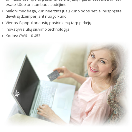
esate kūdo ar stambaus sudėjimo.
Maloni medžiaga, kuri neerzins jūsų kūno odos net jei nuspręsite
dėvėti šį džemperį ant nuogo kūno.
Vienas iš populiariausių pasirinkimų tarp pirkėjų.
Inovatyvi siūlių siuvimo technologija.
Kodas:
CW6110-453