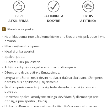
GERI
PATIKRINTA
DYDIS
ATSILIEPIMAI
KOKYBĖ
ATITINKA
Klausk apie prekę
?
Nepriklausomai nuo užsakomo kiekio prie šios prekės priklauso 1 vnt.
dovana.
Nike vyriškas džemperis.
Idealiai tinka sportui.
Spalva: juoda.
Sudėtis: 100% poliesteris.
Aukštos kokybės ir reguliaraus dizaino džemperis.
Džemperio dydis atitinka išmatavimus.
Lengva priežiūra - net ir dėvint nuolat, ir dažnai skalbiant, džemperis
nereikalaus papildomo jūsų dėmesio.
Šis džemperis nevaržo judesių, todėl dėvėdami jausitės laisvai ir
patogiai.
Universali spalva, atrodysite stilingai dėvėdami šį džemperį ir prie
džinsų, ir prie sportinių kelnių.
Unikalus džemperio pasiuvimas tiks jūsų figūrai nesvarbu ar net