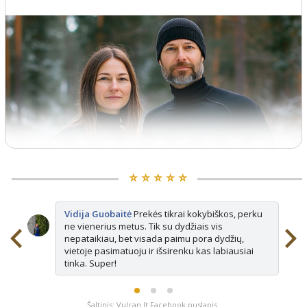
⭐️ ⭐️ ⭐️ ⭐️ ⭐️
Vidija Guobaitė
Prekės tikrai kokybiškos, perku
ne vienerius metus. Tik su dydžiais vis
nepataikiau, bet visada paimu pora dydžių,
vietoje pasimatuoju ir išsirenku kas labiausiai
tinka. Super!
Šaltinis: Vulcan.lt Facebook puslapis