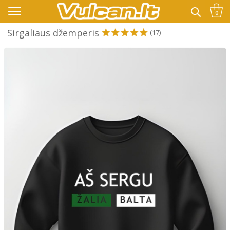
👉 -10% KODAS VISKAM PAPILDOMAI:
VASARA
0
Sirgaliaus džemperis
(17)