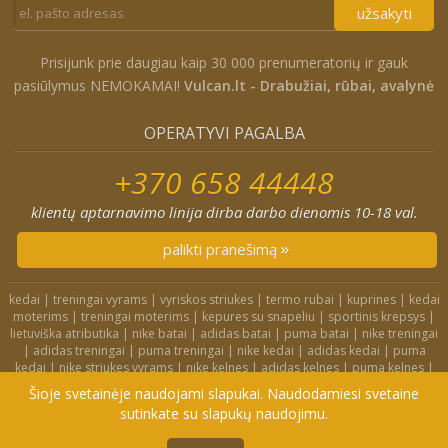
užsakyti
Prisijunk prie daugiau kaip 30 000 prenumeratorių ir gauk
pasiūlymus NEMOKAMAI!
Vulcan.lt - Drabužiai, rūbai, avalynė
OPERATYVI PAGALBA
+370 658 44448
klientų aptarnavimo linija dirba darbo dienomis 10-18 val.
palikti pranešimą
kedai
|
treningai vyrams
|
vyriskos striukes
|
termo rubai
|
kuprines
|
kedai
moterims
|
treningai moterims
|
kepures su snapeliu
|
sportinis krepsys
|
lietuviška atributika
|
nike batai
|
adidas batai
|
puma batai
|
nike treningai
|
adidas treningai
|
puma treningai
|
nike kedai
|
adidas kedai
|
puma
kedai
|
nike striukes vyrams
|
nike kelnes
|
adidas kelnes
|
puma kelnes
|
nike kuprines
|
nike kojines
|
nike treningai moterims
|
nike slepetes
|
Šioje svetainėje naudojami slapukai. Naudodamiesi svetaine
adidas striukes
|
nike dzemperiai
|
nike tampres
sutinkate su slapukų naudojimu.
4F.lt
|
Didelių dydžių rūbai
|
Treningai
|
Kedai
|
Privatumo politika
Į KREPŠELĮ