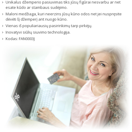
Unikalus džemperio pasiuvimas tiks jūsų figūrai nesvarbu ar net
esate kūdo ar stambaus sudėjimo.
Maloni medžiaga, kuri neerzins jūsų kūno odos net jei nuspręsite
dėvėti šį džemperį ant nuogo kūno.
Vienas iš populiariausių pasirinkimų tarp pirkėjų.
Inovatyvi siūlių siuvimo technologija.
Kodas:
FAN0003J