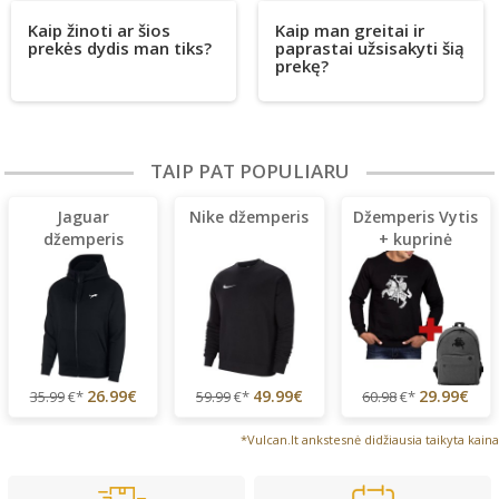
Kaip žinoti ar šios
Kaip man greitai ir
prekės dydis man tiks?
paprastai užsisakyti šią
prekę?
TAIP PAT POPULIARU
Jaguar
Nike džemperis
Džemperis Vytis
džemperis
+ kuprinė
(lengvas)
26.99€
49.99€
29.99€
35.99
€*
59.99
€*
60.98
€*
*Vulcan.lt ankstesnė didžiausia taikyta kaina