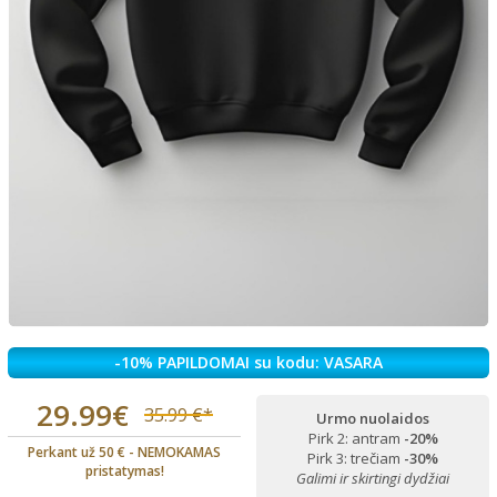
-10% PAPILDOMAI su kodu: VASARA
29.99€
35.99 €*
Urmo nuolaidos
Pirk 2: antram
-20%
Perkant už 50 € - NEMOKAMAS
Pirk 3: trečiam
-30%
pristatymas!
Galimi ir skirtingi dydžiai