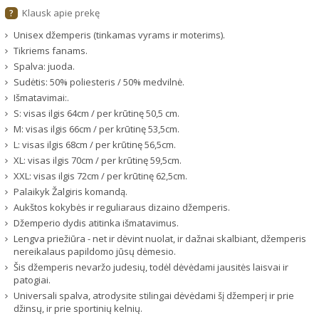
Klausk apie prekę
?
Unisex džemperis (tinkamas vyrams ir moterims).
Tikriems fanams.
Spalva: juoda.
Sudėtis: 50% poliesteris / 50% medvilnė.
Išmatavimai:.
S: visas ilgis 64cm / per krūtinę 50,5 cm.
M: visas ilgis 66cm / per krūtinę 53,5cm.
L: visas ilgis 68cm / per krūtinę 56,5cm.
XL: visas ilgis 70cm / per krūtinę 59,5cm.
XXL: visas ilgis 72cm / per krūtinę 62,5cm.
Palaikyk Žalgiris komandą.
Aukštos kokybės ir reguliaraus dizaino džemperis.
Džemperio dydis atitinka išmatavimus.
Lengva priežiūra - net ir dėvint nuolat, ir dažnai skalbiant, džemperis
nereikalaus papildomo jūsų dėmesio.
Šis džemperis nevaržo judesių, todėl dėvėdami jausitės laisvai ir
patogiai.
Universali spalva, atrodysite stilingai dėvėdami šį džemperį ir prie
džinsų, ir prie sportinių kelnių.