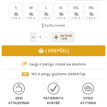
S
M
L
XL
XXL
3XL
1-3 d. d.
1-3 d. d.
1-3 d. d.
1-3 d. d.
1-3 d. d.
1-3 d. d.
Dydžių lentelė
ANTRAM
-20%
Į KREPŠELĮ
Saugu ir patogu: mokėk kai atvešime
365 d. pinigų grąžinimo GARANTIJA
GERI
PATIKRINTA
DYDIS
ATSILIEPIMAI
KOKYBĖ
ATITINKA