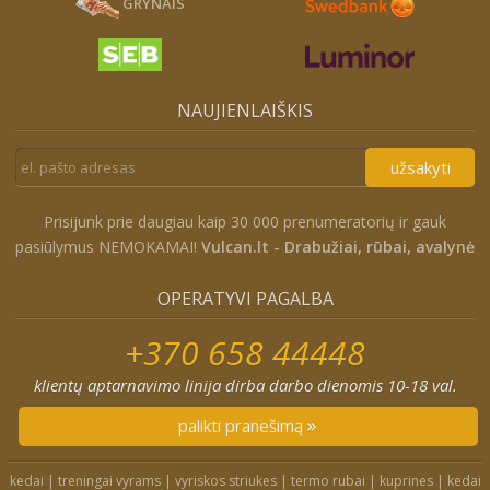
GRYNAIS
NAUJIENLAIŠKIS
užsakyti
Prisijunk prie daugiau kaip 30 000 prenumeratorių ir gauk
pasiūlymus NEMOKAMAI!
Vulcan.lt - Drabužiai, rūbai, avalynė
OPERATYVI PAGALBA
+370 658 44448
klientų aptarnavimo linija dirba darbo dienomis 10-18 val.
palikti pranešimą
kedai
|
treningai vyrams
|
vyriskos striukes
|
termo rubai
|
kuprines
|
kedai