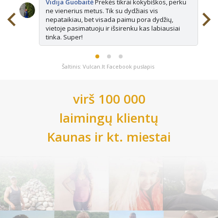
Vidija Guobaitė
Prekės tikrai kokybiškos, perku
ne vienerius metus. Tik su dydžiais vis
nepataikiau, bet visada paimu pora dydžių,
vietoje pasimatuoju ir išsirenku kas labiausiai
tinka. Super!
Šaltinis: Vulcan.lt Facebook puslapis
virš 100 000
laimingų klientų
Kaunas
ir kt. miestai