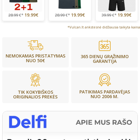
19.99€
19.99€
19.99€
28.99
€*
28.99
€*
39.99
€*
*Vulcan.lt ankstesnė didžiausia taikyta kaina
NEMOKAMAS PRISTATYMAS
365 DIENŲ GRĄŽINIMO
NUO 50€
GARANTIJA
PATIKIMAS PARDAVĖJAS
TIK KOKYBIŠKOS
NUO 2006 M.
ORIGINALIOS PREKĖS