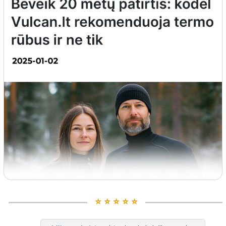
⭐️ ⭐️ ⭐️ ⭐️ ⭐️