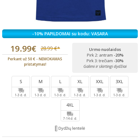
-10% PAPILDOMAI su kodu: VASARA
19.99€
28.99 €*
Urmo nuolaidos
Pirk 2: antram
-20%
Perkant už 50 € - NEMOKAMAS
Pirk 3: trečiam
-30%
pristatymas!
Galimi ir skirtingi dydžiai
S
M
L
XL
XXL
3XL
1-3 d. d.
1-3 d. d.
1-3 d. d.
1-3 d. d.
1-3 d. d.
1-3 d. d.
4XL
7-14 d. d.
Dydžių lentelė