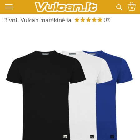
👉 -10% KODAS VISKAM PAPILDOMAI:
VASARA
0
3 vnt. Vulcan marškinėliai
(13)