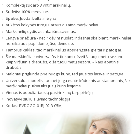
Komplektą sudaro 3 vnt marškinėlių.
Sudėtis: 100% medvilnė.
Spalva: Juoda, balta, mėlyna.
Aukštos kokybės ir reguliaraus dizaino marškinėliai.
Marškinėlių dydis atitinka išmatavimus.
Lengva priežiūra - net ir dėvint nuolat, ir dažnai skalbiant, marškinėliai
nereikalaus papildomo jūsų dėmesio.
Tamprus kaklas, tad marškinėlius apsirengsite greitai ir patogiai.
Šie marškinėliai universalūs ir tinkami dėvėti šiltuoju metų sezonu
kaip viršutinis drabužis, o šaltuoju metų sezonu – kaip apatinis
drabužis.
Maloniai priglunda prie nuogo kūno, tad jausitės laisvai ir patogiai.
Universalus modelis, tad net jeigu esate kūdesnis ar stambesnis, šie
marškinėliai puikiai tiks jūsų kūno linijoms.
Vienas iš populiariausių pasirinkimų tarp pirkėjų.
Inovatyvi siūlių siuvimo technologija.
Kodas:
RVDOGO-01BJ-02JB-05MJ