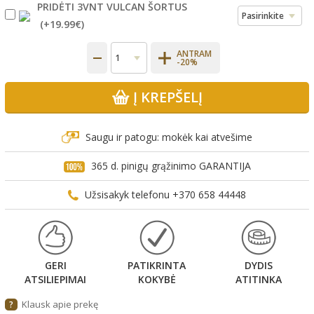
PRIDĖTI 3VNT VULCAN ŠORTUS
(+
19.99€
)
ANTRAM
-20%
Į KREPŠELĮ
Saugu ir patogu: mokėk kai atvešime
365 d. pinigų grąžinimo GARANTIJA
Užsisakyk telefonu +370 658 44448
GERI
PATIKRINTA
DYDIS
ATSILIEPIMAI
KOKYBĖ
ATITINKA
Klausk apie prekę
?