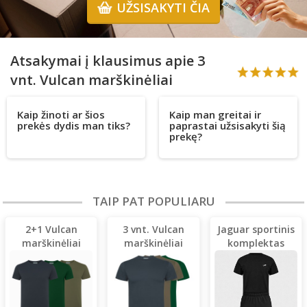
UŽSISAKYTI ČIA
Atsakymai į klausimus apie 3
vnt. Vulcan marškinėliai
Kaip žinoti ar šios
Kaip man greitai ir
prekės dydis man tiks?
paprastai užsisakyti šią
prekę?
TAIP PAT POPULIARU
2+1 Vulcan
3 vnt. Vulcan
Jaguar sportinis
marškinėliai
marškinėliai
komplektas