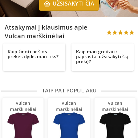
UŽSISAKYTI ČIA
Atsakymai į klausimus apie
Vulcan marškinėliai
Kaip žinoti ar šios
Kaip man greitai ir
prekės dydis man tiks?
paprastai užsisakyti šią
prekę?
TAIP PAT POPULIARU
Vulcan
Vulcan
Vulcan
marškinėliai
marškinėliai
marškinėliai