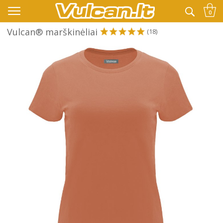
👉 -10% KODAS VISKAM PAPILDOMAI:
VASARA
0
Vulcan® marškinėliai
(18)