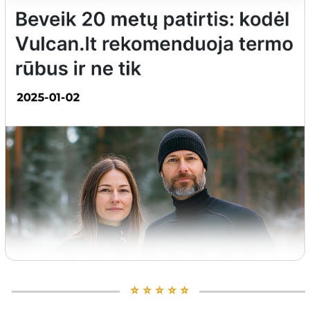
⭐️ ⭐️ ⭐️ ⭐️ ⭐️