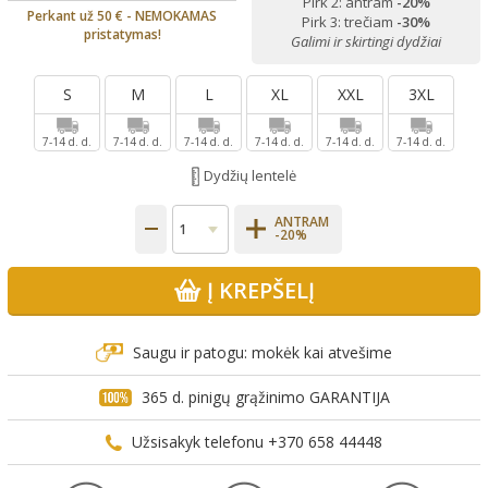
Pirk 2: antram
-20%
Perkant už 50 € - NEMOKAMAS
Pirk 3: trečiam
-30%
pristatymas!
Galimi ir skirtingi dydžiai
S
M
L
XL
XXL
3XL
7-14 d. d.
7-14 d. d.
7-14 d. d.
7-14 d. d.
7-14 d. d.
7-14 d. d.
Dydžių lentelė
ANTRAM
-20%
Į KREPŠELĮ
Saugu ir patogu: mokėk kai atvešime
365 d. pinigų grąžinimo GARANTIJA
Užsisakyk telefonu +370 658 44448