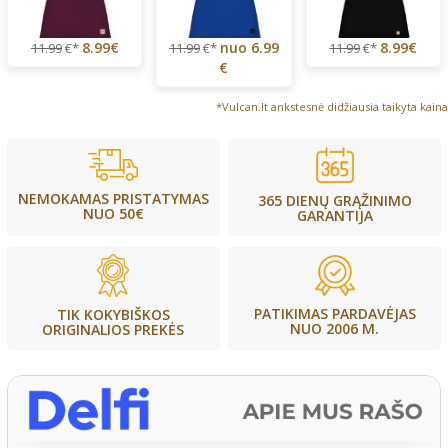
8.99€
nuo
6.99
8.99€
11.99
€*
11.99
€*
11.99
€*
€
*Vulcan.lt ankstesnė didžiausia taikyta kaina
NEMOKAMAS PRISTATYMAS
365 DIENŲ GRĄŽINIMO
NUO 50€
GARANTIJA
PATIKIMAS PARDAVĖJAS
TIK KOKYBIŠKOS
NUO 2006 M.
ORIGINALIOS PREKĖS