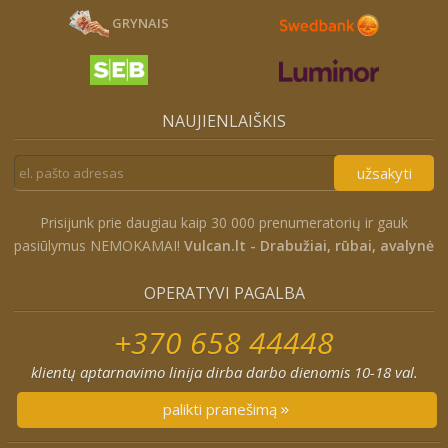
GRYNAIS
NAUJIENLAIŠKIS
užsakyti
Prisijunk prie daugiau kaip 30 000 prenumeratorių ir gauk
pasiūlymus NEMOKAMAI!
Vulcan.lt - Drabužiai, rūbai, avalynė
OPERATYVI PAGALBA
+370 658 44448
klientų aptarnavimo linija dirba darbo dienomis 10-18 val.
palikti pranešimą