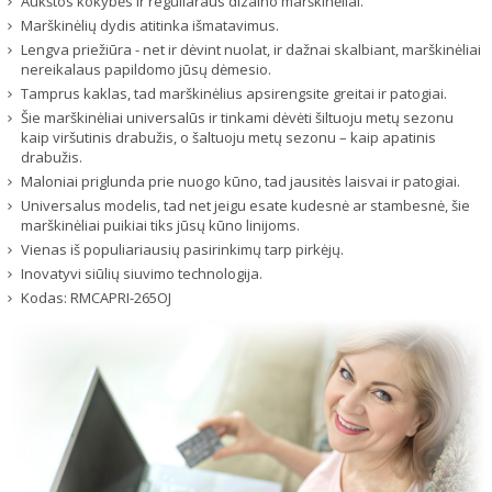
Aukštos kokybės ir reguliaraus dizaino marškinėliai.
Marškinėlių dydis atitinka išmatavimus.
Lengva priežiūra - net ir dėvint nuolat, ir dažnai skalbiant, marškinėliai
nereikalaus papildomo jūsų dėmesio.
Tamprus kaklas, tad marškinėlius apsirengsite greitai ir patogiai.
Šie marškinėliai universalūs ir tinkami dėvėti šiltuoju metų sezonu
kaip viršutinis drabužis, o šaltuoju metų sezonu – kaip apatinis
drabužis.
Maloniai priglunda prie nuogo kūno, tad jausitės laisvai ir patogiai.
Universalus modelis, tad net jeigu esate kudesnė ar stambesnė, šie
marškinėliai puikiai tiks jūsų kūno linijoms.
Vienas iš populiariausių pasirinkimų tarp pirkėjų.
Inovatyvi siūlių siuvimo technologija.
Kodas:
RMCAPRI-265OJ