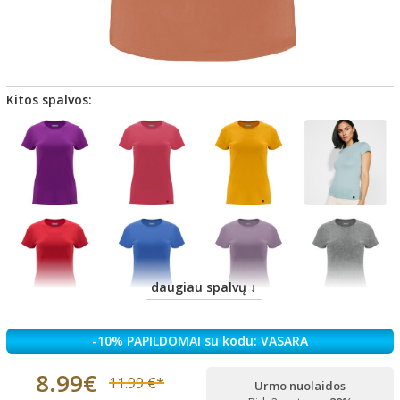
Kitos spalvos:
daugiau spalvų ↓
-10% PAPILDOMAI su kodu: VASARA
8.99€
11.99 €*
Urmo nuolaidos