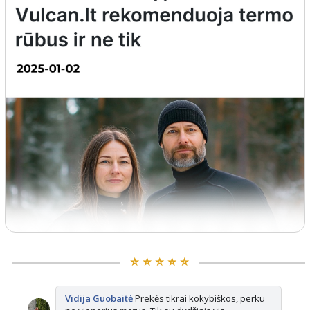
⭐️ ⭐️ ⭐️ ⭐️ ⭐️
Vidija Guobaitė
Prekės tikrai kokybiškos, perku