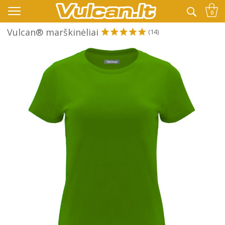
👉 -10% KODAS VISKAM PAPILDOMAI:
VASARA
0
Vulcan® marškinėliai
(14)