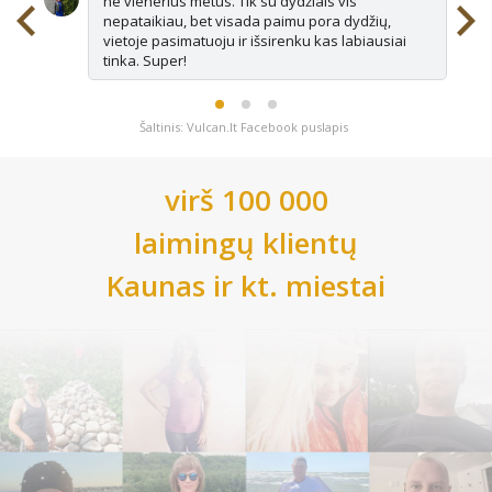
ne vienerius metus. Tik su dydžiais vis
nepataikiau, bet visada paimu pora dydžių,
vietoje pasimatuoju ir išsirenku kas labiausiai
tinka. Super!
Šaltinis: Vulcan.lt Facebook puslapis
virš 100 000
laimingų klientų
Kaunas
ir kt. miestai