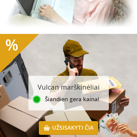
%
Vulcan marškinėliai
Šiandien gera kaina!
UŽSISAKYTI ČIA