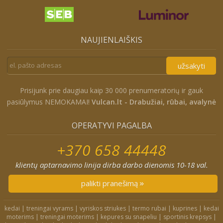
NAUJIENLAIŠKIS
užsakyti
Prisijunk prie daugiau kaip 30 000 prenumeratorių ir gauk
pasiūlymus NEMOKAMAI!
Vulcan.lt - Drabužiai, rūbai, avalynė
OPERATYVI PAGALBA
+370 658 44448
klientų aptarnavimo linija dirba darbo dienomis 10-18 val.
palikti pranešimą
kedai
|
treningai vyrams
|
vyriskos striukes
|
termo rubai
|
kuprines
|
kedai
moterims
|
treningai moterims
|
kepures su snapeliu
|
sportinis krepsys
|