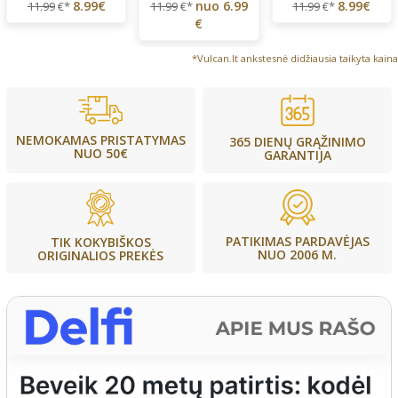
8.99€
nuo
6.99
8.99€
11.99
€*
11.99
€*
11.99
€*
€
*Vulcan.lt ankstesnė didžiausia taikyta kaina
NEMOKAMAS PRISTATYMAS
365 DIENŲ GRĄŽINIMO
NUO 50€
GARANTIJA
PATIKIMAS PARDAVĖJAS
TIK KOKYBIŠKOS
NUO 2006 M.
ORIGINALIOS PREKĖS