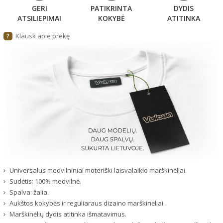
GERI
PATIKRINTA
DYDIS
ATSILIEPIMAI
KOKYBĖ
ATITINKA
Klausk apie prekę
?
Universalus medvilniniai moteriški laisvalaikio marškinėliai.
Sudėtis: 100% medvilnė.
Spalva: žalia.
Aukštos kokybės ir reguliaraus dizaino marškinėliai.
Marškinėlių dydis atitinka išmatavimus.