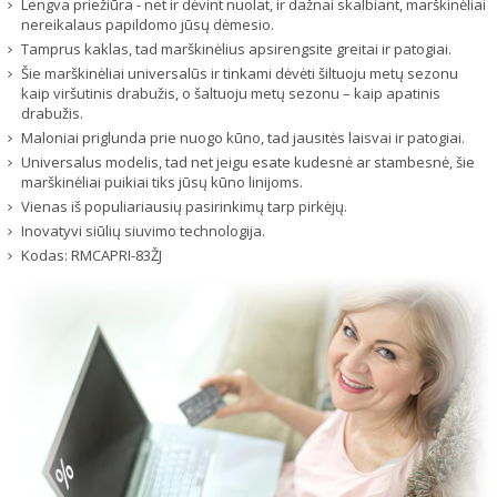
Lengva priežiūra - net ir dėvint nuolat, ir dažnai skalbiant, marškinėliai
nereikalaus papildomo jūsų dėmesio.
Tamprus kaklas, tad marškinėlius apsirengsite greitai ir patogiai.
Šie marškinėliai universalūs ir tinkami dėvėti šiltuoju metų sezonu
kaip viršutinis drabužis, o šaltuoju metų sezonu – kaip apatinis
drabužis.
Maloniai priglunda prie nuogo kūno, tad jausitės laisvai ir patogiai.
Universalus modelis, tad net jeigu esate kudesnė ar stambesnė, šie
marškinėliai puikiai tiks jūsų kūno linijoms.
Vienas iš populiariausių pasirinkimų tarp pirkėjų.
Inovatyvi siūlių siuvimo technologija.
Kodas:
RMCAPRI-83ŽJ