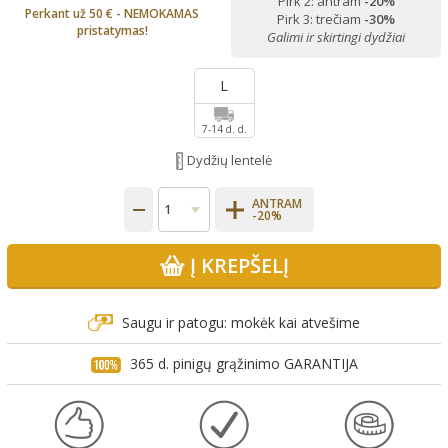
Pirk 2: antram
-20%
Perkant už 50 € - NEMOKAMAS
Pirk 3: trečiam
-30%
pristatymas!
Galimi ir skirtingi dydžiai
L
7-14 d. d.
Dydžių lentelė
ANTRAM
-20%
Į KREPŠELĮ
Saugu ir patogu: mokėk kai atvešime
365 d. pinigų grąžinimo GARANTIJA