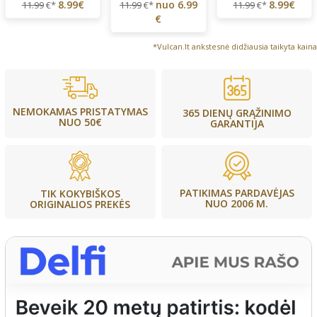
8.99€
nuo
6.99
8.99€
11.99
€*
11.99
€*
11.99
€*
€
*Vulcan.lt ankstesnė didžiausia taikyta kaina
NEMOKAMAS PRISTATYMAS
365 DIENŲ GRĄŽINIMO
NUO 50€
GARANTIJA
PATIKIMAS PARDAVĖJAS
TIK KOKYBIŠKOS
NUO 2006 M.
ORIGINALIOS PREKĖS