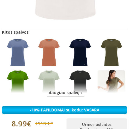
Kitos spalvos:
daugiau spalvų ↓
-10% PAPILDOMAI su kodu: VASARA
8.99€
11.99 €*
Urmo nuolaidos