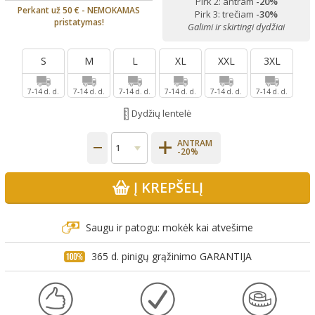
Pirk 2: antram
-20%
Perkant už 50 € - NEMOKAMAS
Pirk 3: trečiam
-30%
pristatymas!
Galimi ir skirtingi dydžiai
S
M
L
XL
XXL
3XL
7-14 d. d.
7-14 d. d.
7-14 d. d.
7-14 d. d.
7-14 d. d.
7-14 d. d.
Dydžių lentelė
ANTRAM
-20%
Į KREPŠELĮ
Saugu ir patogu: mokėk kai atvešime
365 d. pinigų grąžinimo GARANTIJA