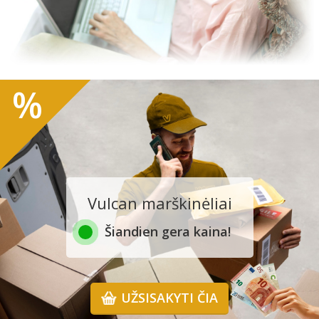
%
Vulcan marškinėliai
Šiandien gera kaina!
UŽSISAKYTI ČIA