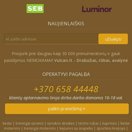
NAUJIENLAIŠKIS
užsakyti
Prisijunk prie daugiau kaip 30 000 prenumeratorių ir gauk
pasiūlymus NEMOKAMAI!
Vulcan.lt - Drabužiai, rūbai, avalynė
OPERATYVI PAGALBA
+370 658 44448
klientų aptarnavimo linija dirba darbo dienomis 10-18 val.
palikti pranešimą
kedai
|
treningai vyrams
|
vyriskos striukes
|
termo rubai
|
kuprines
|
kedai
moterims
|
treningai moterims
|
kepures su snapeliu
|
sportinis krepsys
|