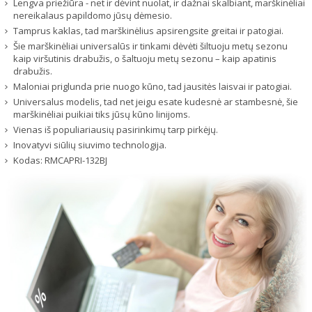
Lengva priežiūra - net ir dėvint nuolat, ir dažnai skalbiant, marškinėliai
nereikalaus papildomo jūsų dėmesio.
Tamprus kaklas, tad marškinėlius apsirengsite greitai ir patogiai.
Šie marškinėliai universalūs ir tinkami dėvėti šiltuoju metų sezonu
kaip viršutinis drabužis, o šaltuoju metų sezonu – kaip apatinis
drabužis.
Maloniai priglunda prie nuogo kūno, tad jausitės laisvai ir patogiai.
Universalus modelis, tad net jeigu esate kudesnė ar stambesnė, šie
marškinėliai puikiai tiks jūsų kūno linijoms.
Vienas iš populiariausių pasirinkimų tarp pirkėjų.
Inovatyvi siūlių siuvimo technologija.
Kodas:
RMCAPRI-132BJ