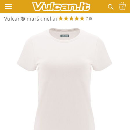
👉 -10% KODAS VISKAM PAPILDOMAI:
VASARA
0
Vulcan® marškinėliai
(18)