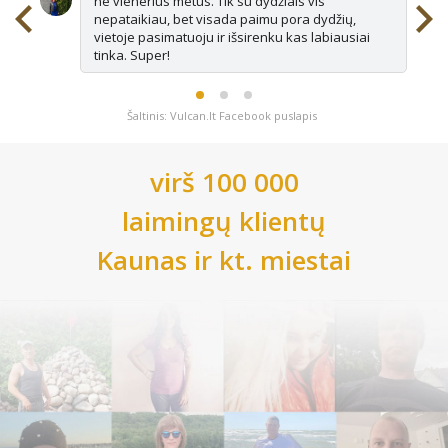
ne vienerius metus. Tik su dydžiais vis
nepataikiau, bet visada paimu pora dydžių,
vietoje pasimatuoju ir išsirenku kas labiausiai
tinka. Super!
Šaltinis: Vulcan.lt Facebook puslapis
virš 100 000
laimingų klientų
Kaunas
ir kt. miestai