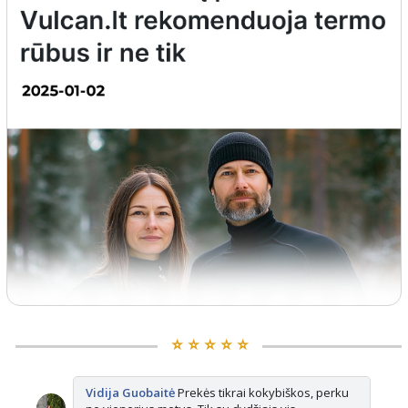
⭐️ ⭐️ ⭐️ ⭐️ ⭐️
Vidija Guobaitė
Prekės tikrai kokybiškos, perku