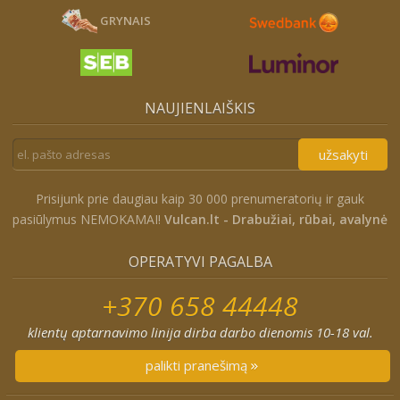
GRYNAIS
NAUJIENLAIŠKIS
užsakyti
Prisijunk prie daugiau kaip 30 000 prenumeratorių ir gauk
pasiūlymus NEMOKAMAI!
Vulcan.lt - Drabužiai, rūbai, avalynė
OPERATYVI PAGALBA
+370 658 44448
klientų aptarnavimo linija dirba darbo dienomis 10-18 val.
palikti pranešimą