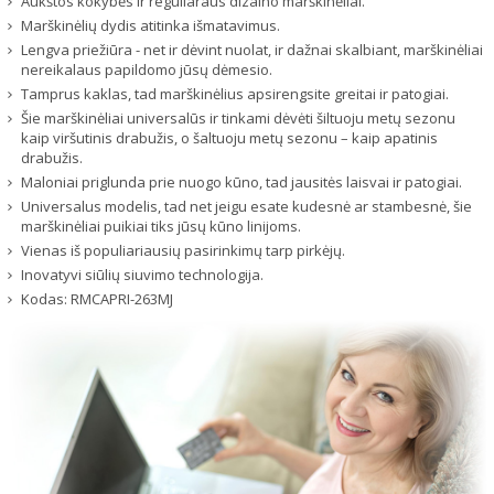
Aukštos kokybės ir reguliaraus dizaino marškinėliai.
Marškinėlių dydis atitinka išmatavimus.
Lengva priežiūra - net ir dėvint nuolat, ir dažnai skalbiant, marškinėliai
nereikalaus papildomo jūsų dėmesio.
Tamprus kaklas, tad marškinėlius apsirengsite greitai ir patogiai.
Šie marškinėliai universalūs ir tinkami dėvėti šiltuoju metų sezonu
kaip viršutinis drabužis, o šaltuoju metų sezonu – kaip apatinis
drabužis.
Maloniai priglunda prie nuogo kūno, tad jausitės laisvai ir patogiai.
Universalus modelis, tad net jeigu esate kudesnė ar stambesnė, šie
marškinėliai puikiai tiks jūsų kūno linijoms.
Vienas iš populiariausių pasirinkimų tarp pirkėjų.
Inovatyvi siūlių siuvimo technologija.
Kodas:
RMCAPRI-263MJ