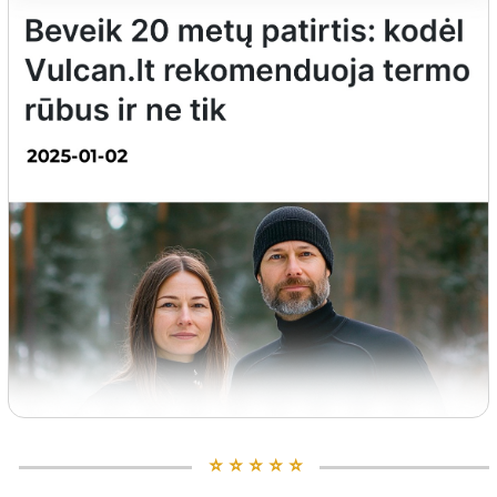
⭐️ ⭐️ ⭐️ ⭐️ ⭐️