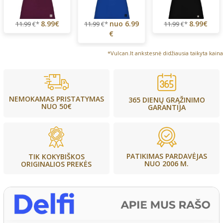
8.99€
nuo
6.99
8.99€
11.99
€*
11.99
€*
11.99
€*
€
*Vulcan.lt ankstesnė didžiausia taikyta kaina
NEMOKAMAS PRISTATYMAS
365 DIENŲ GRĄŽINIMO
NUO 50€
GARANTIJA
PATIKIMAS PARDAVĖJAS
TIK KOKYBIŠKOS
NUO 2006 M.
ORIGINALIOS PREKĖS