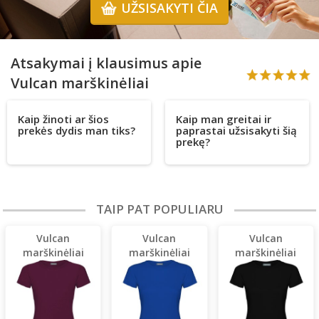
UŽSISAKYTI ČIA
Atsakymai į klausimus apie
Vulcan marškinėliai
Kaip žinoti ar šios
Kaip man greitai ir
prekės dydis man tiks?
paprastai užsisakyti šią
prekę?
TAIP PAT POPULIARU
Vulcan
Vulcan
Vulcan
marškinėliai
marškinėliai
marškinėliai