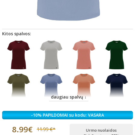
Kitos spalvos:
daugiau spalvų ↓
-10% PAPILDOMAI su kodu: VASARA
8.99€
11.99 €*
Urmo nuolaidos