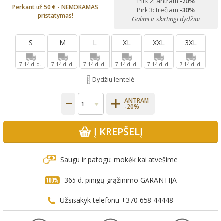
Pirk 2: antram
-20%
Perkant už 50 € - NEMOKAMAS
Pirk 3: trečiam
-30%
pristatymas!
Galimi ir skirtingi dydžiai
S
M
L
XL
XXL
3XL
7-14 d. d.
7-14 d. d.
7-14 d. d.
7-14 d. d.
7-14 d. d.
7-14 d. d.
Dydžių lentelė
ANTRAM
-20%
Į KREPŠELĮ
Saugu ir patogu: mokėk kai atvešime
365 d. pinigų grąžinimo GARANTIJA
Užsisakyk telefonu +370 658 44448