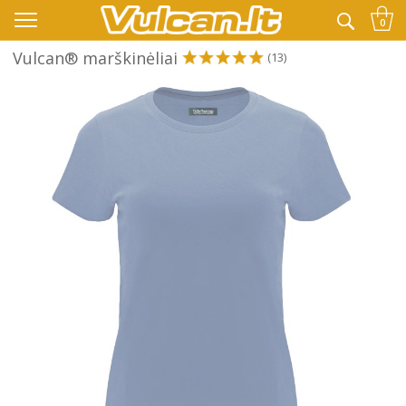
👉 -10% KODAS VISKAM PAPILDOMAI:
VASARA
0
Vulcan® marškinėliai
(13)