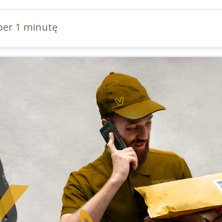
 per
1
minutę