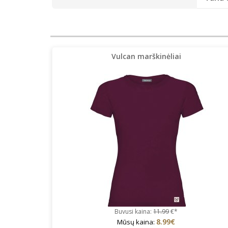
Vulcan marškinėliai
Buvusi kaina:
11.99
€*
8.99€
Mūsų kaina: