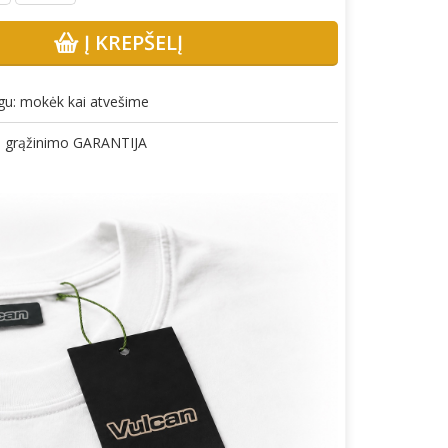
Į KREPŠELĮ
gu: mokėk kai atvešime
gų grąžinimo GARANTIJA