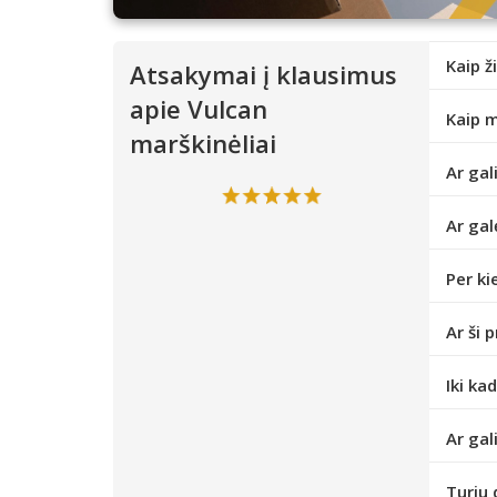
Kaip ž
Atsakymai į klausimus
apie Vulcan
Kaip m
marškinėliai
Ar gal
Ar gal
Per ki
Ar ši 
Iki ka
Ar gal
Turiu 