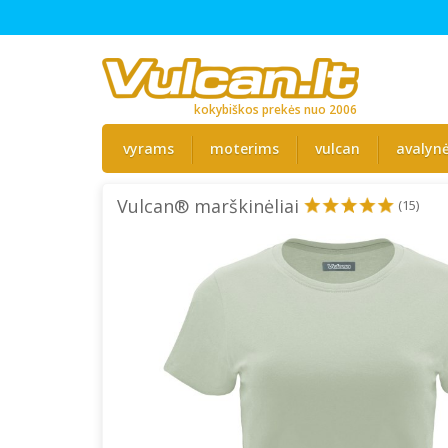
kokybiškos prekės nuo 2006
vyrams
moterims
vulcan
avalyn
Vulcan® marškinėliai
(15)