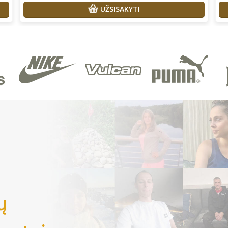
UŽSISAKYTI
ų