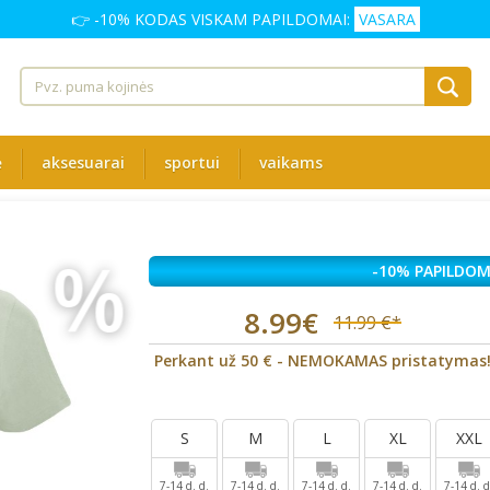
👉 -10% KODAS VISKAM PAPILDOMAI:
VASARA
ė
aksesuarai
sportui
vaikams
%
-10% PAPILDOM
8.99€
11.99 €*
Perkant už 50 € - NEMOKAMAS pristatymas
S
M
L
XL
XXL
7-14 d. d.
7-14 d. d.
7-14 d. d.
7-14 d. d.
7-14 d. d