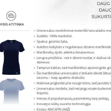
DYDIS ATITINKA
Universalus medvilniniai moteriški laisvalaikio mar
Sudėtis: 100% medvilnė.
Spalva: gesinta žalia.
Aukštos kokybės ir reguliaraus dizaino marškinėli
Marškinėlių dydis atitinka išmatavimus.
Lengva priežiūra - net ir dėvint nuolat, ir dažnai 
dėmesio.
Tamprus kaklas, tad marškinėlius apsirengsite greit
Šie marškinėliai universalūs ir tinkami dėvėti šilt
sezonu – kaip apatinis drabužis.
Maloniai priglunda prie nuogo kūno, tad jausitės la
Universalus modelis, tad net jeigu esate kudesnė 
linijoms.
Vienas iš populiariausių pasirinkimų tarp pirkėjų.
Inovatyvi siūlių siuvimo technologija.
Kodas:
RMCAPRI-264ŽJ