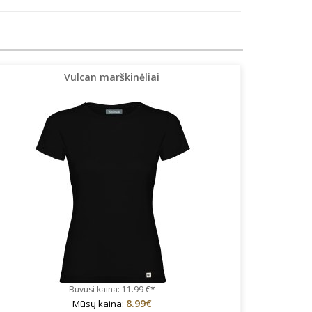
Vulcan marškinėliai
Buvusi kaina:
11.99
€*
8.99€
Mūsų kaina: