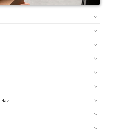
aidą?