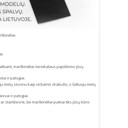
škinėliai.
ai.
skalbiant, marškinėliai nereikalaus papildomo jūsų
ai ir patogiai.
uoju metų sezonu kaip viršutinis drabužis, o šaltuoju metų
isvai ir patogiai.
ar stambesnė, šie marškinėliai puikiai tiks jūsų kūno