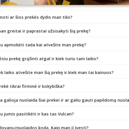
inoti ar šios prekės dydis man tiks?
an greitai ir paprastai užsisakyti šią prekę?
iu apmokėti tada kai atvešite man prekę?
ėsiu prekę grąžinti atgal ir kiek turiu tam laiko?
ek laiko atvešite man šią prekę ir kiek man tai kainuos?
prekė tikrai firminė ir kokybiška?
da galioja nuolaida šiai prekei ir ar galiu gauti papildomą nuol
iu jumis pasitikėti ir kas tas Vulcan?
dovanų/nuolaidos kodą. Kaip man jį įvesti?