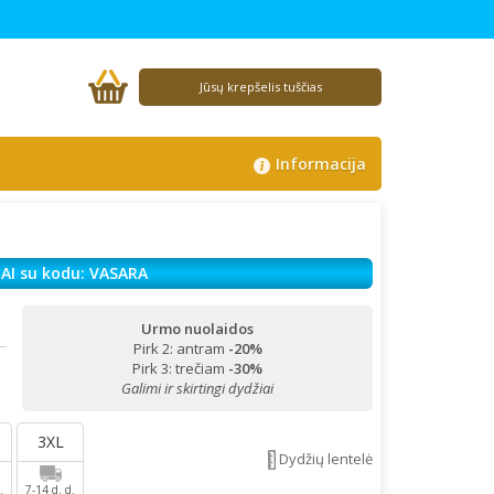
Jūsų krepšelis tuščias
Informacija
AI su kodu: VASARA
Urmo nuolaidos
Pirk 2: antram
-20%
!
Pirk 3: trečiam
-30%
Galimi ir skirtingi dydžiai
3XL
Dydžių lentelė
.
7-14 d. d.