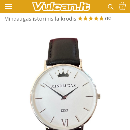
👉 -10% KODAS VISKAM PAPILDOMAI:
VASARA
0
Mindaugas istorinis laikrodis
(10)