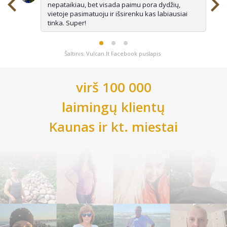
nepataikiau, bet visada paimu pora dydžių,
vietoje pasimatuoju ir išsirenku kas labiausiai
tinka. Super!
Šaltinis: Vulcan.lt Facebook puslapis
virš 100 000
laimingų klientų
Kaunas
ir kt. miestai