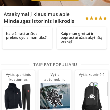
Atsakymai į klausimus apie
Mindaugas istorinis laikrodis
Kaip žinoti ar šios
Kaip man greitai ir
prekės dydis man tiks?
paprastai užsisakyti šią
prekę?
TAIP PAT POPULIARU
Vytis sportinis
Vytis
Vytis kuprinėlė
kostiumas
automobilio
(lengvas)
lipdukas