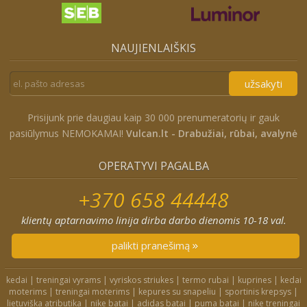
NAUJIENLAIŠKIS
užsakyti
Prisijunk prie daugiau kaip 30 000 prenumeratorių ir gauk
pasiūlymus NEMOKAMAI!
Vulcan.lt - Drabužiai, rūbai, avalynė
OPERATYVI PAGALBA
+370 658 44448
klientų aptarnavimo linija dirba darbo dienomis 10-18 val.
palikti pranešimą
kedai
|
treningai vyrams
|
vyriskos striukes
|
termo rubai
|
kuprines
|
kedai
moterims
|
treningai moterims
|
kepures su snapeliu
|
sportinis krepsys
|
lietuviška atributika
|
nike batai
|
adidas batai
|
puma batai
|
nike treningai