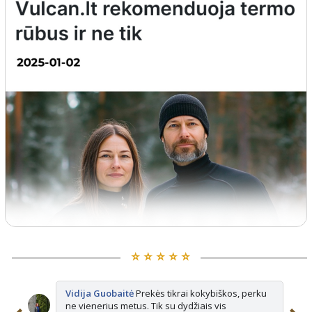
⭐️ ⭐️ ⭐️ ⭐️ ⭐️
Vidija Guobaitė
Prekės tikrai kokybiškos, perku
ne vienerius metus. Tik su dydžiais vis