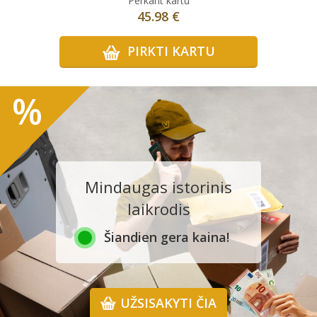
Perkant kartu
45.98 €
PIRKTI KARTU
%
Mindaugas istorinis
laikrodis
Šiandien gera kaina!
UŽSISAKYTI ČIA