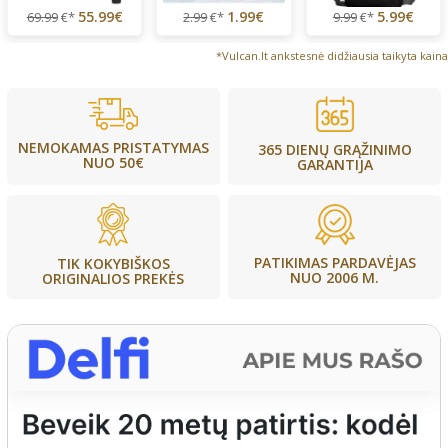
55.99€
1.99€
5.99€
69.99
€*
2.99
€*
9.99
€*
*Vulcan.lt ankstesnė didžiausia taikyta kaina
NEMOKAMAS PRISTATYMAS
365 DIENŲ GRĄŽINIMO
NUO 50€
GARANTIJA
PATIKIMAS PARDAVĖJAS
TIK KOKYBIŠKOS
NUO 2006 M.
ORIGINALIOS PREKĖS