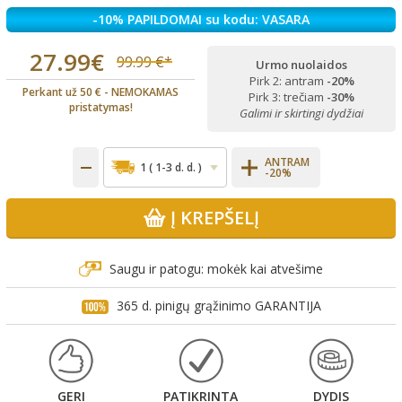
-10% PAPILDOMAI su kodu: VASARA
27.99€
99.99 €*
Urmo nuolaidos
Pirk 2: antram
-20%
Perkant už 50 € - NEMOKAMAS
Pirk 3: trečiam
-30%
pristatymas!
Galimi ir skirtingi dydžiai
ANTRAM
-20%
Į KREPŠELĮ
Saugu ir patogu: mokėk kai atvešime
365 d. pinigų grąžinimo GARANTIJA
GERI
PATIKRINTA
DYDIS