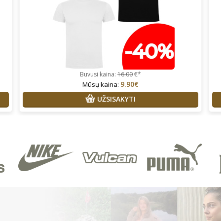
Buvusi kaina:
16.00
€*
9.90€
Mūsų kaina:
UŽSISAKYTI