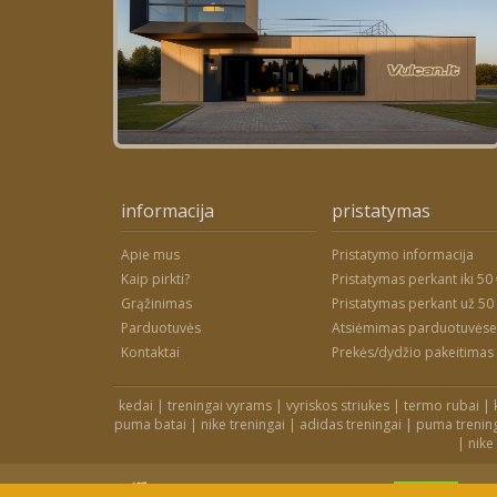
informacija
pristatymas
Apie mus
Pristatymo informacija
Kaip pirkti?
Pristatymas perkant iki 50
Grąžinimas
Pristatymas perkant už 50
Parduotuvės
Atsiėmimas parduotuvėse
Kontaktai
Prekės/dydžio pakeitimas
kedai
|
treningai vyrams
|
vyriskos striukes
|
termo rubai
|
puma batai
|
nike treningai
|
adidas treningai
|
puma trenin
|
nike
GRYNAIS