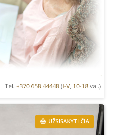
Tel.
+370 658 44448
(
I-V
,
10-18
val.)
UŽSISAKYTI ČIA