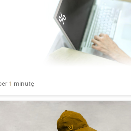
 per
1
minutę