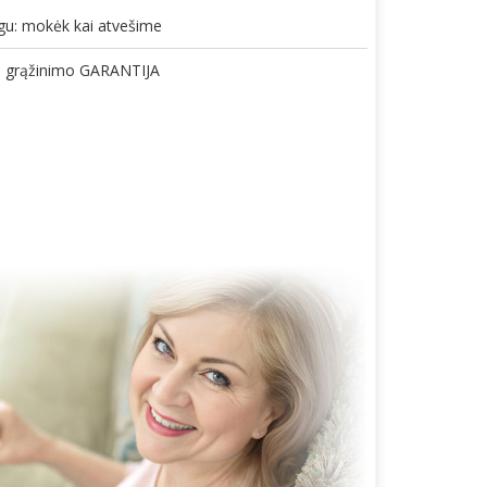
gu: mokėk kai atvešime
gų grąžinimo GARANTIJA