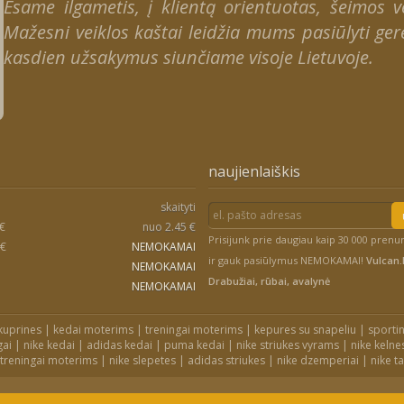
Esame ilgametis, į klientą orientuotas, šeimos ver
Mažesni veiklos kaštai leidžia mums pasiūlyti gere
kasdien užsakymus siunčiame visoje Lietuvoje.
naujienlaiškis
skaityti
 €
nuo 2.45 €
Prisijunk prie daugiau kaip 30 000 pren
 €
NEMOKAMAI
ir gauk pasiūlymus NEMOKAMAI!
Vulcan.l
NEMOKAMAI
Drabužiai, rūbai, avalynė
NEMOKAMAI
kuprines
|
kedai moterims
|
treningai moterims
|
kepures su snapeliu
|
sportin
gai
|
nike kedai
|
adidas kedai
|
puma kedai
|
nike striukes vyrams
|
nike kelne
 treningai moterims
|
nike slepetes
|
adidas striukes
|
nike dzemperiai
|
nike t