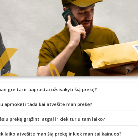
an greitai ir paprastai užsisakyti šią prekę?
iu apmokėti tada kai atvešite man prekę?
ėsiu prekę grąžinti atgal ir kiek turiu tam laiko?
ek laiko atvešite man šią prekę ir kiek man tai kainuos?