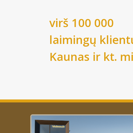
virš 100 000
laimingų klient
Kaunas
ir kt. m