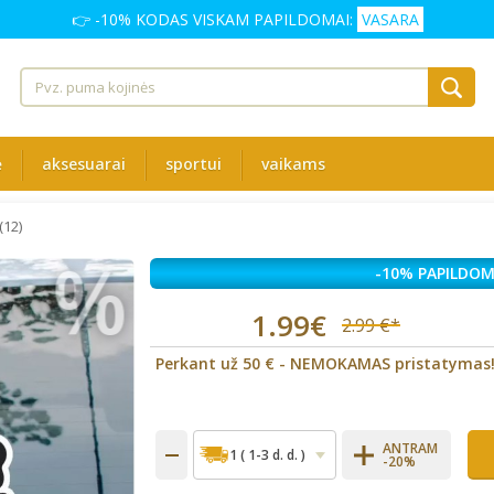
👉 -10% KODAS VISKAM PAPILDOMAI:
VASARA
ė
aksesuarai
sportui
vaikams
(12)
%
-10% PAPILDOM
1.99€
2.99 €*
Perkant už 50 € - NEMOKAMAS pristatymas
ANTRAM
-20%