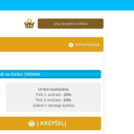
Jūsų krepšelis tuščias
Informacija
AI su kodu: VASARA
Urmo nuolaidos
Pirk 2: antram
-20%
!
Pirk 3: trečiam
-30%
Galimi ir skirtingi dydžiai
Į KREPŠELĮ