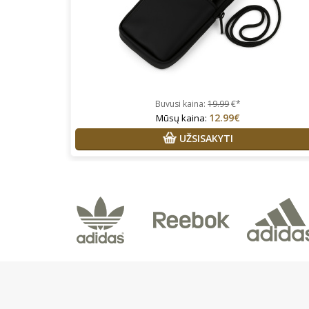
Buvusi kaina:
19.99
€*
12.99€
Mūsų kaina:
UŽSISAKYTI