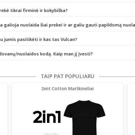
prekė tikrai firminė ir kokybiška?
da galioja nuolaida šiai prekei ir ar galiu gauti papildomą nuol
iu jumis pasitikėti ir kas tas Vulcan?
dovanų/nuolaidos kodą. Kaip man jį įvesti?
TAIP PAT POPULIARU
2vnt Cotton Marškinėliai