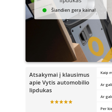
Šiandien gera kaina!
Kaip m
Atsakymai į klausimus
apie Vytis automobilio
Ar gal
lipdukas
Ar gal
Per ki