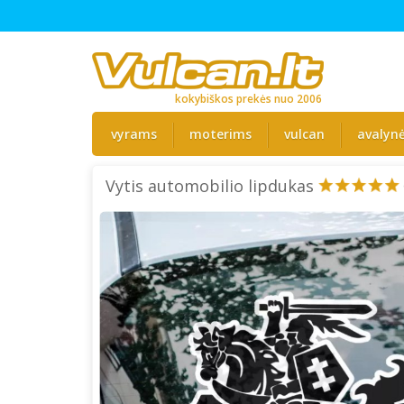
kokybiškos prekės nuo 2006
vyrams
moterims
vulcan
avalyn
Vytis automobilio lipdukas