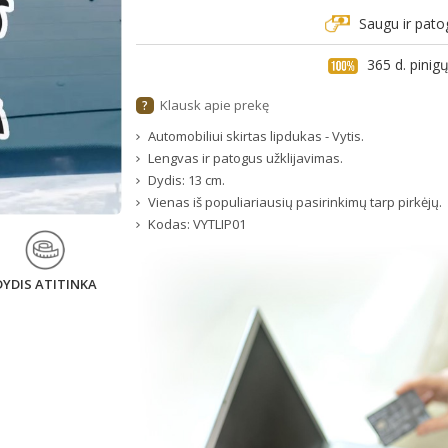
Saugu ir pato
365 d. pini
Klausk apie prekę
?
Automobiliui skirtas lipdukas - Vytis.
Lengvas ir patogus užklijavimas.
Dydis: 13 cm.
Vienas iš populiariausių pasirinkimų tarp pirkėjų.
Kodas:
VYTLIP01
DYDIS ATITINKA