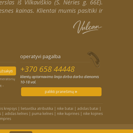
slas iš Vilkaviškio (S. Nėries g. 66E).
snes kainas. Klientai mumis pasitiki ir
operatyvi pagalba
+370 658 44448
užsakyti
klientų aptarnavimo linija dirba darbo dienomis
umeratorių
10-18 val.
t -
palikti pranešimą
is krepsys
|
lietuviška atributika
|
nike batai
|
adidas batai
|
s
|
adidas kelnes
|
puma kelnes
|
nike kuprines
|
nike kojines
ampres