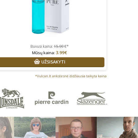
Buvusi kaina:
15.99
€*
3.99€
Mūsų kaina:
UŽSISAKYTI
*Vulcan.lt ankstesnė didžiausia taikyta kaina