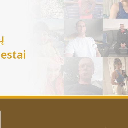
ų
iestai