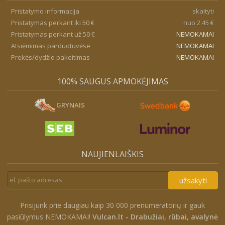
Pristatymo informacija
skaityti
Pristatymas perkant iki 50 €
nuo 2.45 €
Pristatymas perkant už 50 €
NEMOKAMAI
Atsiėmimas parduotuvėse
NEMOKAMAI
Prekės/dydžio pakeitimas
NEMOKAMAI
100% SAUGUS APMOKĖJIMAS
GRYNAIS
NAUJIENLAIŠKIS
užsakyti
Prisijunk prie daugiau kaip 30 000 prenumeratorių ir gauk
pasiūlymus NEMOKAMAI!
Vulcan.lt - Drabužiai, rūbai, avalynė