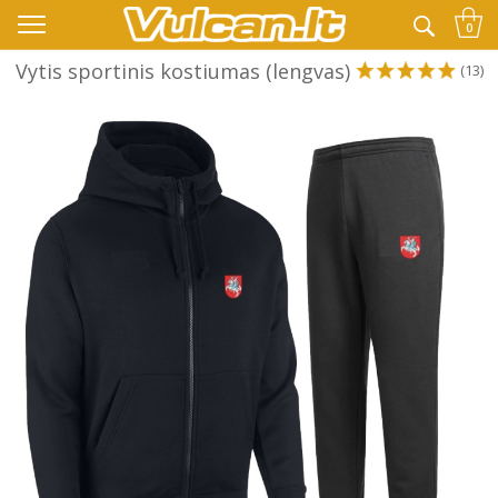
👉 -10% KODAS VISKAM PAPILDOMAI:
VASARA
0
Vytis sportinis kostiumas (lengvas)
(13)