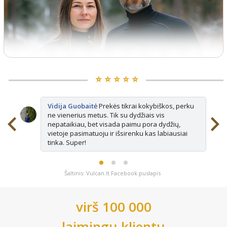
⭐️ ⭐️ ⭐️ ⭐️ ⭐️
Vidija Guobaitė
Prekės tikrai kokybiškos, perku
ne vienerius metus. Tik su dydžiais vis
nepataikiau, bet visada paimu pora dydžių,
vietoje pasimatuoju ir išsirenku kas labiausiai
tinka. Super!
Šaltinis: Vulcan.lt Facebook puslapis
virš 100 000
laimingų klientų