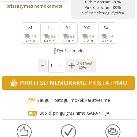
Pirk 2: antram
-20%
pristatymas nemokamas!
Pirk 3: trečiam
-30%
Galimi ir skirtingi dydžiai
M
L
XL
XXL
3XL
0 €
0 €
0 €
0 €
0 €
1-3 d. d.
1-3 d. d.
1-3 d. d.
1-3 d. d.
1-3 d. d.
Dydžių lentelė
ANTRAM
-20%
PIRKTI SU NEMOKAMU PRISTATYMU
Saugu ir patogu: mokėk kai atvešime
365 d. pinigų grąžinimo GARANTIJA