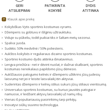
GERI
PATIKRINTA
DYDIS
ATSILIEPIMAI
KOKYBĖ
ATITINKA
Klausk apie prekę
?
Kokybiškas Vytis sportinis kostiumas vyrams.
Džemperis su gobtuvu ir išilginiu užtrauktuku.
Viduje su pūkeliu, todėl puikiai tiks ir šaltam metų sezonui.
Spalva: juoda.
Sudėtis: 50% medvilnė / 50% poliesteris.
Aukštos kokybės ir reguliaraus dizaino sportinis kostiumas.
Sportinio kostiumo dydis atitinka išmatavimus.
Lengva priežiūra - net ir dėvint nuolat, ir dažnai skalbiant, sportinis
kostiumas nereikalaus papildomo jūsų dėmesio.
Aukščiausio patogumo kelnės ir džemperis užtikrins jūsų judesių
laisvumą net jei ir leisite laisvalaikį itin aktyviai.
Suderintas džemperio ir kelnių stilius sukurs jūsų stiliaus vientisumą.
Universalus sportinis kostiumas, su kuriuo jausitės patogiai ir
namuose, ir leidžiant aktyvų laisvalaikį už namų ribų.
Vienas iš populiariausių pasirinkimų tarp pirkėjų.
Inovatyvi siūlių siuvimo technologija.