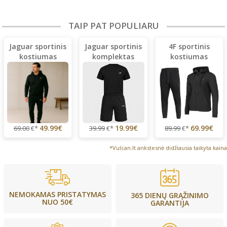
TAIP PAT POPULIARU
Jaguar sportinis
Jaguar sportinis
4F sportinis
kostiumas
komplektas
kostiumas
(lengvas)
49.99€
19.99€
69.99€
69.00
€*
39.99
€*
89.99
€*
*Vulcan.lt ankstesnė didžiausia taikyta kaina
NEMOKAMAS PRISTATYMAS
365 DIENŲ GRĄŽINIMO
NUO 50€
GARANTIJA