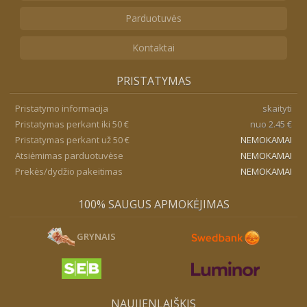
Parduotuvės
Kontaktai
PRISTATYMAS
Pristatymo informacija
skaityti
Pristatymas perkant iki 50 €
nuo 2.45 €
Pristatymas perkant už 50 €
NEMOKAMAI
Atsiėmimas parduotuvėse
NEMOKAMAI
Prekės/dydžio pakeitimas
NEMOKAMAI
100% SAUGUS APMOKĖJIMAS
GRYNAIS
NAUJIENLAIŠKIS