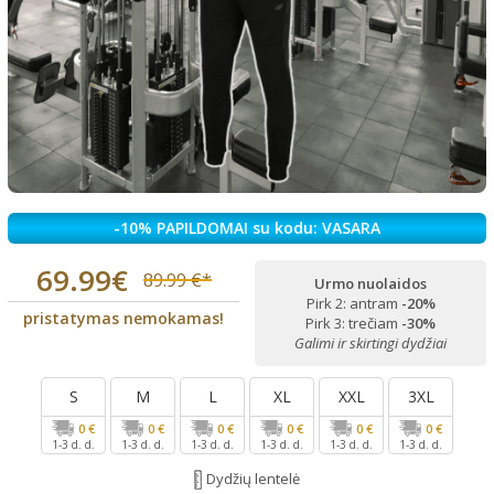
-10% PAPILDOMAI su kodu: VASARA
69.99€
89.99 €*
Urmo nuolaidos
Pirk 2: antram
-20%
pristatymas nemokamas!
Pirk 3: trečiam
-30%
Galimi ir skirtingi dydžiai
S
M
L
XL
XXL
3XL
0 €
0 €
0 €
0 €
0 €
0 €
1-3 d. d.
1-3 d. d.
1-3 d. d.
1-3 d. d.
1-3 d. d.
1-3 d. d.
Dydžių lentelė