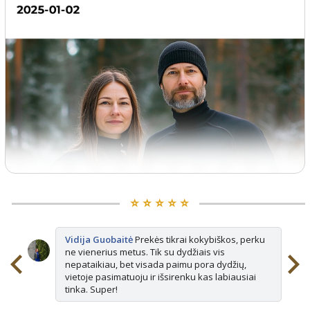
⭐️ ⭐️ ⭐️ ⭐️ ⭐️
Vidija Guobaitė
Prekės tikrai kokybiškos, perku
ne vienerius metus. Tik su dydžiais vis
nepataikiau, bet visada paimu pora dydžių,
vietoje pasimatuoju ir išsirenku kas labiausiai
tinka. Super!