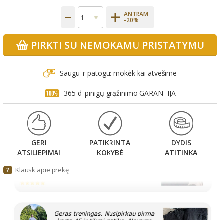
ANTRAM
-20%
PIRKTI SU NEMOKAMU PRISTATYMU
Saugu ir patogu: mokėk kai atvešime
365 d. pinigų grąžinimo GARANTIJA
GERI
PATIKRINTA
DYDIS
ATSILIEPIMAI
KOKYBĖ
ATITINKA
Klausk apie prekę
?