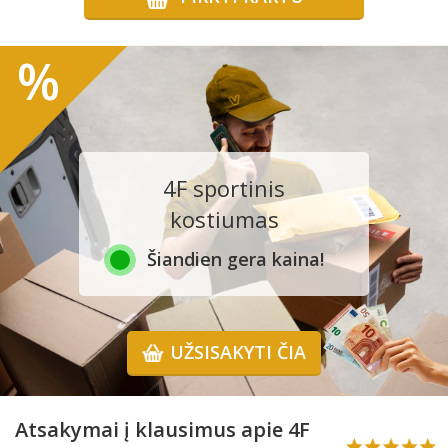
%
4F sportinis
kostiumas
Šiandien gera kaina!
UŽSISAKYTI ČIA
Atsakymai į klausimus apie 4F