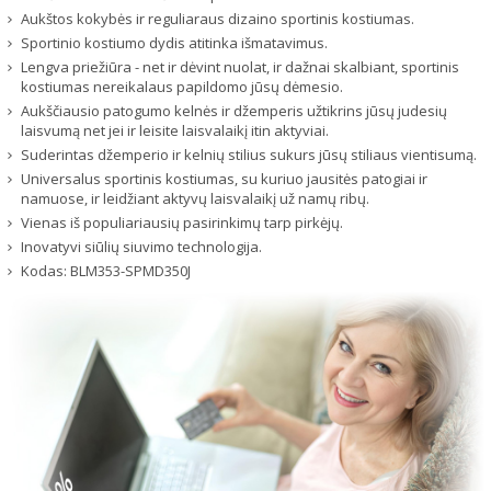
Aukštos kokybės ir reguliaraus dizaino sportinis kostiumas.
Sportinio kostiumo dydis atitinka išmatavimus.
Lengva priežiūra - net ir dėvint nuolat, ir dažnai skalbiant, sportinis
kostiumas nereikalaus papildomo jūsų dėmesio.
Aukščiausio patogumo kelnės ir džemperis užtikrins jūsų judesių
laisvumą net jei ir leisite laisvalaikį itin aktyviai.
Suderintas džemperio ir kelnių stilius sukurs jūsų stiliaus vientisumą.
Universalus sportinis kostiumas, su kuriuo jausitės patogiai ir
namuose, ir leidžiant aktyvų laisvalaikį už namų ribų.
Vienas iš populiariausių pasirinkimų tarp pirkėjų.
Inovatyvi siūlių siuvimo technologija.
Kodas:
BLM353-SPMD350J