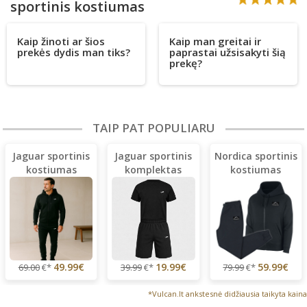
sportinis kostiumas
Kaip žinoti ar šios
Kaip man greitai ir
prekės dydis man tiks?
paprastai užsisakyti šią
prekę?
TAIP PAT POPULIARU
Jaguar sportinis
Jaguar sportinis
Nordica sportinis
kostiumas
komplektas
kostiumas
(lengvas)
(lengvas)
49.99€
19.99€
59.99€
69.00
€*
39.99
€*
79.99
€*
*Vulcan.lt ankstesnė didžiausia taikyta kaina