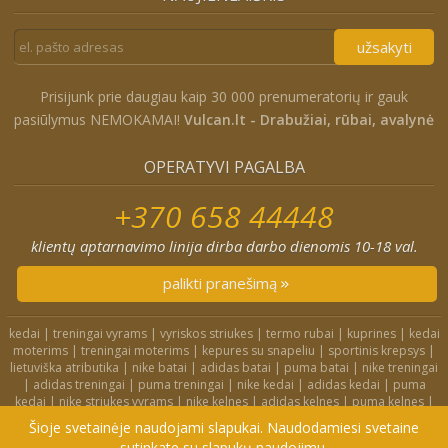
užsakyti
Prisijunk prie daugiau kaip 30 000 prenumeratorių ir gauk
pasiūlymus NEMOKAMAI!
Vulcan.lt - Drabužiai, rūbai, avalynė
OPERATYVI PAGALBA
+370 658 44448
klientų aptarnavimo linija dirba darbo dienomis 10-18 val.
palikti pranešimą
kedai
|
treningai vyrams
|
vyriskos striukes
|
termo rubai
|
kuprines
|
kedai
moterims
|
treningai moterims
|
kepures su snapeliu
|
sportinis krepsys
|
lietuviška atributika
|
nike batai
|
adidas batai
|
puma batai
|
nike treningai
|
adidas treningai
|
puma treningai
|
nike kedai
|
adidas kedai
|
puma
kedai
|
nike striukes vyrams
|
nike kelnes
|
adidas kelnes
|
puma kelnes
|
nike kuprines
|
nike kojines
|
nike treningai moterims
|
nike slepetes
|
Šioje svetainėje naudojami slapukai. Naudodamiesi svetaine
adidas striukes
|
nike dzemperiai
|
nike tampres
sutinkate su slapukų naudojimu.