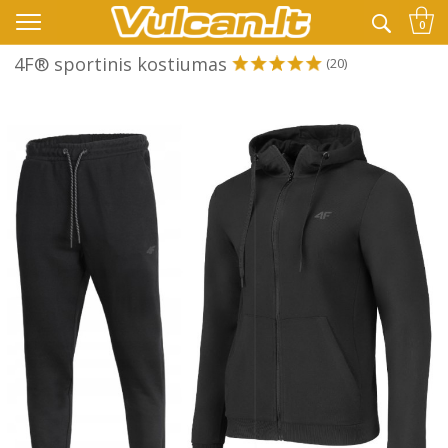
👉 -10% KODAS VISKAM PAPILDOMAI:
VASARA
0
4F® sportinis kostiumas
(20)