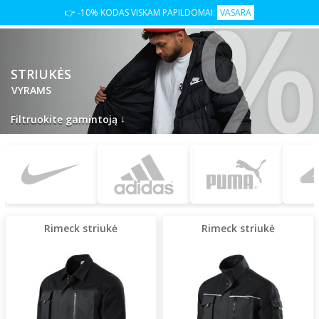
👉 -10% KODAS VISKAM PAPILDOMAI:
VASARA
STRIUKĖS
VYRAMS
↓
Filtruokite gamintoją
Rimeck striukė
Rimeck striukė