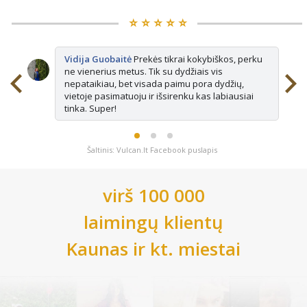
⭐️ ⭐️ ⭐️ ⭐️ ⭐️
Vidija Guobaitė
Prekės tikrai kokybiškos, perku
ne vienerius metus. Tik su dydžiais vis
nepataikiau, bet visada paimu pora dydžių,
vietoje pasimatuoju ir išsirenku kas labiausiai
tinka. Super!
Šaltinis: Vulcan.lt Facebook puslapis
virš 100 000
laimingų klientų
Kaunas
ir kt. miestai