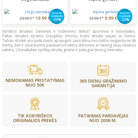
Vasaros
Vasaros
nuolaida
nuolaida
19.99 €
9.99 €
29.99
€*
12.99
€*
-33%
-23%
Vyriškos striukės: žieminės ir rudeninės. Stilius? sportinės ir laisvalaikio.
Paltai, striukės vyrams. Daugeliui žmonių žodis striukė siejasi su žiema.
Tačiau striukė yra puiki išeitis apsaugoti savo kūną nuo šalčio negandų ne tik
žiemą, bet ir vėsesnėmis pavasario/rudens dienomis ar tiesiog vėsų vasaros
vakarą. Užsisakykite vyrišką striukę greitai ir patogiai tiesiog internetu.
NEMOKAMAS PRISTATYMAS
365 DIENŲ GRĄŽINIMO
NUO 50€
GARANTIJA
PATIKIMAS PARDAVĖJAS
TIK KOKYBIŠKOS
NUO 2006 M.
ORIGINALIOS PREKĖS