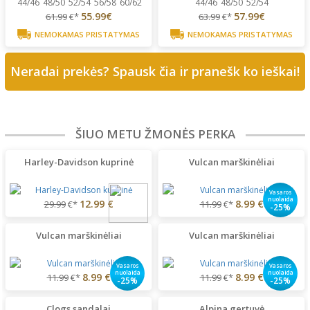
44/46
48/50
52/54
56/58
60/62
44/46
48/50
52/54
55.99€
57.99€
61.99
€*
63.99
€*
NEMOKAMAS PRISTATYMAS
NEMOKAMAS PRISTATYMAS
Neradai prekės? Spausk čia ir pranešk ko ieškai!
ŠIUO METU ŽMONĖS PERKA
Harley-Davidson kuprinė
Vulcan marškinėliai
Vasaros
nuolaida
12.99 €
8.99 €
29.99
€*
11.99
€*
-25%
Vulcan marškinėliai
Vulcan marškinėliai
Vasaros
Vasaros
nuolaida
nuolaida
8.99 €
8.99 €
11.99
€*
11.99
€*
-25%
-25%
Clogs sandalai
Alpina gertuvė