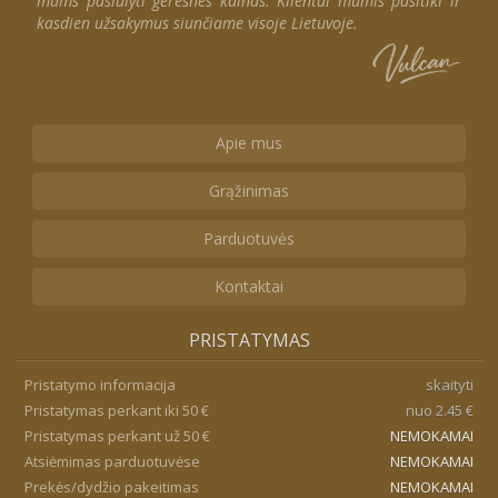
mums pasiūlyti geresnes kainas. Klientai mumis pasitiki ir
kasdien užsakymus siunčiame visoje Lietuvoje.
Apie mus
Grąžinimas
Parduotuvės
Kontaktai
PRISTATYMAS
Pristatymo informacija
skaityti
Pristatymas perkant iki 50 €
nuo 2.45 €
Pristatymas perkant už 50 €
NEMOKAMAI
Atsiėmimas parduotuvėse
NEMOKAMAI
Prekės/dydžio pakeitimas
NEMOKAMAI