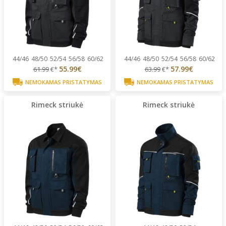
44/46
48/50
52/54
56/58
60/62
44/46
48/50
52/54
56/58
60/62
55.99€
57.99€
61.99
€*
63.99
€*
NEMOKAMAS PRISTATYMAS
NEMOKAMAS PRISTATYMAS
Rimeck striukė
Rimeck striukė