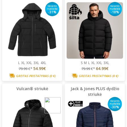
Vasaros
Vasaros
nuolaida
nuolaida
-31%
-18%
L
XL
XXL
3XL
4XL
S
M
L
XL
XXL
3XL
54.99€
64.99€
79.99
€*
79.99
€*
GREITAS PRISTATYMAS
(0 €)
GREITAS PRISTATYMAS
(0 €)
Vulcan® striukė
Jack & Jones PLUS dydžio
striukė
Vasaros
nuolaida
-30%