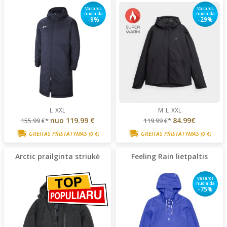
Vasaros
Vasaros
nuolaida
nuolaida
-9%
-29%
L
XXL
M
L
XXL
nuo
119.99 €
84.99€
155.99
€*
119.99
€*
GREITAS PRISTATYMAS
(0 €)
GREITAS PRISTATYMAS
(0 €)
Arctic prailginta striukė
Feeling Rain lietpaltis
Vasaros
nuolaida
-75%