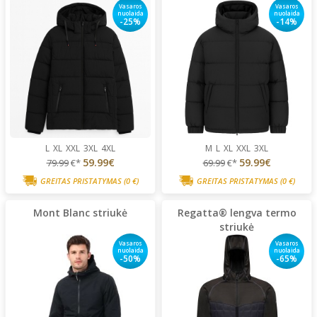
Vasaros
Vasaros
nuolaida
nuolaida
-25%
-14%
L
XL
XXL
3XL
4XL
M
L
XL
XXL
3XL
59.99€
59.99€
79.99
€*
69.99
€*
GREITAS PRISTATYMAS
(0 €)
GREITAS PRISTATYMAS
(0 €)
Mont Blanc striukė
Regatta® lengva termo
striukė
Vasaros
Vasaros
nuolaida
nuolaida
-50%
-65%