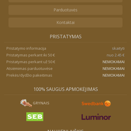
Parduotuvės
Kontaktai
PRISTATYMAS
Pristatymo informacija
skaityti
Pristatymas perkant iki 50 €
nuo 2.45 €
Pristatymas perkant už 50 €
NEMOKAMAI
Atsiėmimas parduotuvėse
NEMOKAMAI
Prekės/dydžio pakeitimas
NEMOKAMAI
100% SAUGUS APMOKĖJIMAS
GRYNAIS