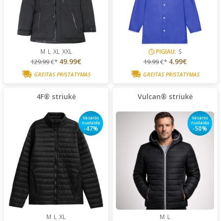
M
L
XL
XXL
PIGIAU:
S
49.99€
4.99€
129.99
€*
19.99
€*
GREITAS PRISTATYMAS
GREITAS PRISTATYMAS
4F® striukė
Vulcan® striukė
Vasaros
Vasaros
nuolaida
nuolaida
-47%
-50%
M
L
XL
M
L