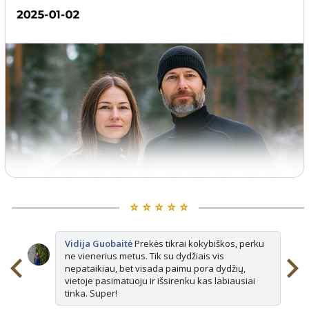
⭐️ ⭐️ ⭐️ ⭐️ ⭐️
Vidija Guobaitė
Prekės tikrai kokybiškos, perku
ne vienerius metus. Tik su dydžiais vis
nepataikiau, bet visada paimu pora dydžių,
vietoje pasimatuoju ir išsirenku kas labiausiai
tinka. Super!