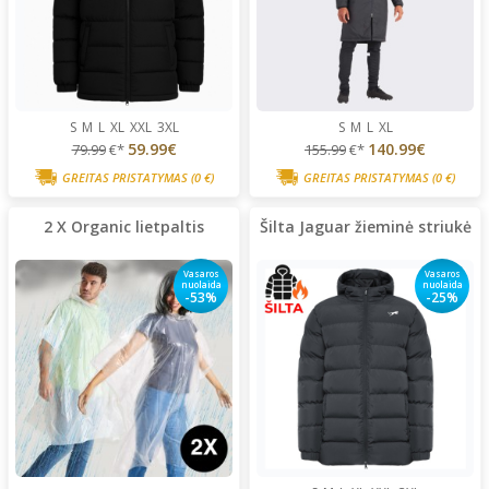
S
M
L
XL
XXL
3XL
S
M
L
XL
59.99€
140.99€
79.99
€*
155.99
€*
GREITAS PRISTATYMAS
(0 €)
GREITAS PRISTATYMAS
(0 €)
2 X Organic lietpaltis
Šilta Jaguar žieminė striukė
Vasaros
Vasaros
nuolaida
nuolaida
-53%
-25%