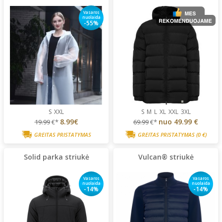
Vasaros
nuolaida
-55%
S
XXL
S
M
L
XL
XXL
3XL
8.99€
nuo
49.99 €
19.99
€*
69.99
€*
GREITAS PRISTATYMAS
GREITAS PRISTATYMAS
(0 €)
Solid parka striukė
Vulcan® striukė
Vasaros
Vasaros
nuolaida
nuolaida
-14%
-14%