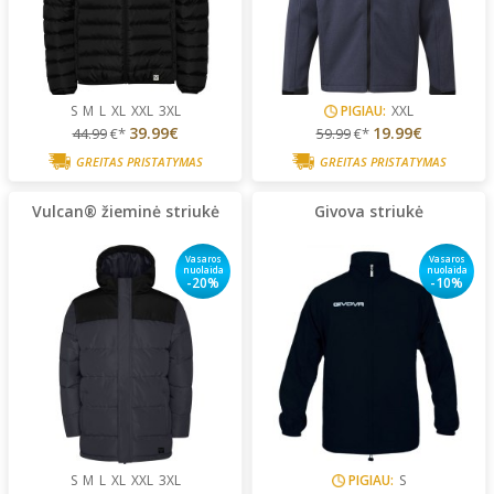
S
M
L
XL
XXL
3XL
PIGIAU:
XXL
39.99€
19.99€
44.99
€*
59.99
€*
GREITAS PRISTATYMAS
GREITAS PRISTATYMAS
Vulcan® žieminė striukė
Givova striukė
Vasaros
Vasaros
nuolaida
nuolaida
-20%
-10%
S
M
L
XL
XXL
3XL
PIGIAU:
S