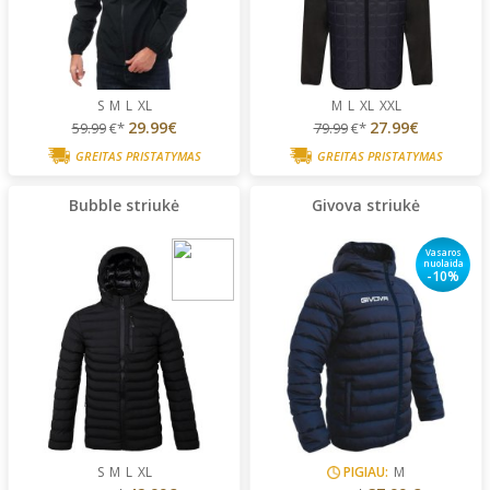
S
M
L
XL
M
L
XL
XXL
29.99€
27.99€
59.99
€*
79.99
€*
GREITAS PRISTATYMAS
GREITAS PRISTATYMAS
Bubble striukė
Givova striukė
Vasaros
nuolaida
-10%
S
M
L
XL
PIGIAU:
M