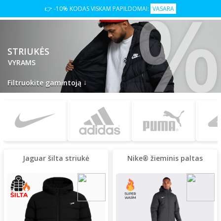
👉 -10% KODAS VISKAM PAPILDOMAI:
VASARA
STRIUKĖS
VYRAMS
↓
Filtruokite gamintoją
Jaguar šilta striukė
Nike® žieminis paltas