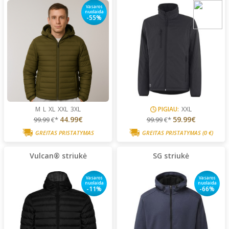
Vasaros
nuolaida
-55%
M
L
XL
XXL
3XL
PIGIAU:
XXL
44.99€
59.99€
99.99
€*
99.99
€*
GREITAS PRISTATYMAS
GREITAS PRISTATYMAS
(0 €)
Vulcan® striukė
SG striukė
Vasaros
Vasaros
nuolaida
nuolaida
-11%
-66%