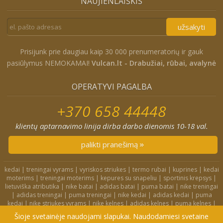
NAUJIENLAIŠKIS
užsakyti
Prisijunk prie daugiau kaip 30 000 prenumeratorių ir gauk
pasiūlymus NEMOKAMAI!
Vulcan.lt - Drabužiai, rūbai, avalynė
OPERATYVI PAGALBA
+370 658 44448
klientų aptarnavimo linija dirba darbo dienomis 10-18 val.
palikti pranešimą
kedai
|
treningai vyrams
|
vyriskos striukes
|
termo rubai
|
kuprines
|
kedai
moterims
|
treningai moterims
|
kepures su snapeliu
|
sportinis krepsys
|
lietuviška atributika
|
nike batai
|
adidas batai
|
puma batai
|
nike treningai
|
adidas treningai
|
puma treningai
|
nike kedai
|
adidas kedai
|
puma
kedai
|
nike striukes vyrams
|
nike kelnes
|
adidas kelnes
|
puma kelnes
|
nike kuprines
|
nike kojines
|
nike treningai moterims
|
nike slepetes
|
Šioje svetainėje naudojami slapukai. Naudodamiesi svetaine
adidas striukes
|
nike dzemperiai
|
nike tampres