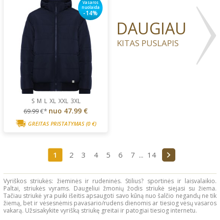
Vasaros
nuolaida
-14%
DAUGIAU
KITAS PUSLAPIS
S
M
L
XL
XXL
3XL
nuo
47.99 €
69.99
€*
GREITAS PRISTATYMAS
(0 €)
1
2
3
4
5
6
7
...
14
Vyriškos striukės: žieminės ir rudeninės. Stilius? sportinės ir laisvalaikio.
Paltai, striukės vyrams. Daugeliui žmonių žodis striukė siejasi su žiema.
Tačiau striukė yra puiki išeitis apsaugoti savo kūną nuo šalčio negandų ne tik
žiemą, bet ir vėsesnėmis pavasario/rudens dienomis ar tiesiog vėsų vasaros
vakarą. Užsisakykite vyrišką striukę greitai ir patogiai tiesiog internetu.