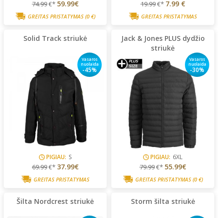
59.99€
7.99 €
74.99
€*
19.99
€*
GREITAS PRISTATYMAS
(0 €)
GREITAS PRISTATYMAS
Solid Track striukė
Jack & Jones PLUS dydžio
striukė
Vasaros
Vasaros
nuolaida
nuolaida
-45%
-30%
PIGIAU:
S
PIGIAU:
6XL
37.99€
55.99€
69.99
€*
79.99
€*
GREITAS PRISTATYMAS
GREITAS PRISTATYMAS
(0 €)
Šilta Nordcrest striukė
Storm šilta striukė