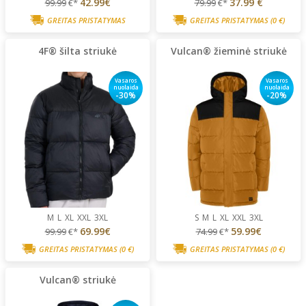
42.99€
37.99 €
99.99
€*
79.99
€*
GREITAS PRISTATYMAS
GREITAS PRISTATYMAS
(0 €)
4F® šilta striukė
Vulcan® žieminė striukė
Vasaros
Vasaros
nuolaida
nuolaida
-30%
-20%
M
L
XL
XXL
3XL
S
M
L
XL
XXL
3XL
69.99€
59.99€
99.99
€*
74.99
€*
GREITAS PRISTATYMAS
(0 €)
GREITAS PRISTATYMAS
(0 €)
Vulcan® striukė