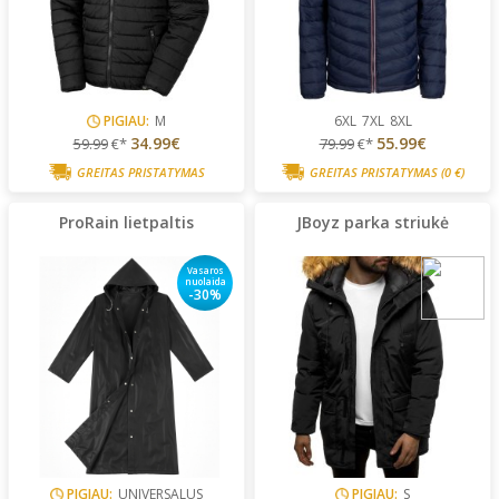
PIGIAU:
M
6XL
7XL
8XL
34.99€
55.99€
59.99
€*
79.99
€*
GREITAS PRISTATYMAS
GREITAS PRISTATYMAS
(0 €)
ProRain lietpaltis
JBoyz parka striukė
Vasaros
nuolaida
-30%
PIGIAU:
UNIVERSALUS
PIGIAU:
S