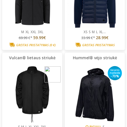
M
XL
XXL
3XL
XS
S
M
L
XL
...
59.99€
28.99€
69.99
€*
33.99
€*
GREITAS PRISTATYMAS
(0 €)
GREITAS PRISTATYMAS
Vulcan® lietaus striukė
Hummel® vėjo striukė
Vasaros
nuolaida
-70%
S
M
L
XL
XXL
3XL
PIGIAU:
S