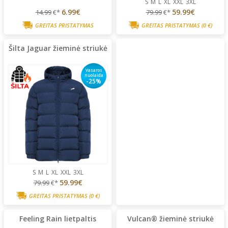
S
M
L
XL
XXL
3XL
6.99€
59.99€
14.99
€*
79.99
€*
GREITAS PRISTATYMAS
GREITAS PRISTATYMAS
(0 €)
Šilta Jaguar žieminė striukė
Vasaros
nuolaida
-25%
S
M
L
XL
XXL
3XL
59.99€
79.99
€*
GREITAS PRISTATYMAS
(0 €)
Feeling Rain lietpaltis
Vulcan® žieminė striukė