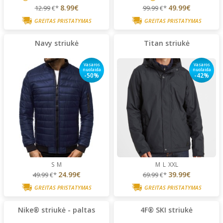
8.99€
49.99€
12.99
€*
99.99
€*
GREITAS PRISTATYMAS
GREITAS PRISTATYMAS
Navy striukė
Titan striukė
Vasaros
Vasaros
nuolaida
nuolaida
-50%
-42%
S
M
M
L
XXL
24.99€
39.99€
49.99
€*
69.99
€*
GREITAS PRISTATYMAS
GREITAS PRISTATYMAS
Nike® striukė - paltas
4F® SKI striukė