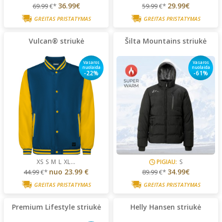
36.99€
29.99€
69.99
€*
59.99
€*
GREITAS PRISTATYMAS
GREITAS PRISTATYMAS
Vulcan® striukė
Šilta Mountains striukė
Vasaros
Vasaros
nuolaida
nuolaida
-22%
-61%
XS
S
M
L
XL
...
PIGIAU:
S
nuo
23.99 €
34.99€
44.99
€*
89.99
€*
GREITAS PRISTATYMAS
GREITAS PRISTATYMAS
Premium Lifestyle striukė
Helly Hansen striukė