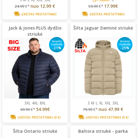
nuo
12.99 €
17.99€
24.99
€*
59.99
€*
GREITAS PRISTATYMAS
GREITAS PRISTATYMAS
Jack & Jones PLUS dydžio
Šilta Jaguar žieminė striukė
striukė
Vasaros
Vasaros
nuolaida
nuolaida
-21%
-25%
3XL
4XL
8XL
S
M
L
XL
XXL
3XL
54.99€
nuo
47.99 €
69.99
€*
79.99
€*
GREITAS PRISTATYMAS
(0 €)
GREITAS PRISTATYMAS
(0 €)
Šilta Ontario striukė
Baltora striukė - parka