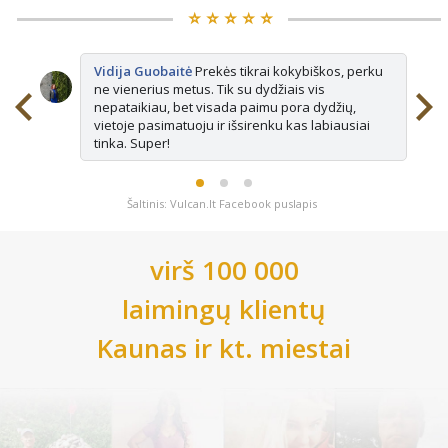
⭐️ ⭐️ ⭐️ ⭐️ ⭐️
Vidija Guobaitė
Prekės tikrai kokybiškos, perku
ne vienerius metus. Tik su dydžiais vis
nepataikiau, bet visada paimu pora dydžių,
vietoje pasimatuoju ir išsirenku kas labiausiai
tinka. Super!
Šaltinis: Vulcan.lt Facebook puslapis
virš 100 000
laimingų klientų
Kaunas
ir kt. miestai