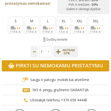
Pirk 2: antram
-20%
pristatymas nemokamas!
Pirk 3: trečiam
-30%
Galimi ir skirtingi dydžiai
S
M
L
XL
XXL
3XL
0 €
0 €
0 €
0 €
0 €
0 €
7-14 d. d.
7-14 d. d.
7-14 d. d.
1-3 d. d.
7-14 d. d.
7-14 d. d.
Dydžių lentelė
ANTRAM
-20%
PIRKTI SU NEMOKAMU PRISTATYMU
Saugu ir patogu: mokėk kai atvešime
365 d. pinigų grąžinimo GARANTIJA
Užsisakyk telefonu +370 658 44448