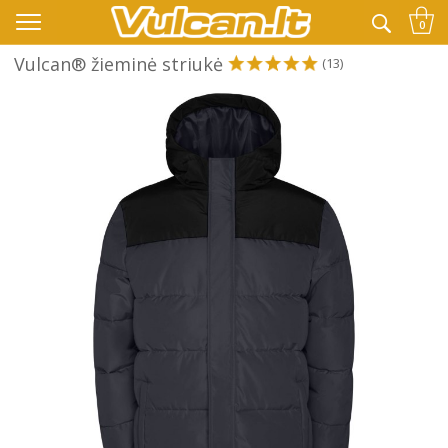
👉 -10% KODAS VISKAM PAPILDOMAI:
VASARA
0
Vulcan® žieminė striukė
(13)