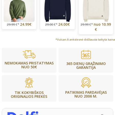
24.99€
24.00€
nuo
10.99
29.99
€*
29.00
€*
29.99
€*
€
*Vulcan.lt ankstesnė didžiausia taikyta kaina
NEMOKAMAS PRISTATYMAS
365 DIENŲ GRĄŽINIMO
NUO 50€
GARANTIJA
PATIKIMAS PARDAVĖJAS
TIK KOKYBIŠKOS
NUO 2006 M.
ORIGINALIOS PREKĖS