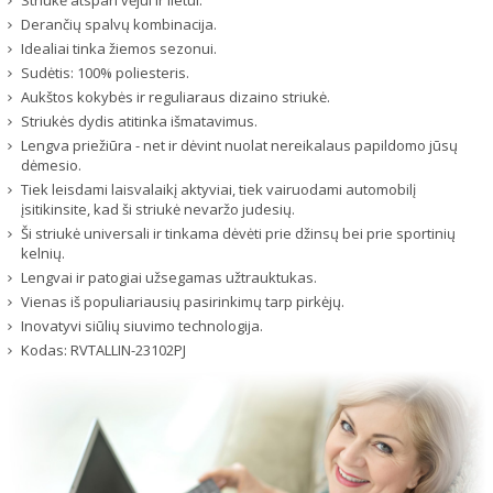
Derančių spalvų kombinacija.
Idealiai tinka žiemos sezonui.
Sudėtis: 100% poliesteris.
Aukštos kokybės ir reguliaraus dizaino striukė.
Striukės dydis atitinka išmatavimus.
Lengva priežiūra - net ir dėvint nuolat nereikalaus papildomo jūsų
dėmesio.
Tiek leisdami laisvalaikį aktyviai, tiek vairuodami automobilį
įsitikinsite, kad ši striukė nevaržo judesių.
Ši striukė universali ir tinkama dėvėti prie džinsų bei prie sportinių
kelnių.
Lengvai ir patogiai užsegamas užtrauktukas.
Vienas iš populiariausių pasirinkimų tarp pirkėjų.
Inovatyvi siūlių siuvimo technologija.
Kodas:
RVTALLIN-23102PJ