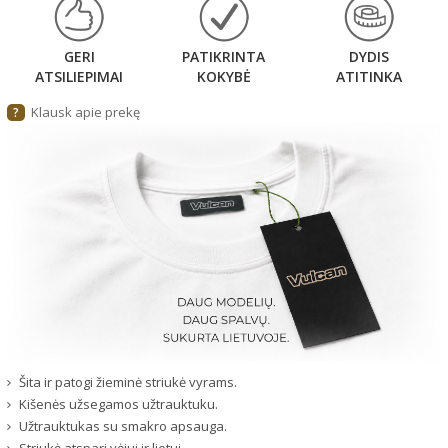
GERI
PATIKRINTA
DYDIS
ATSILIEPIMAI
KOKYBĖ
ATITINKA
Klausk apie prekę
?
Šita ir patogi žieminė striukė vyrams.
Kišenės užsegamos užtrauktuku.
Užtrauktukas su smakro apsauga.
Striukė atspari vėjui ir lietui.