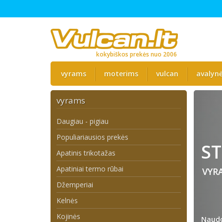
kokybiškos prekės nuo 2006
vyrams
moterims
vulcan
avalyn
vyrams
Daugiau - pigiau
Populiariausios prekės
ST
Apatinis trikotažas
Apatiniai termo rūbai
VYR
Džemperiai
Kelnės
Kojinės
Naudo