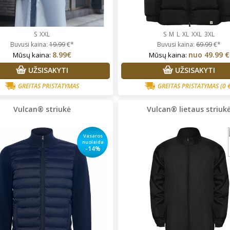
S
XXL
S
M
L
XL
XXL
3XL
Buvusi kaina:
19.99
€*
Buvusi kaina:
69.99
€*
8.99€
nuo
49.99 €
Mūsų kaina:
Mūsų kaina:
UŽSISAKYTI
UŽSISAKYTI
GREITAS PRISTATYMAS
GREITAS PRISTATYMAS
(0 
Vulcan® striukė
Vulcan® lietaus striuk
Vasaros
nuolaida
-14%