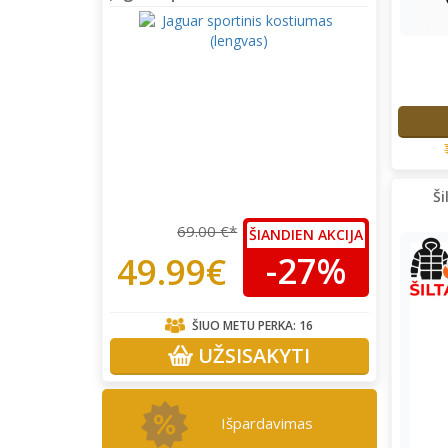
Ši
69.00 €*
ŠIANDIEN AKCIJA
-27%
49.99€
ŠIUO METU PERKA:
16
UŽSISAKYTI
Išpardavimas