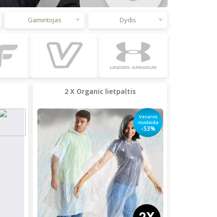
Gamintojas
Dydis
2 X Organic lietpaltis
Vasaros
nuolaida
-53%