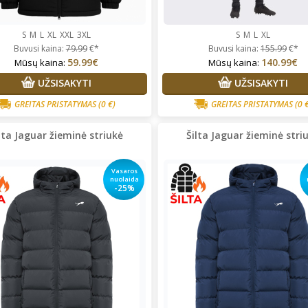
S
M
L
XL
XXL
3XL
S
M
L
XL
Buvusi kaina:
79.99
€*
Buvusi kaina:
155.99
€*
59.99€
140.99€
Mūsų kaina:
Mūsų kaina:
UŽSISAKYTI
UŽSISAKYTI
GREITAS PRISTATYMAS
(0 €)
GREITAS PRISTATYMAS
(0 
lta Jaguar žieminė striukė
Šilta Jaguar žieminė stri
Vasaros
nuolaida
-25%