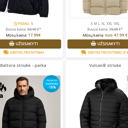
PIGIAU:
S
S
M
L
XL
XXL
3XL
Buvusi kaina:
59.99
€*
Buvusi kaina:
79.99
€*
17.99€
nuo
47.99 €
Mūsų kaina:
Mūsų kaina:
UŽSISAKYTI
UŽSISAKYTI
GREITAS PRISTATYMAS
GREITAS PRISTATYMAS
(0 
Baltora striukė - parka
Vulcan® striukė
Vasaros
nuolaida
-18%