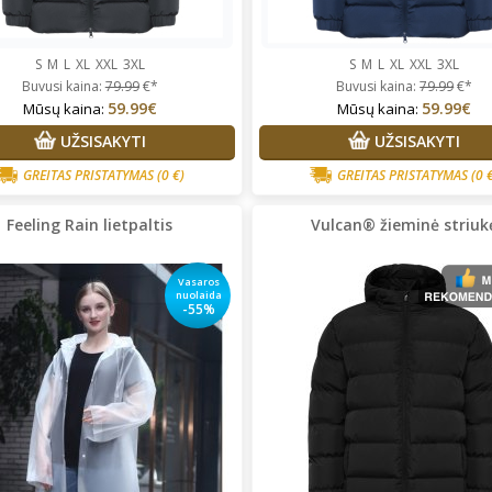
S
M
L
XL
XXL
3XL
S
M
L
XL
XXL
3XL
Buvusi kaina:
79.99
€*
Buvusi kaina:
79.99
€*
59.99€
59.99€
Mūsų kaina:
Mūsų kaina:
UŽSISAKYTI
UŽSISAKYTI
GREITAS PRISTATYMAS
(0 €)
GREITAS PRISTATYMAS
(0 
Feeling Rain lietpaltis
Vulcan® žieminė striuk
Vasaros
nuolaida
-55%
rgita Starkute Jasinskiene
Vidija Guobaitė
Prekės tikrai
lonus bendravimas,greitas
kokybiškos, perku ne vienerius
tarnavimas ,prekes kokybiskos
metus. Tik su dydžiais vis
nepataikiau, bet visada paimu
pora dydžių, vietoje pasimatuo
ir išsirenku kas labiausiai tinka.
Super!