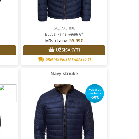
6XL
7XL
8XL
Buvusi kaina:
79.99
€*
55.99€
Mūsų kaina:
UŽSISAKYTI
GREITAS PRISTATYMAS
(0 €)
Navy striukė
Vasaros
nuolaida
-50%