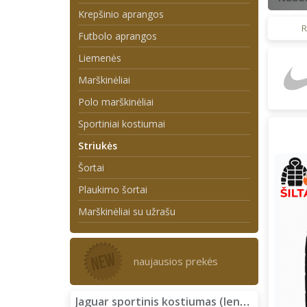
Krepšinio aprangos
R
Futbolo aprangos
Liemenės
Marškinėliai
Polo marškinėliai
Sportiniai kostiumai
Striukės
Šortai
Plaukimo šortai
Marškinėliai su užrašu
naujausios prekės
Jaguar sportinis kostiumas (lengvas)