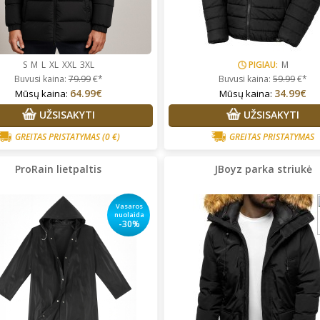
S
M
L
XL
XXL
3XL
PIGIAU:
M
Buvusi kaina:
79.99
€*
Buvusi kaina:
59.99
€*
64.99€
34.99€
Mūsų kaina:
Mūsų kaina:
UŽSISAKYTI
UŽSISAKYTI
GREITAS PRISTATYMAS
(0 €)
GREITAS PRISTATYMAS
ProRain lietpaltis
JBoyz parka striukė
Vasaros
nuolaida
-30%