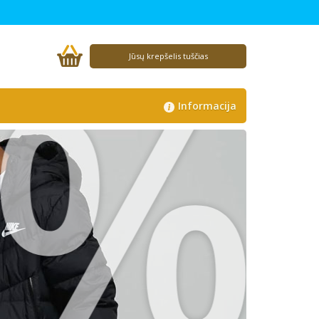
%
Jūsų krepšelis tuščias
Informacija