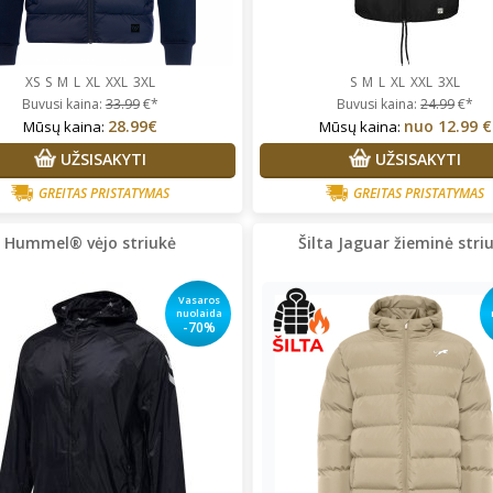
XS
S
M
L
XL
XXL
3XL
S
M
L
XL
XXL
3XL
Buvusi kaina:
33.99
€*
Buvusi kaina:
24.99
€*
28.99€
nuo
12.99 €
Mūsų kaina:
Mūsų kaina:
UŽSISAKYTI
UŽSISAKYTI
GREITAS PRISTATYMAS
GREITAS PRISTATYMAS
Hummel® vėjo striukė
Šilta Jaguar žieminė stri
Vasaros
nuolaida
-70%