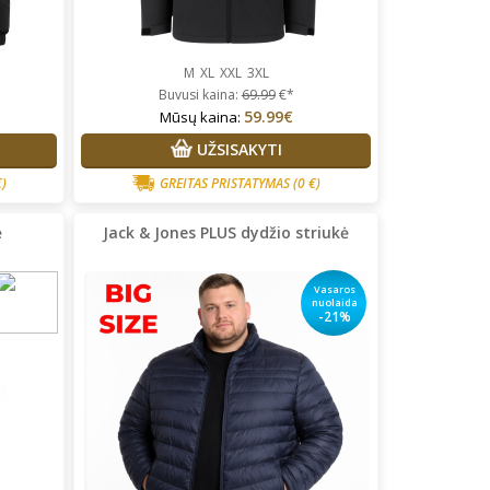
M
XL
XXL
3XL
Buvusi kaina:
69.99
€*
59.99€
Mūsų kaina:
UŽSISAKYTI
€)
GREITAS PRISTATYMAS
(0 €)
ė
Jack & Jones PLUS dydžio striukė
Vasaros
nuolaida
-21%