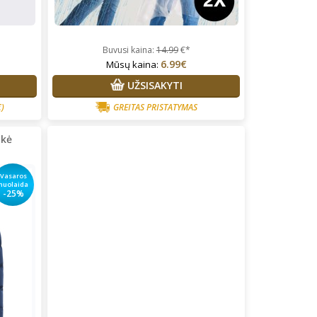
Buvusi kaina:
14.99
€*
6.99€
Mūsų kaina:
UŽSISAKYTI
€)
GREITAS PRISTATYMAS
ukė
Vasaros
nuolaida
-25%