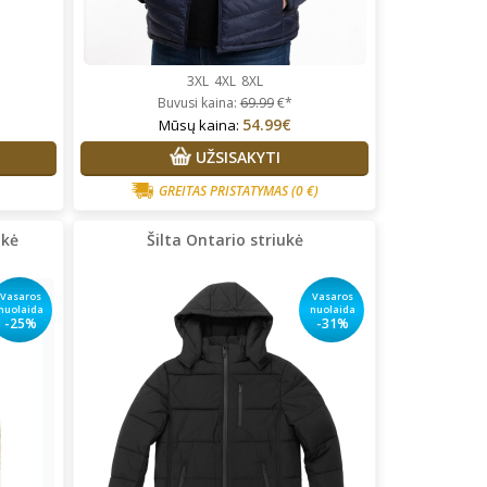
3XL
4XL
8XL
Buvusi kaina:
69.99
€*
54.99€
Mūsų kaina:
UŽSISAKYTI
GREITAS PRISTATYMAS
(0 €)
ukė
Šilta Ontario striukė
Vasaros
Vasaros
nuolaida
nuolaida
-25%
-31%