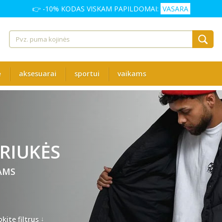
👉 -10% KODAS VISKAM PAPILDOMAI:
VASARA
ė
aksesuarai
sportui
vaikams
RIUKĖS
AMS
↓
kite filtrus