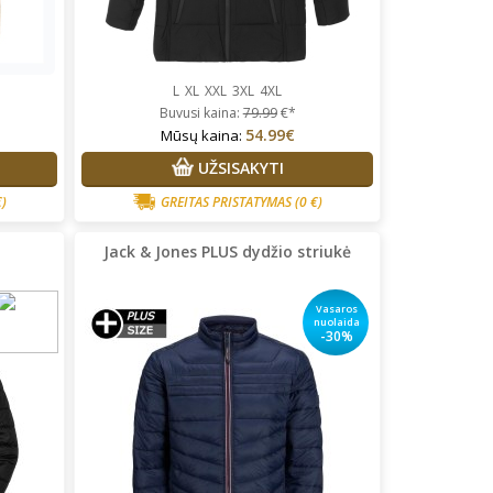
L
XL
XXL
3XL
4XL
Buvusi kaina:
79.99
€*
54.99€
Mūsų kaina:
UŽSISAKYTI
€)
GREITAS PRISTATYMAS
(0 €)
Jack & Jones PLUS dydžio striukė
Vasaros
nuolaida
-30%