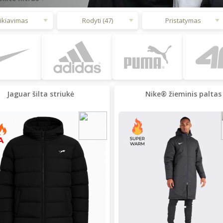
ikiavimas
Rodyti (47)
Pristatymas
Jaguar šilta striukė
Nike® žieminis paltas