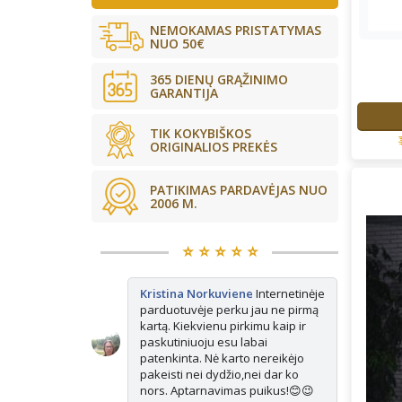
NEMOKAMAS PRISTATYMAS
NUO 50€
365 DIENŲ GRĄŽINIMO
GARANTIJA
TIK KOKYBIŠKOS
ORIGINALIOS PREKĖS
PATIKIMAS PARDAVĖJAS NUO
2006 M.
⭐️ ⭐️ ⭐️ ⭐️ ⭐️
kės tikrai
Kristina Norkuviene
Internetinėje
Ju
ne vienerius
parduotuvėje perku jau ne pirmą
Ma
is vis
kartą. Kiekvienu pirkimu kaip ir
ap
isada paimu
paskutiniuoju esu labai
e pasimatuoju
patenkinta. Nė karto nereikėjo
ausiai tinka.
pakeisti nei dydžio,nei dar ko
nors. Aptarnavimas puikus!😊😉