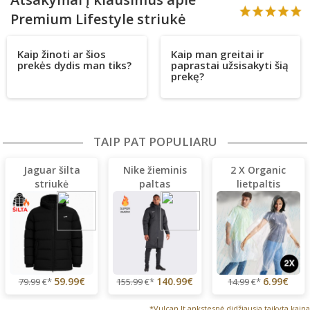
Premium Lifestyle striukė
Kaip žinoti ar šios
Kaip man greitai ir
prekės dydis man tiks?
paprastai užsisakyti šią
prekę?
TAIP PAT POPULIARU
Jaguar šilta
Nike žieminis
2 X Organic
striukė
paltas
lietpaltis
59.99€
140.99€
6.99€
79.99
€*
155.99
€*
14.99
€*
*Vulcan.lt ankstesnė didžiausia taikyta kaina