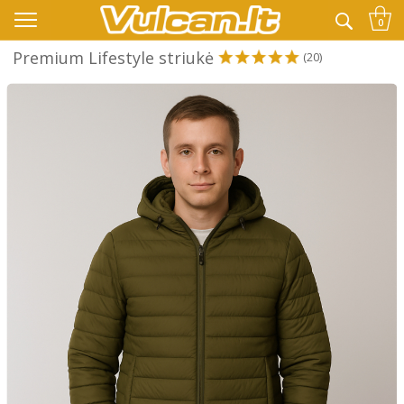
👉 -10% KODAS VISKAM PAPILDOMAI:
VASARA
0
Premium Lifestyle striukė
(20)