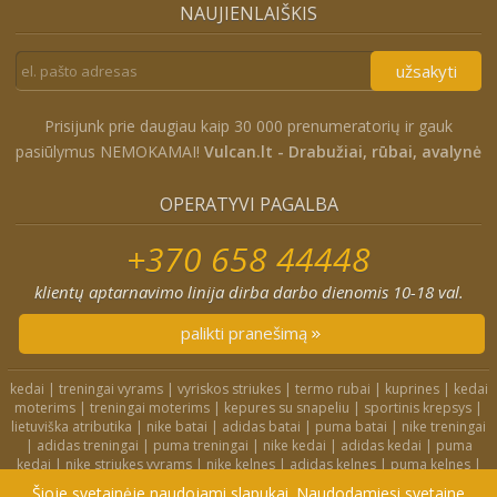
NAUJIENLAIŠKIS
užsakyti
Prisijunk prie daugiau kaip 30 000 prenumeratorių ir gauk
pasiūlymus NEMOKAMAI!
Vulcan.lt - Drabužiai, rūbai, avalynė
OPERATYVI PAGALBA
+370 658 44448
klientų aptarnavimo linija dirba darbo dienomis 10-18 val.
palikti pranešimą
kedai
|
treningai vyrams
|
vyriskos striukes
|
termo rubai
|
kuprines
|
kedai
moterims
|
treningai moterims
|
kepures su snapeliu
|
sportinis krepsys
|
lietuviška atributika
|
nike batai
|
adidas batai
|
puma batai
|
nike treningai
|
adidas treningai
|
puma treningai
|
nike kedai
|
adidas kedai
|
puma
kedai
|
nike striukes vyrams
|
nike kelnes
|
adidas kelnes
|
puma kelnes
|
nike kuprines
|
nike kojines
|
nike treningai moterims
|
nike slepetes
|
Šioje svetainėje naudojami slapukai. Naudodamiesi svetaine