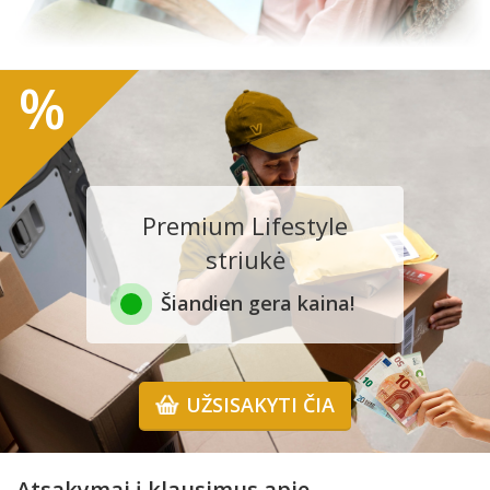
%
Premium Lifestyle
striukė
Šiandien gera kaina!
UŽSISAKYTI ČIA
Atsakymai į klausimus apie