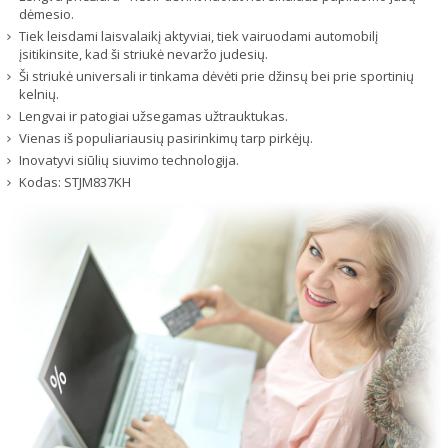
dėmesio.
Tiek leisdami laisvalaikį aktyviai, tiek vairuodami automobilį
įsitikinsite, kad ši striukė nevaržo judesių.
Ši striukė universali ir tinkama dėvėti prie džinsų bei prie sportinių
kelnių.
Lengvai ir patogiai užsegamas užtrauktukas.
Vienas iš populiariausių pasirinkimų tarp pirkėjų.
Inovatyvi siūlių siuvimo technologija.
Kodas:
STJM837KH