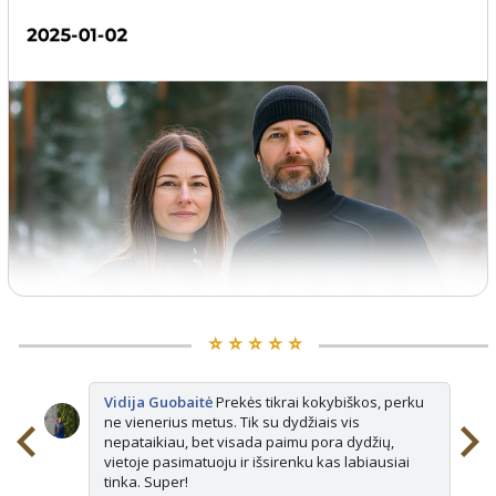
⭐️ ⭐️ ⭐️ ⭐️ ⭐️
Vidija Guobaitė
Prekės tikrai kokybiškos, perku
ne vienerius metus. Tik su dydžiais vis
nepataikiau, bet visada paimu pora dydžių,
vietoje pasimatuoju ir išsirenku kas labiausiai
tinka. Super!