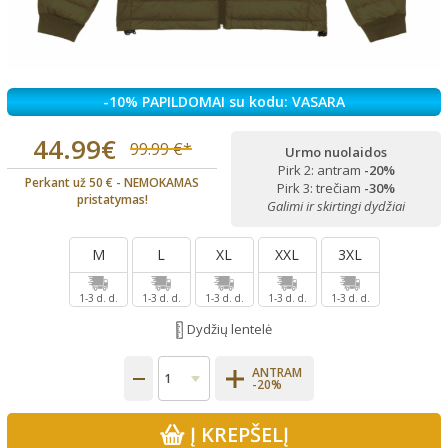
-10% PAPILDOMAI su kodu: VASARA
44.99€
99.99 €*
Urmo nuolaidos
Pirk 2: antram
-20%
Perkant už 50 € - NEMOKAMAS
Pirk 3: trečiam
-30%
pristatymas!
Galimi ir skirtingi dydžiai
M
L
XL
XXL
3XL
1-3 d. d.
1-3 d. d.
1-3 d. d.
1-3 d. d.
1-3 d. d.
Dydžių lentelė
ANTRAM
-20%
Į KREPŠELĮ