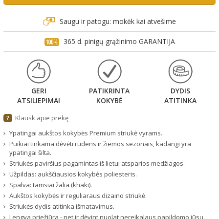
Saugu ir patogu: mokėk kai atvešime
365 d. pinigų grąžinimo GARANTIJA
GERI
PATIKRINTA
DYDIS
ATSILIEPIMAI
KOKYBĖ
ATITINKA
Klausk apie prekę
?
Ypatingai aukštos kokybės Premium striukė vyrams.
Puikiai tinkama dėvėti rudens ir žiemos sezonais, kadangi yra
ypatingai šilta.
Striukės paviršius pagamintas iš lietui atsparios medžiagos.
Užpildas: aukščiausios kokybės poliesteris.
Spalva: tamsiai žalia (khaki).
Aukštos kokybės ir reguliaraus dizaino striukė.
Striukės dydis atitinka išmatavimus.
Lengva priežiūra - net ir dėvint nuolat nereikalaus papildomo jūsų