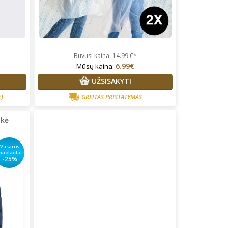
Buvusi kaina:
14.99
€*
6.99€
Mūsų kaina:
UŽSISAKYTI
€)
GREITAS PRISTATYMAS
ukė
Vasaros
nuolaida
-25%