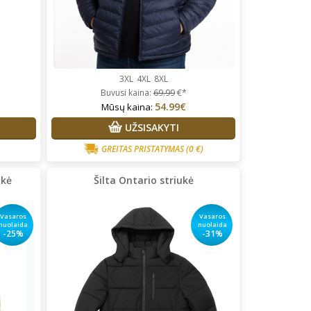
3XL
4XL
8XL
Buvusi kaina:
69.99
€*
54.99€
Mūsų kaina:
UŽSISAKYTI
GREITAS PRISTATYMAS
(0 €)
ukė
Šilta Ontario striukė
Vasaros
Vasaros
nuolaida
nuolaida
-25%
-31%