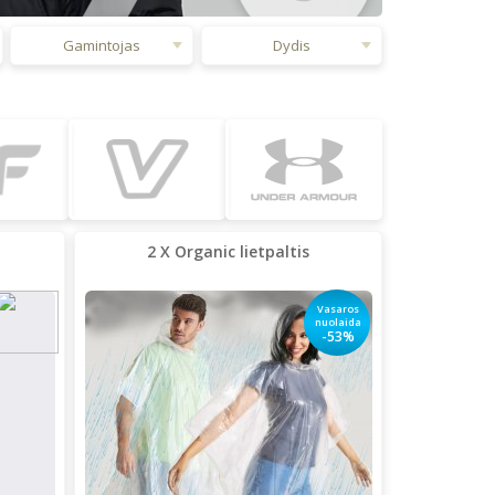
Gamintojas
Dydis
2 X Organic lietpaltis
Vasaros
nuolaida
-53%