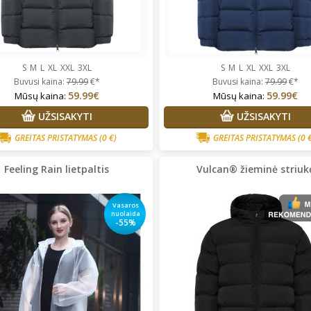
S
M
L
XL
XXL
3XL
S
M
L
XL
XXL
3XL
Buvusi kaina:
79.99
€*
Buvusi kaina:
79.99
€*
59.99€
59.99€
Mūsų kaina:
Mūsų kaina:
UŽSISAKYTI
UŽSISAKYTI
GREITAS PRISTATYMAS
(0 €)
GREITAS PRISTATYMAS
(0 
Feeling Rain lietpaltis
Vulcan® žieminė striuk
Vasaros
nuolaida
-55%
rgita Starkute Jasinskiene
Vidija Guobaitė
Prekės tikrai
lonus bendravimas,greitas
kokybiškos, perku ne vienerius
tarnavimas ,prekes kokybiskos
metus. Tik su dydžiais vis
nepataikiau, bet visada paimu
pora dydžių, vietoje pasimatuo
ir išsirenku kas labiausiai tinka.
Super!