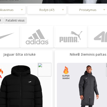
ikiavimas
Rodyti (47)
Pristatymas
Pašalinti visus
Jaguar šilta striukė
Nike® žieminis paltas