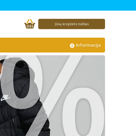
%
Jūsų krepšelis tuščias
Informacija