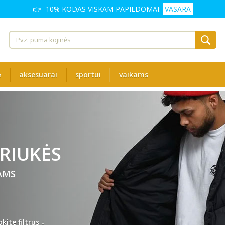
👉 -10% KODAS VISKAM PAPILDOMAI:
VASARA
ė
aksesuarai
sportui
vaikams
RIUKĖS
AMS
↓
kite filtrus