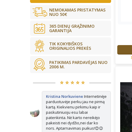
NEMOKAMAS PRISTATYMAS
NUO 50€
365 DIENŲ GRĄŽINIMO
GARANTIJA
TIK KOKYBIŠKOS
ORIGINALIOS PREKĖS
PATIKIMAS PARDAVĖJAS NUO
2006 M.
⭐️ ⭐️ ⭐️ ⭐️ ⭐️
kės tikrai
Kristina Norkuviene
Internetinėje
Ju
ne vienerius
parduotuvėje perku jau ne pirmą
Ma
is vis
kartą. Kiekvienu pirkimu kaip ir
ap
isada paimu
paskutiniuoju esu labai
e pasimatuoju
patenkinta. Nė karto nereikėjo
ausiai tinka.
pakeisti nei dydžio,nei dar ko
nors. Aptarnavimas puikus!😊😉