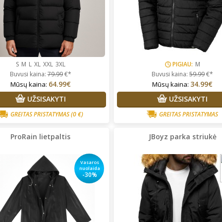
S
M
L
XL
XXL
3XL
PIGIAU:
M
Buvusi kaina:
79.99
€*
Buvusi kaina:
59.99
€*
64.99€
34.99€
Mūsų kaina:
Mūsų kaina:
UŽSISAKYTI
UŽSISAKYTI
GREITAS PRISTATYMAS
(0 €)
GREITAS PRISTATYMAS
ProRain lietpaltis
JBoyz parka striukė
Vasaros
nuolaida
-30%