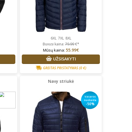
6XL
7XL
8XL
Buvusi kaina:
79.99
€*
55.99€
Mūsų kaina:
UŽSISAKYTI
GREITAS PRISTATYMAS
(0 €)
Navy striukė
Vasaros
nuolaida
-50%