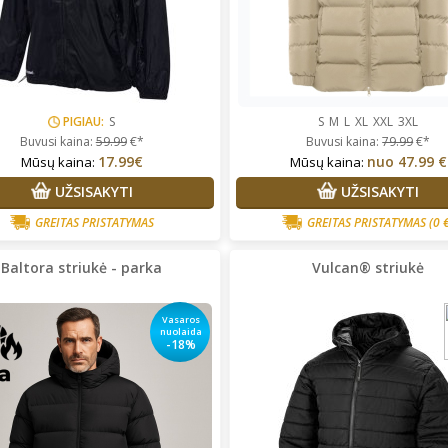
PIGIAU:
S
S
M
L
XL
XXL
3XL
Buvusi kaina:
59.99
€*
Buvusi kaina:
79.99
€*
17.99€
nuo
47.99 €
Mūsų kaina:
Mūsų kaina:
UŽSISAKYTI
UŽSISAKYTI
GREITAS PRISTATYMAS
GREITAS PRISTATYMAS
(0 
Baltora striukė - parka
Vulcan® striukė
Vasaros
nuolaida
-18%