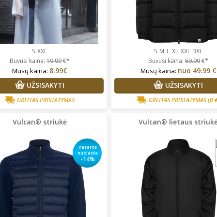
S
XXL
S
M
L
XL
XXL
3XL
Buvusi kaina:
19.99
€*
Buvusi kaina:
69.99
€*
8.99€
nuo
49.99 €
Mūsų kaina:
Mūsų kaina:
UŽSISAKYTI
UŽSISAKYTI
GREITAS PRISTATYMAS
GREITAS PRISTATYMAS
(0 
Vulcan® striukė
Vulcan® lietaus striuk
Vasaros
nuolaida
-14%