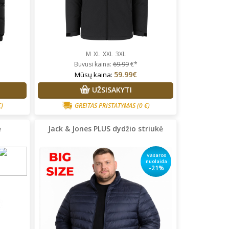
M
XL
XXL
3XL
Buvusi kaina:
69.99
€*
59.99€
Mūsų kaina:
UŽSISAKYTI
€)
GREITAS PRISTATYMAS
(0 €)
ė
Jack & Jones PLUS dydžio striukė
Vasaros
nuolaida
-21%