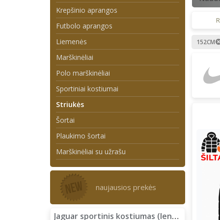
Krepšinio aprangos
R
Futbolo aprangos
Liemenės
152CM
Marškinėliai
Polo marškinėliai
Sportiniai kostiumai
Striukės
Šortai
Plaukimo šortai
Marškinėliai su užrašu
naujausios prekės
Jaguar sportinis kostiumas (lengvas)