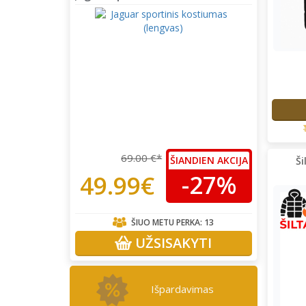
69.00 €*
ŠIANDIEN AKCIJA
Ši
-27%
49.99€
ŠIUO METU PERKA:
13
UŽSISAKYTI
Išpardavimas