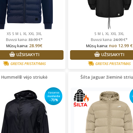
XS
S
M
L
XL
XXL
3XL
S
M
L
XL
XXL
3XL
Buvusi kaina:
33.99
€*
Buvusi kaina:
24.99
€*
28.99€
nuo
12.99 €
Mūsų kaina:
Mūsų kaina:
UŽSISAKYTI
UŽSISAKYTI
GREITAS PRISTATYMAS
GREITAS PRISTATYMAS
Hummel® vėjo striukė
Šilta Jaguar žieminė stri
Vasaros
nuolaida
-70%