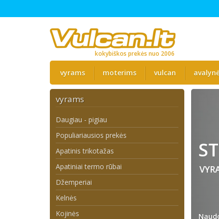
kokybiškos prekės nuo 2006
vyrams
moterims
vulcan
avalyn
vyrams
Daugiau - pigiau
Populiariausios prekės
ST
Apatinis trikotažas
Apatiniai termo rūbai
VYR
Džemperiai
Kelnės
Kojinės
Naudo