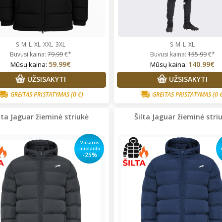
S
M
L
XL
XXL
3XL
S
M
L
XL
Buvusi kaina:
79.99
€*
Buvusi kaina:
155.99
€*
59.99€
140.99€
Mūsų kaina:
Mūsų kaina:
UŽSISAKYTI
UŽSISAKYTI
GREITAS PRISTATYMAS
(0 €)
GREITAS PRISTATYMAS
(0 
lta Jaguar žieminė striukė
Šilta Jaguar žieminė stri
Vasaros
nuolaida
-25%