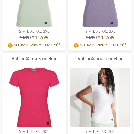
S
M
L
XL
XXL
3XL
S
M
L
XL
XXL
3XL
11.99€
11.99€
14.99
€*
14.99
€*
ANTRAM
-20%
= 2 UŽ
€
21
58
ANTRAM
-20%
= 2 UŽ
€
21
58
Vulcan® marškinėliai
Vulcan® marškinėliai
S
M
L
XL
XXL
3XL
S
M
L
XL
XXL
3XL