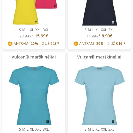
S
M
L
XL
XXL
3XL
S
M
L
XL
XXL
3XL
15.99€
8.99€
23.98
€*
11.99
€*
ANTRAM
-20%
= 2 UŽ
€
28
78
ANTRAM
-20%
= 2 UŽ
€
16
18
Vulcan® marškinėliai
Vulcan® marškinėliai
S
M
L
XL
XXL
3XL
S
M
L
XL
XXL
3XL