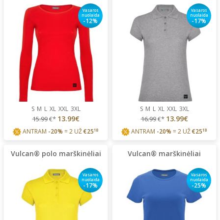
Vasaros
Vasaros
nuolaida
nuolaida
-12%
-17%
S
M
L
XL
XXL
3XL
S
M
L
XL
XXL
3XL
13.99€
13.99€
15.99
€*
16.99
€*
ANTRAM
-20%
= 2 UŽ
€
25
18
ANTRAM
-20%
= 2 UŽ
€
25
18
Vulcan® polo marškinėliai
Vulcan® marškinėliai
Vasaros
Vasaros
nuolaida
nuolaida
-17%
-25%