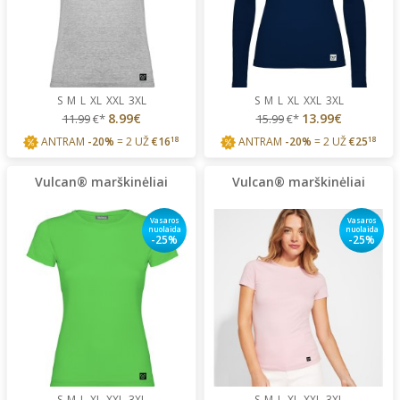
S
M
L
XL
XXL
3XL
S
M
L
XL
XXL
3XL
8.99€
13.99€
11.99
€*
15.99
€*
ANTRAM
-20%
= 2 UŽ
€
16
18
ANTRAM
-20%
= 2 UŽ
€
25
18
Vulcan® marškinėliai
Vulcan® marškinėliai
Vasaros
Vasaros
nuolaida
nuolaida
-25%
-25%
S
M
L
XL
XXL
3XL
S
M
L
XL
XXL
3XL