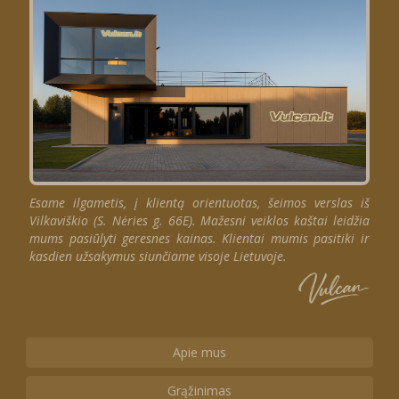
Esame ilgametis, į klientą orientuotas, šeimos verslas iš
Vilkaviškio (S. Nėries g. 66E). Mažesni veiklos kaštai leidžia
mums pasiūlyti geresnes kainas. Klientai mumis pasitiki ir
kasdien užsakymus siunčiame visoje Lietuvoje.
Apie mus
Grąžinimas