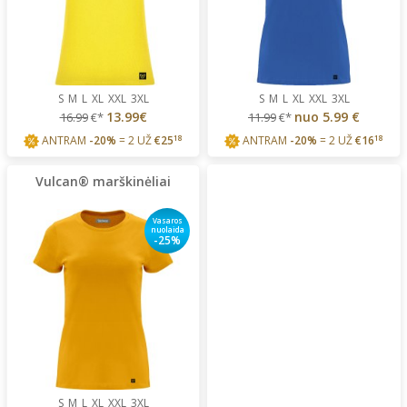
S
M
L
XL
XXL
3XL
S
M
L
XL
XXL
3XL
13.99€
nuo
5.99 €
16.99
€*
11.99
€*
ANTRAM
-20%
= 2 UŽ
€
25
18
ANTRAM
-20%
= 2 UŽ
€
16
18
Vulcan® marškinėliai
Vasaros
nuolaida
-25%
S
M
L
XL
XXL
3XL