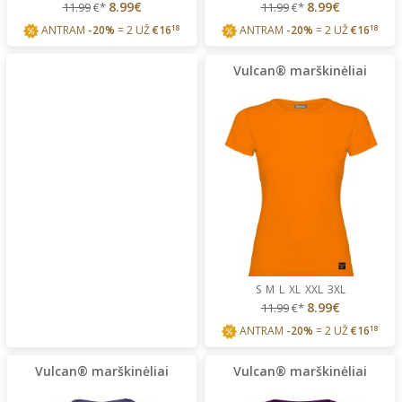
8.99€
8.99€
11.99
€*
11.99
€*
ANTRAM
-20%
= 2 UŽ
€
16
18
ANTRAM
-20%
= 2 UŽ
€
16
18
Vulcan® marškinėliai
S
M
L
XL
XXL
3XL
8.99€
11.99
€*
ANTRAM
-20%
= 2 UŽ
€
16
18
Vulcan® marškinėliai
Vulcan® marškinėliai