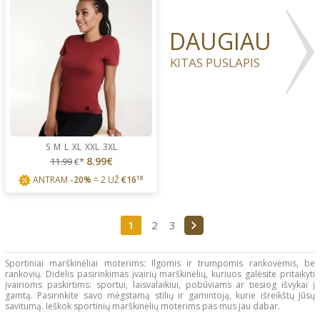
DAUGIAU
KITAS PUSLAPIS
S
M
L
XL
XXL
3XL
8.99€
11.99
€*
ANTRAM
-20%
= 2 UŽ
€
16
18
1
2
3
Sportiniai marškinėliai moterims: Ilgomis ir trumpomis rankovėmis, be
rankovių. Didelis pasirinkimas įvairių marškinėlių, kuriuos galėsite pritaikyti
įvairioms paskirtims: sportui, laisvalaikiui, pobūviams ar tiesiog išvykai į
gamtą. Pasirinkite savo mėgstamą stilių ir gamintoją, kurie išreikštų Jūsų
savitumą. Ieškok sportinių marškinėlių moterims pas mus jau dabar.