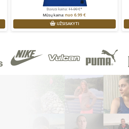
Buvusi kaina:
11.99
€*
nuo
6.99 €
Mūsų kaina:
UŽSISAKYTI