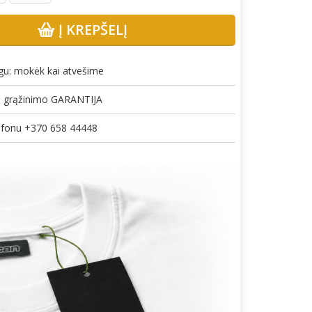
Į KREPŠELĮ
gu: mokėk kai atvešime
gų grąžinimo GARANTIJA
lefonu +370 658 44448