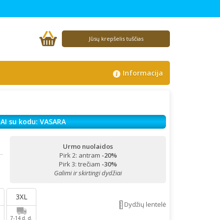
Jūsų krepšelis tuščias
Informacija
AI su kodu: VASARA
Urmo nuolaidos
Pirk 2: antram
-20%
!
Pirk 3: trečiam
-30%
Galimi ir skirtingi dydžiai
3XL
Dydžių lentelė
.
7-14 d. d.