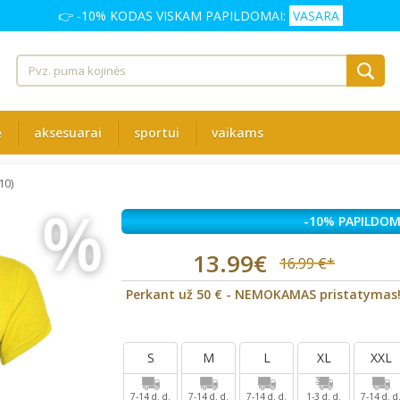
👉 -10% KODAS VISKAM PAPILDOMAI:
VASARA
ė
aksesuarai
sportui
vaikams
10)
%
-10% PAPILDOM
13.99€
16.99 €*
Perkant už 50 € - NEMOKAMAS pristatymas
S
M
L
XL
XXL
7-14 d. d.
7-14 d. d.
7-14 d. d.
1-3 d. d.
7-14 d. d