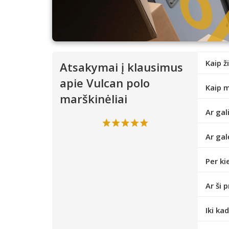
Kaip ž
Atsakymai į klausimus
apie Vulcan polo
Kaip m
marškinėliai
Ar gal
Ar gal
Per ki
Ar ši 
Iki ka