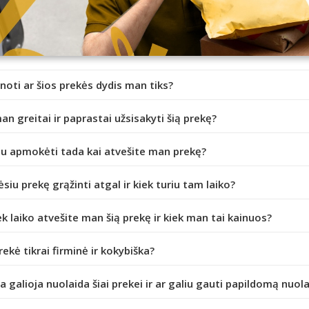
inoti ar šios prekės dydis man tiks?
an greitai ir paprastai užsisakyti šią prekę?
iu apmokėti tada kai atvešite man prekę?
ėsiu prekę grąžinti atgal ir kiek turiu tam laiko?
ek laiko atvešite man šią prekę ir kiek man tai kainuos?
prekė tikrai firminė ir kokybiška?
da galioja nuolaida šiai prekei ir ar galiu gauti papildomą nuol