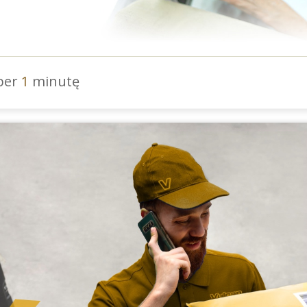
 per
1
minutę