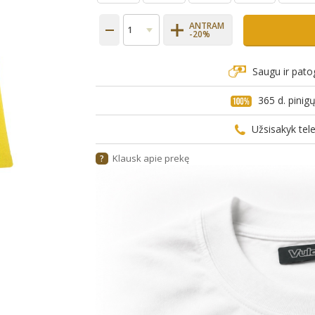
ANTRAM
-20%
Saugu ir pato
365 d. pini
Užsisakyk te
Klausk apie prekę
?