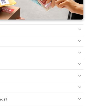
aidą?