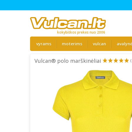
kokybiškos prekės nuo 2006
vyrams
moterims
vulcan
avalyn
Vulcan® polo marškinėliai
(