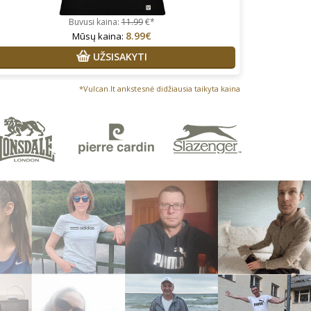
Buvusi kaina:
11.99
€*
8.99€
Mūsų kaina:
UŽSISAKYTI
*Vulcan.lt ankstesnė didžiausia taikyta kaina