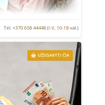
Tel.
+370 658 44448
(
I-V
,
10-18
val.)
UŽSISAKYTI ČIA