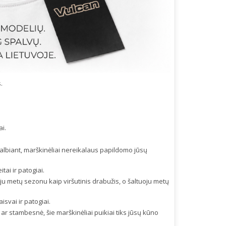
.
ai.
skalbiant, marškinėliai nereikalaus papildomo jūsų
ai ir patogiai.
uoju metų sezonu kaip viršutinis drabužis, o šaltuoju metų
isvai ir patogiai.
ar stambesnė, šie marškinėliai puikiai tiks jūsų kūno