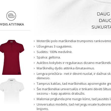
DYDIS ATITINKA
Moteriški polo marškinėliai trumpomis rankovėmis
Užsegimas 3 sagutėmis.
Sudėtis: 100% medvilnė.
Spalva: geltona.
Aukštos kokybės ir reguliaraus dizaino marškinėli
Marškinėlių dydis atitinka išmatavimus.
Lengva priežiūra - net ir dėvint nuolat, ir dažnai 
dėmesio.
Tamprus kaklas, tad marškinėlius apsirengsite greit
Šie marškinėliai universalūs ir tinkami dėvėti šilt
sezonu – kaip apatinis drabužis.
Maloniai priglunda prie nuogo kūno, tad jausitės la
Universalus modelis, tad net jeigu esate kudesnė 
linijoms.