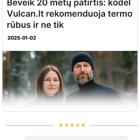
⭐️ ⭐️ ⭐️ ⭐️ ⭐️