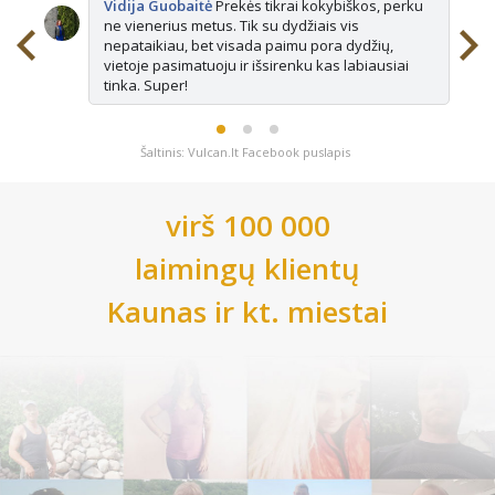
Vidija Guobaitė
Prekės tikrai kokybiškos, perku
ne vienerius metus. Tik su dydžiais vis
nepataikiau, bet visada paimu pora dydžių,
vietoje pasimatuoju ir išsirenku kas labiausiai
tinka. Super!
Šaltinis: Vulcan.lt Facebook puslapis
virš 100 000
laimingų klientų
Kaunas
ir kt. miestai