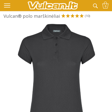
👉 -10% KODAS VISKAM PAPILDOMAI:
VASARA
0
Vulcan® polo marškinėliai
(10)