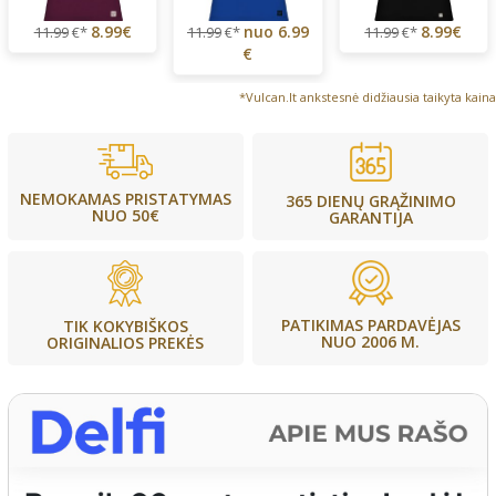
8.99€
nuo
6.99
8.99€
11.99
€*
11.99
€*
11.99
€*
€
*Vulcan.lt ankstesnė didžiausia taikyta kaina
NEMOKAMAS PRISTATYMAS
365 DIENŲ GRĄŽINIMO
NUO 50€
GARANTIJA
PATIKIMAS PARDAVĖJAS
TIK KOKYBIŠKOS
NUO 2006 M.
ORIGINALIOS PREKĖS