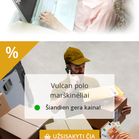
%
Vulcan polo
marškinėliai
Šiandien gera kaina!
UŽSISAKYTI ČIA