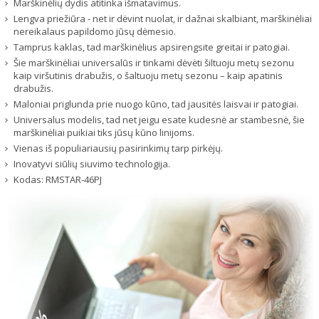
Marškinėlių dydis atitinka išmatavimus.
Lengva priežiūra - net ir dėvint nuolat, ir dažnai skalbiant, marškinėliai
nereikalaus papildomo jūsų dėmesio.
Tamprus kaklas, tad marškinėlius apsirengsite greitai ir patogiai.
Šie marškinėliai universalūs ir tinkami dėvėti šiltuoju metų sezonu
kaip viršutinis drabužis, o šaltuoju metų sezonu – kaip apatinis
drabužis.
Maloniai priglunda prie nuogo kūno, tad jausitės laisvai ir patogiai.
Universalus modelis, tad net jeigu esate kudesnė ar stambesnė, šie
marškinėliai puikiai tiks jūsų kūno linijoms.
Vienas iš populiariausių pasirinkimų tarp pirkėjų.
Inovatyvi siūlių siuvimo technologija.
Kodas:
RMSTAR-46PJ