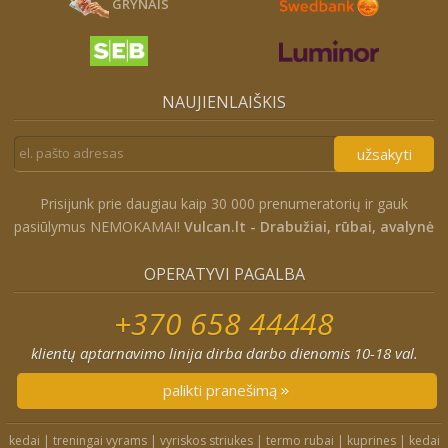
GRYNAIS
NAUJIENLAIŠKIS
užsakyti
Prisijunk prie daugiau kaip 30 000 prenumeratorių ir gauk
pasiūlymus NEMOKAMAI!
Vulcan.lt - Drabužiai, rūbai, avalynė
OPERATYVI PAGALBA
+370 658 44448
klientų aptarnavimo linija dirba darbo dienomis 10-18 val.
palikti pranešimą
kedai
|
treningai vyrams
|
vyriskos striukes
|
termo rubai
|
kuprines
|
kedai