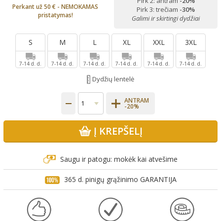
Pirk 2: antram
-20%
Perkant už 50 € - NEMOKAMAS
Pirk 3: trečiam
-30%
pristatymas!
Galimi ir skirtingi dydžiai
S
M
L
XL
XXL
3XL
7-14 d. d.
7-14 d. d.
7-14 d. d.
7-14 d. d.
7-14 d. d.
7-14 d. d.
Dydžių lentelė
ANTRAM
-20%
Į KREPŠELĮ
Saugu ir patogu: mokėk kai atvešime
365 d. pinigų grąžinimo GARANTIJA