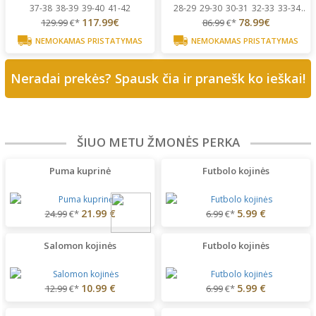
37-38
38-39
39-40
41-42
28-29
29-30
30-31
32-33
33-34
...
117.99€
78.99€
129.99
€*
86.99
€*
NEMOKAMAS PRISTATYMAS
NEMOKAMAS PRISTATYMAS
Neradai prekės? Spausk čia ir pranešk ko ieškai!
ŠIUO METU ŽMONĖS PERKA
Puma kuprinė
Futbolo kojinės
21.99 €
5.99 €
24.99
€*
6.99
€*
Salomon kojinės
Futbolo kojinės
10.99 €
5.99 €
12.99
€*
6.99
€*