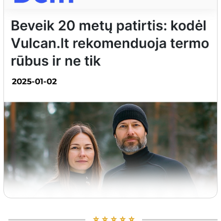
⭐️ ⭐️ ⭐️ ⭐️ ⭐️