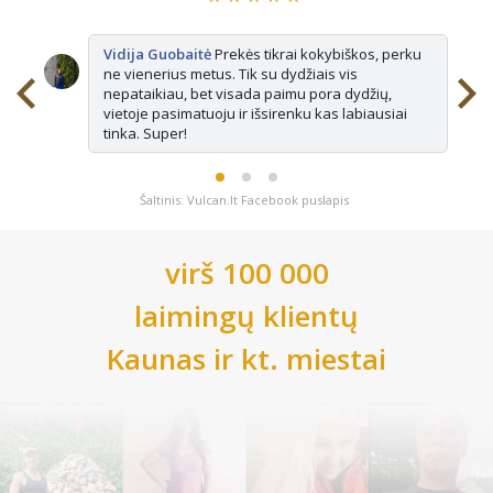
Vidija Guobaitė
Prekės tikrai kokybiškos, perku
ne vienerius metus. Tik su dydžiais vis
nepataikiau, bet visada paimu pora dydžių,
vietoje pasimatuoju ir išsirenku kas labiausiai
tinka. Super!
Šaltinis: Vulcan.lt Facebook puslapis
virš 100 000
laimingų klientų
Kaunas
ir kt. miestai