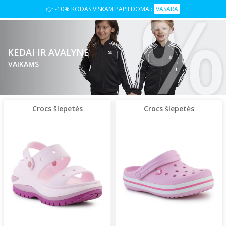
👉 -10% KODAS VISKAM PAPILDOMAI:
VASARA
KEDAI IR AVALYNĖ
VAIKAMS
Crocs šlepetės
Crocs šlepetės