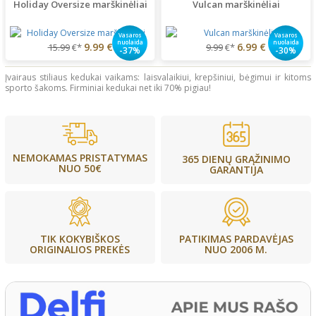
Holiday Oversize marškinėliai
Vulcan marškinėliai
Vasaros
Vasaros
nuolaida
nuolaida
9.99 €
6.99 €
15.99
€*
9.99
€*
-37%
-30%
Įvairaus stiliaus kedukai vaikams: laisvalaikiui, krepšiniui, bėgimui ir kitoms
sporto šakoms. Firminiai kedukai net iki 70% pigiau!
NEMOKAMAS PRISTATYMAS
365 DIENŲ GRĄŽINIMO
NUO 50€
GARANTIJA
PATIKIMAS PARDAVĖJAS
TIK KOKYBIŠKOS
NUO 2006 M.
ORIGINALIOS PREKĖS