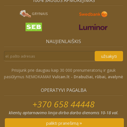
100% SAUGUS APMOKĖJIMAS
GRYNAIS
NAUJIENLAIŠKIS
užsakyti
Prisijunk prie daugiau kaip 30 000 prenumeratorių ir gauk
pasiūlymus NEMOKAMAI!
Vulcan.lt - Drabužiai, rūbai, avalynė
OPERATYVI PAGALBA
+370 658 44448
klientų aptarnavimo linija dirba darbo dienomis 10-18 val.
palikti pranešimą