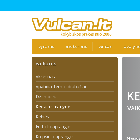
kokybiškos prekės nuo 2006
vyrams
moterims
vulcan
avalyn
vaikams
Aksesuarai
Apatiniai termo drabužiai
KE
Džemperiai
Kedai ir avalynė
VAI
Kelnės
Futbolo aprangos
Krepšinio aprangos
Naudo