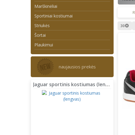
Marškinėliai
R
Sportiniai kostiumai
Striukės
30
Šortai
Plaukimui
naujausios prekės
Jaguar sportinis kostiumas (lengvas)