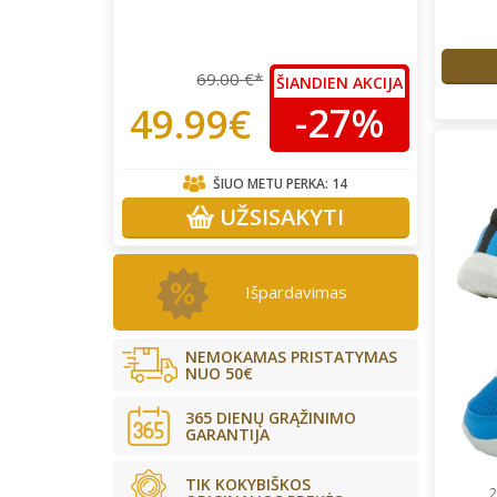
69.00 €*
ŠIANDIEN AKCIJA
-27%
49.99€
ŠIUO METU PERKA:
14
UŽSISAKYTI
Išpardavimas
NEMOKAMAS PRISTATYMAS
NUO 50€
365 DIENŲ GRĄŽINIMO
GARANTIJA
TIK KOKYBIŠKOS