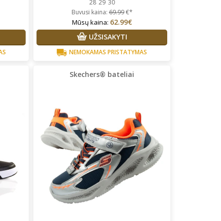
28
29
30
Buvusi kaina:
69.99
€*
62.99€
Mūsų kaina:
UŽSISAKYTI
AS
NEMOKAMAS PRISTATYMAS
Skechers® bateliai