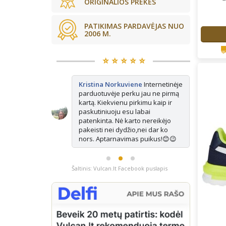
ORIGINALIOS PREKĖS
PATIKIMAS PARDAVĖJAS NUO
2006 M.
⭐️ ⭐️ ⭐️ ⭐️ ⭐️
kės tikrai
Kristina Norkuviene
Internetinėje
Ju
ne vienerius
parduotuvėje perku jau ne pirmą
Ma
is vis
kartą. Kiekvienu pirkimu kaip ir
ap
isada paimu
paskutiniuoju esu labai
e pasimatuoju
patenkinta. Nė karto nereikėjo
ausiai tinka.
pakeisti nei dydžio,nei dar ko
nors. Aptarnavimas puikus!😊😉
Šaltinis: Vulcan.lt Facebook puslapis