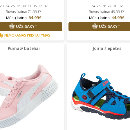
23
24
25
26
30
31
35
36
37
24
25
26
27
30
32
Buvusi kaina:
71.99
€*
Buvusi kaina:
49.99
€*
64.99€
44.99€
Mūsų kaina:
Mūsų kaina:
UŽSISAKYTI
UŽSISAKYTI
NEMOKAMAS PRISTATYMAS
Puma® bateliai
Joma šlepetės