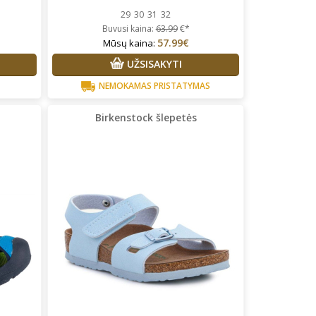
29
30
31
32
Buvusi kaina:
63.99
€*
57.99€
Mūsų kaina:
UŽSISAKYTI
NEMOKAMAS PRISTATYMAS
Birkenstock šlepetės