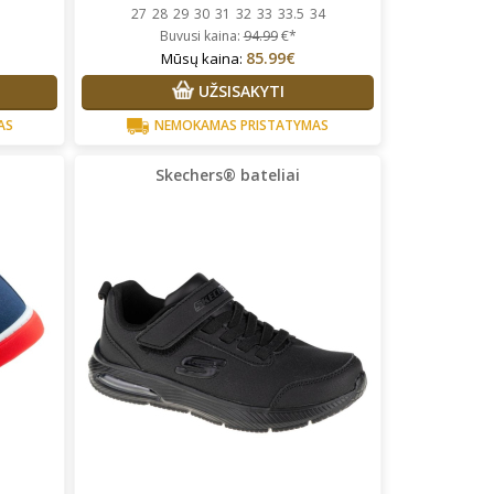
27
28
29
30
31
32
33
33.5
34
Buvusi kaina:
94.99
€*
85.99€
Mūsų kaina:
UŽSISAKYTI
AS
NEMOKAMAS PRISTATYMAS
Skechers® bateliai