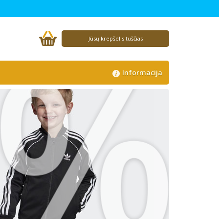
%
Jūsų krepšelis tuščias
Informacija