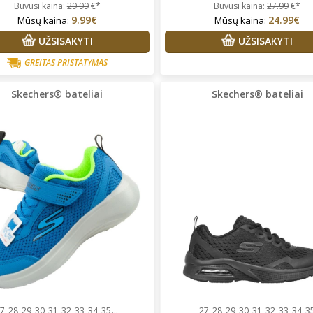
Buvusi kaina:
29.99
€*
Buvusi kaina:
27.99
€*
9.99€
24.99€
Mūsų kaina:
Mūsų kaina:
UŽSISAKYTI
UŽSISAKYTI
GREITAS PRISTATYMAS
Skechers® bateliai
Skechers® bateliai
27
28
29
30
31
32
33
34
35
...
27
28
29
30
31
32
33
34
3