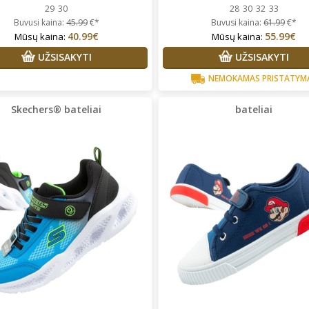
29
30
28
30
32
33
Buvusi kaina:
45.99
€*
Buvusi kaina:
61.99
€*
40.99€
55.99€
Mūsų kaina:
Mūsų kaina:
UŽSISAKYTI
UŽSISAKYTI
NEMOKAMAS PRISTATYM
Skechers® bateliai
bateliai