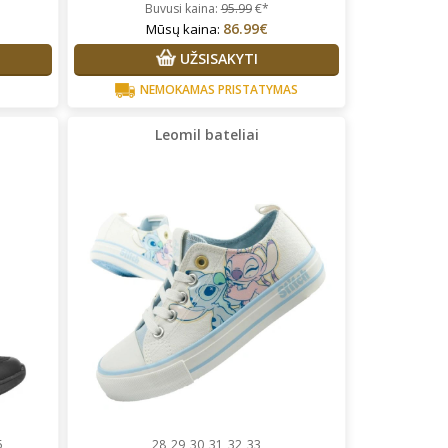
Buvusi kaina:
95.99
€*
86.99€
Mūsų kaina:
UŽSISAKYTI
NEMOKAMAS PRISTATYMAS
Leomil bateliai
5
28
29
30
31
32
33