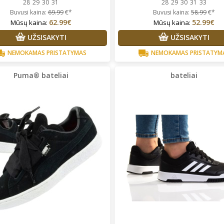
28
29
30
31
28
29
30
31
33
Buvusi kaina:
69.99
€*
Buvusi kaina:
58.99
€*
62.99€
52.99€
Mūsų kaina:
Mūsų kaina:
UŽSISAKYTI
UŽSISAKYTI
NEMOKAMAS PRISTATYMAS
NEMOKAMAS PRISTATYM
Puma® bateliai
bateliai