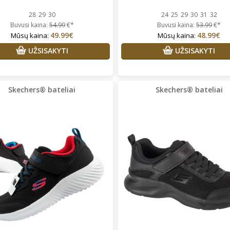
28
29
30
24
25
29
30
31
32
Buvusi kaina:
54.99
€*
Buvusi kaina:
53.99
€*
49.99€
48.99€
Mūsų kaina:
Mūsų kaina:
UŽSISAKYTI
UŽSISAKYTI
Skechers® bateliai
Skechers® bateliai