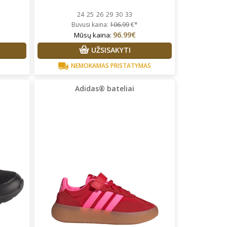
24
25
26
29
30
33
Buvusi kaina:
106.99
€*
96.99€
Mūsų kaina:
UŽSISAKYTI
NEMOKAMAS PRISTATYMAS
Adidas® bateliai