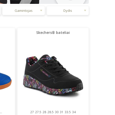
Gamintojas
Dydis
Skechers® bateliai
...
27
27.5
28
28.5
30
31
33.5
34