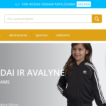
👉 -10% KODAS VISKAM PAPILDOMAI:
VASARA
ė
aksesuarai
sportui
vaikams
DAI IR AVALYNĖ
KAMS
↓
kite filtrus