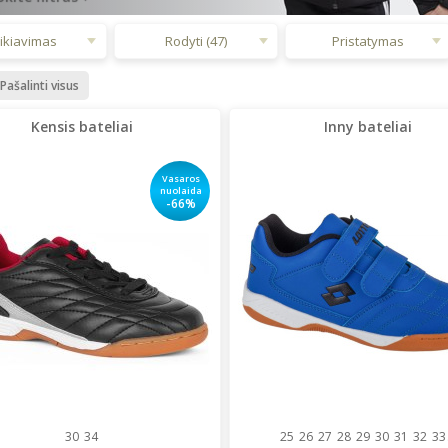
ikiavimas
Rodyti (47)
Pristatymas
Pašalinti visus
Kensis bateliai
Inny bateliai
Vasaros
nuolaida
-66%
30
34
25
26
27
28
29
30
31
32
33