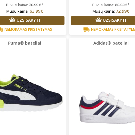
Buvusi kaina:
70.99
€*
Buvusi kaina:
80.99
€*
63.99€
72.99€
Mūsų kaina:
Mūsų kaina:
UŽSISAKYTI
UŽSISAKYTI
NEMOKAMAS PRISTATYMAS
NEMOKAMAS PRISTATYM
Puma® bateliai
Adidas® bateliai
rgita Starkute Jasinskiene
Vidija Guobaitė
Prekės tikrai
lonus bendravimas,greitas
kokybiškos, perku ne vienerius
tarnavimas ,prekes kokybiskos
metus. Tik su dydžiais vis
nepataikiau, bet visada paimu
pora dydžių, vietoje pasimatuo
ir išsirenku kas labiausiai tinka.
Super!