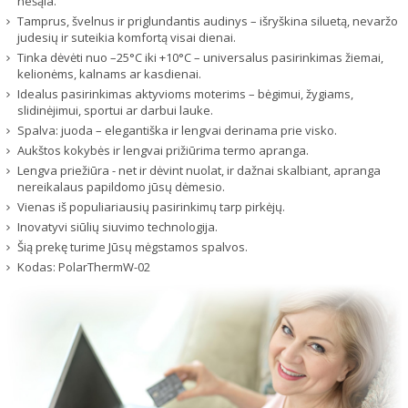
nešąla.
Tamprus, švelnus ir priglundantis audinys – išryškina siluetą, nevaržo
judesių ir suteikia komfortą visai dienai.
Tinka dėvėti nuo –25°C iki +10°C – universalus pasirinkimas žiemai,
kelionėms, kalnams ar kasdienai.
Idealus pasirinkimas aktyvioms moterims – bėgimui, žygiams,
slidinėjimui, sportui ar darbui lauke.
Spalva: juoda – elegantiška ir lengvai derinama prie visko.
Aukštos kokybės ir lengvai prižiūrima termo apranga.
Lengva priežiūra - net ir dėvint nuolat, ir dažnai skalbiant, apranga
nereikalaus papildomo jūsų dėmesio.
Vienas iš populiariausių pasirinkimų tarp pirkėjų.
Inovatyvi siūlių siuvimo technologija.
Šią prekę turime Jūsų mėgstamos spalvos.
Kodas:
PolarThermW-02