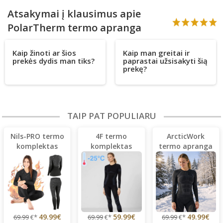
Atsakymai į klausimus apie
PolarTherm termo apranga
Kaip žinoti ar šios
Kaip man greitai ir
prekės dydis man tiks?
paprastai užsisakyti šią
prekę?
TAIP PAT POPULIARU
Nils-PRO termo
4F termo
ArcticWork
komplektas
komplektas
termo apranga
49.99€
59.99€
49.99€
69.99
€*
69.99
€*
69.99
€*