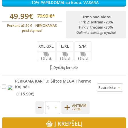
-10% PAPILDOMAI su kodu: VASARA
49.99€
79.99 €*
Urmo nuolaidos
Pirk 2: antram
-20%
Perkant už 50 € - NEMOKAMAS
Pirk 3: trečiam
-30%
pristatymas!
Galimi ir skirtingi dydžiai
XXL-3XL
L/XL
S/M
1-3 d. d.
1-3 d. d.
1-3 d. d.
Dydžių lentelė
PERKAMA KARTU: Šiltos MEGA Thermo
Kojinės
(+
15.99€
)
ANTRAM
-20%
Į KREPŠELĮ