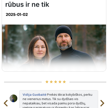
⭐️ ⭐️ ⭐️ ⭐️ ⭐️
Vidija Guobaitė
Prekės tikrai kokybiškos, perku
ne vienerius metus. Tik su dydžiais vis
nepataikiau, bet visada paimu pora dydžių,
vietoje pasimatuoju ir išsirenku kas labiausiai