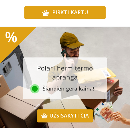
PIRKTI KARTU
%
PolarTherm termo
apranga
Šiandien gera kaina!
UŽSISAKYTI ČIA