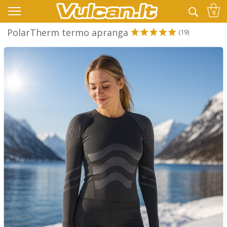
👉 -10% KODAS VISKAM PAPILDOMAI:
VASARA
0
PolarTherm termo apranga
(19)