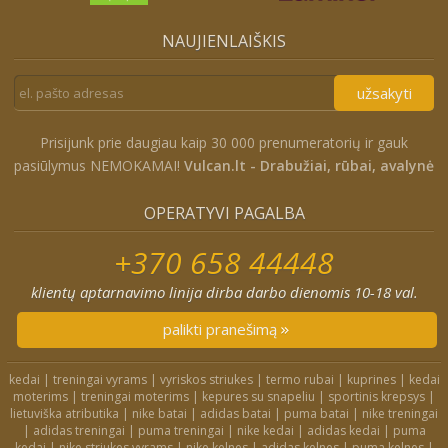
NAUJIENLAIŠKIS
užsakyti
Prisijunk prie daugiau kaip 30 000 prenumeratorių ir gauk
pasiūlymus NEMOKAMAI!
Vulcan.lt - Drabužiai, rūbai, avalynė
OPERATYVI PAGALBA
+370 658 44448
klientų aptarnavimo linija dirba darbo dienomis 10-18 val.
palikti pranešimą
kedai
|
treningai vyrams
|
vyriskos striukes
|
termo rubai
|
kuprines
|
kedai
moterims
|
treningai moterims
|
kepures su snapeliu
|
sportinis krepsys
|
lietuviška atributika
|
nike batai
|
adidas batai
|
puma batai
|
nike treningai
|
adidas treningai
|
puma treningai
|
nike kedai
|
adidas kedai
|
puma
kedai
|
nike striukes vyrams
|
nike kelnes
|
adidas kelnes
|
puma kelnes
|