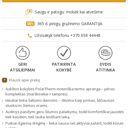
Saugu ir patogu: mokėk kai atvešime
365 d. pinigų grąžinimo GARANTIJA
Užsisakyk telefonu +370 658 44448
GERI
PATIKRINTA
DYDIS
ATSILIEPIMAI
KOKYBĖ
ATITINKA
Klausk apie prekę
?
Aukštos kokybės PolarTherm moteriška termo apranga – pilnas
komplektas (marškinėliai + tamprės).
Idealiai tinka šaltoms dienoms – dėvima kaip pirmas, šilčiausias
sluoksnis žiemos orams.
Audinys pasižymi geru šilumos palaikymu, todėl komfortiškai jausitės
tiek kasdien, tiek lauke leidžiant laiką.
Puikiai išgarina drėgmę – lieka sausa net aktyviai judant, todėl kūnas