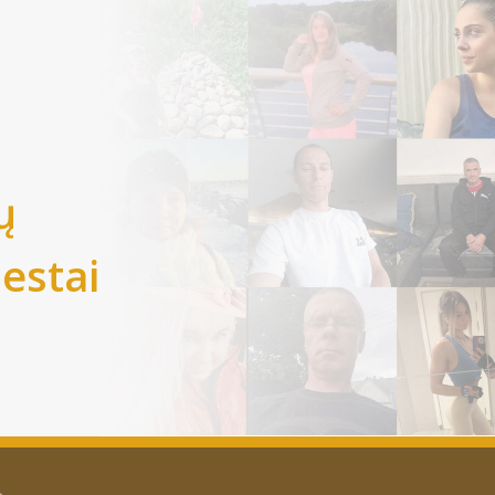
ų
iestai