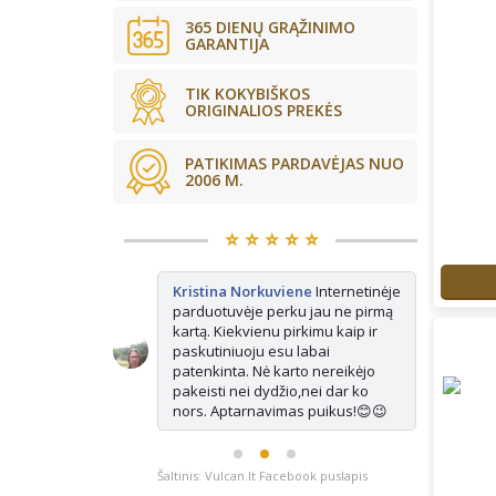
365 DIENŲ GRĄŽINIMO
GARANTIJA
TIK KOKYBIŠKOS
ORIGINALIOS PREKĖS
PATIKIMAS PARDAVĖJAS NUO
2006 M.
⭐️ ⭐️ ⭐️ ⭐️ ⭐️
kės tikrai
Kristina Norkuviene
Internetinėje
Ju
ne vienerius
parduotuvėje perku jau ne pirmą
Ma
is vis
kartą. Kiekvienu pirkimu kaip ir
ap
isada paimu
paskutiniuoju esu labai
e pasimatuoju
patenkinta. Nė karto nereikėjo
ausiai tinka.
pakeisti nei dydžio,nei dar ko
nors. Aptarnavimas puikus!😊😉
Šaltinis: Vulcan.lt Facebook puslapis