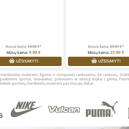
Buvusi kaina:
19.99
€*
Buvusi kaina:
59.97
€*
9.99 €
23.99 €
Mūsų kaina:
Mūsų kaina:
UŽSISAKYTI
UŽSISAKYTI
 marškinėliai moterims: Ilgomis ir trumpomis rankovėmis, be rankovių. Didelis 
paskirtims: sportui, laisvalaikiui, pobūviams ar tiesiog išvykai į gamtą. Pasir
 Ieškok sportinių marškinėlių moterims pas mus jau dabar.