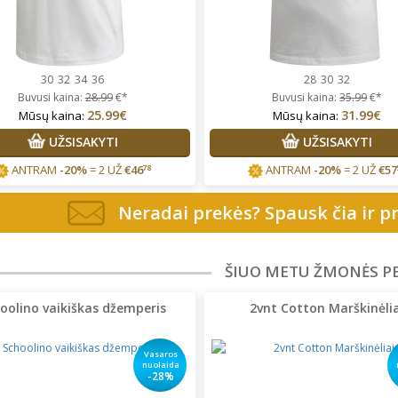
30
32
34
36
28
30
32
Buvusi kaina:
28.99
€*
Buvusi kaina:
35.99
€*
25.99€
31.99€
Mūsų kaina:
Mūsų kaina:
UŽSISAKYTI
UŽSISAKYTI
ANTRAM
-20%
= 2 UŽ
€
46
ANTRAM
-20%
= 2 UŽ
€
57
78
Neradai prekės? Spausk čia ir pr
ŠIUO METU ŽMONĖS P
oolino vaikiškas džemperis
2vnt Cotton Marškinėlia
Vasaros
nuolaida
-28%