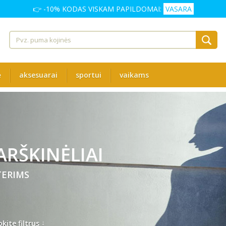
👉 -10% KODAS VISKAM PAPILDOMAI:
VASARA
ė
aksesuarai
sportui
vaikams
RŠKINĖLIAI
ERIMS
↓
kite filtrus