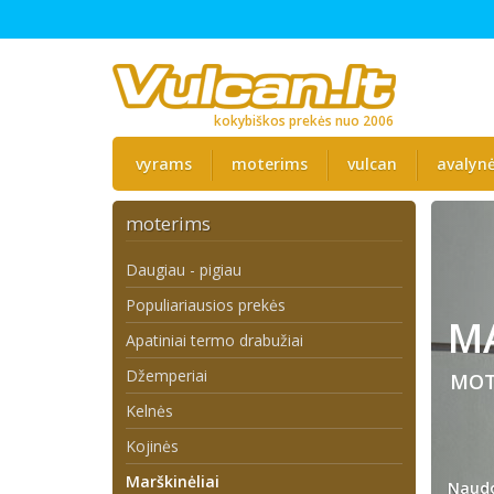
kokybiškos prekės nuo 2006
vyrams
moterims
vulcan
avalyn
moterims
Daugiau - pigiau
Populiariausios prekės
MA
Apatiniai termo drabužiai
Džemperiai
MOT
Kelnės
Kojinės
Marškinėliai
Naudo