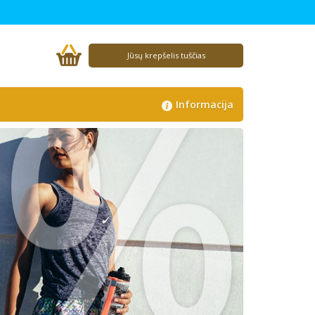
%
Jūsų krepšelis tuščias
Informacija