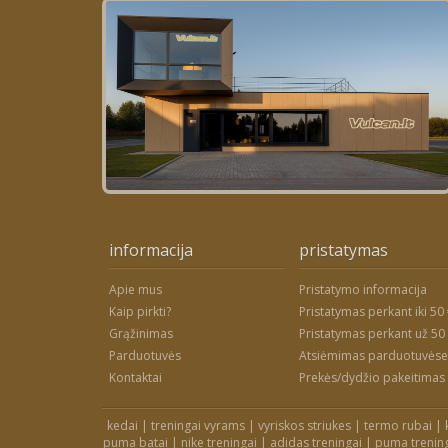
informacija
pristatymas
Apie mus
Pristatymo informacija
Kaip pirkti?
Pristatymas perkant iki 50
Grąžinimas
Pristatymas perkant už 50
Parduotuvės
Atsiėmimas parduotuvėse
Kontaktai
Prekės/dydžio pakeitimas
kedai
|
treningai vyrams
|
vyriskos striukes
|
termo rubai
|
puma batai
|
nike treningai
|
adidas treningai
|
puma trenin