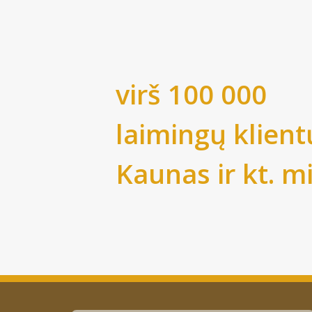
virš 100 000
laimingų klient
Kaunas
ir kt. m