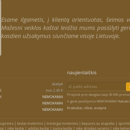
Esame ilgametis, į klientą orientuotas, šeimos ver
Mažesni veiklos kaštai leidžia mums pasiūlyti gere
kasdien užsakymus siunčiame visoje Lietuvoje.
naujienlaiškis
skaityti
 €
nuo 2.45 €
Prisijunk prie daugiau kaip 30 000 pren
 €
NEMOKAMAI
ir gauk pasiūlymus NEMOKAMAI!
Vulcan.l
NEMOKAMAI
Drabužiai, rūbai, avalynė
NEMOKAMAI
kuprines
|
kedai moterims
|
treningai moterims
|
kepures su snapeliu
|
sportin
gai
|
nike kedai
|
adidas kedai
|
puma kedai
|
nike striukes vyrams
|
nike kelne