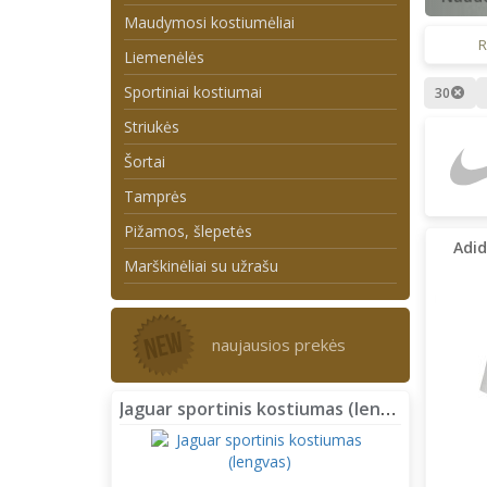
Maudymosi kostiumėliai
R
Liemenėlės
Sportiniai kostiumai
30
Striukės
Šortai
Tamprės
Pižamos, šlepetės
Adid
Marškinėliai su užrašu
naujausios prekės
Jaguar sportinis kostiumas (lengvas)