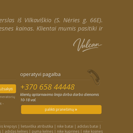
slas iš Vilkaviškio (S. Nėries g. 66E).
snes kainas. Klientai mumis pasitiki ir
operatyvi pagalba
+370 658 44448
užsakyti
klientų aptarnavimo linija dirba darbo dienomis
umeratorių
10-18 val.
t -
palikti pranešimą
is krepsys
|
lietuviška atributika
|
nike batai
|
adidas batai
|
s
|
adidas kelnes
|
puma kelnes
|
nike kuprines
|
nike kojines