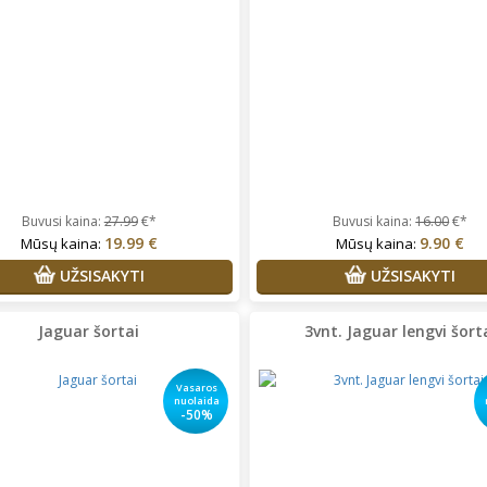
Buvusi kaina:
27.99
€*
Buvusi kaina:
16.00
€*
19.99 €
9.90 €
Mūsų kaina:
Mūsų kaina:
UŽSISAKYTI
UŽSISAKYTI
rgita Starkute Jasinskiene
Vidija Guobaitė
Prekės tikrai
lonus bendravimas,greitas
kokybiškos, perku ne vienerius
tarnavimas ,prekes kokybiskos
metus. Tik su dydžiais vis
Jaguar šortai
3vnt. Jaguar lengvi šort
nepataikiau, bet visada paimu
pora dydžių, vietoje pasimatuo
ir išsirenku kas labiausiai tinka.
Vasaros
Super!
nuolaida
-50%