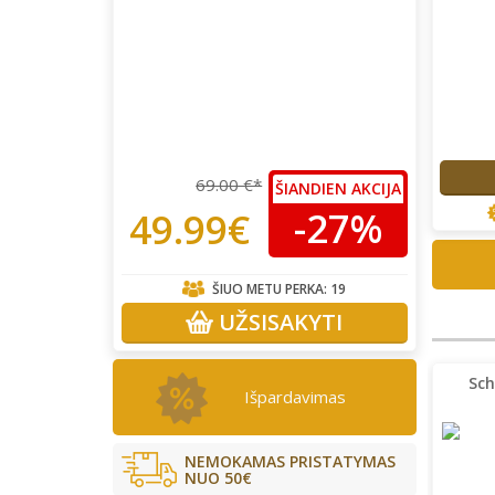
69.00 €*
ŠIANDIEN AKCIJA
-27%
49.99€
ŠIUO METU PERKA:
19
UŽSISAKYTI
Sch
Išpardavimas
NEMOKAMAS PRISTATYMAS
NUO 50€