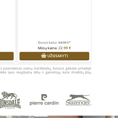
Buvusi kaina:
34.99
€*
22.99 €
Mūsų kaina:
UŽSISAKYTI
pasirinkimas įvairių marškinėlių, kuriuos galėsite pritaikyti
inkite savo mėgstamą stilių ir gamintoją, kurie išreikštų Jūsų