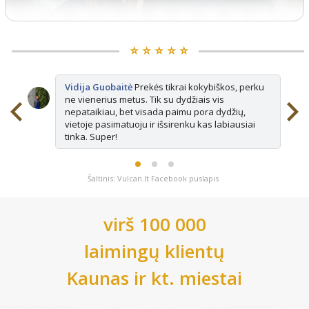
⭐️ ⭐️ ⭐️ ⭐️ ⭐️
Vidija Guobaitė
Prekės tikrai kokybiškos, perku
ne vienerius metus. Tik su dydžiais vis
nepataikiau, bet visada paimu pora dydžių,
vietoje pasimatuoju ir išsirenku kas labiausiai
tinka. Super!
Šaltinis: Vulcan.lt Facebook puslapis
virš 100 000
laimingų klientų
Kaunas
ir kt. miestai