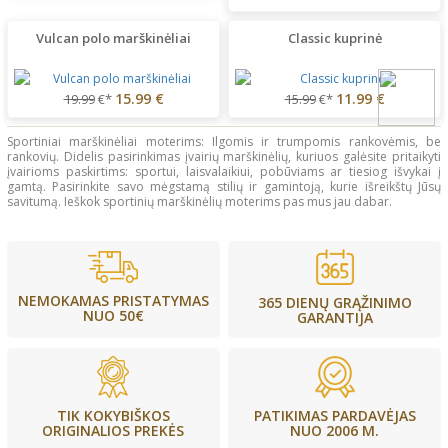
Vulcan polo marškinėliai
Classic kuprinė
15.99 €
11.99 €
19.99
€*
15.99
€*
Sportiniai marškinėliai moterims: Ilgomis ir trumpomis rankovėmis, be
rankovių. Didelis pasirinkimas įvairių marškinėlių, kuriuos galėsite pritaikyti
įvairioms paskirtims: sportui, laisvalaikiui, pobūviams ar tiesiog išvykai į
gamtą. Pasirinkite savo mėgstamą stilių ir gamintoją, kurie išreikštų Jūsų
savitumą. Ieškok sportinių marškinėlių moterims pas mus jau dabar.
NEMOKAMAS PRISTATYMAS
365 DIENŲ GRĄŽINIMO
NUO 50€
GARANTIJA
PATIKIMAS PARDAVĖJAS
TIK KOKYBIŠKOS
NUO 2006 M.
ORIGINALIOS PREKĖS