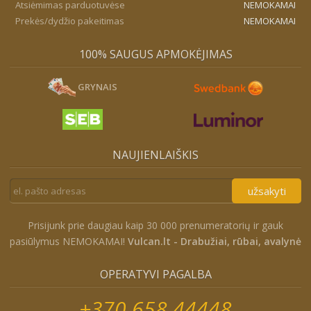
Atsiėmimas parduotuvėse
NEMOKAMAI
Prekės/dydžio pakeitimas
NEMOKAMAI
100% SAUGUS APMOKĖJIMAS
GRYNAIS
NAUJIENLAIŠKIS
užsakyti
Prisijunk prie daugiau kaip 30 000 prenumeratorių ir gauk
pasiūlymus NEMOKAMAI!
Vulcan.lt - Drabužiai, rūbai, avalynė
OPERATYVI PAGALBA
+370 658 44448