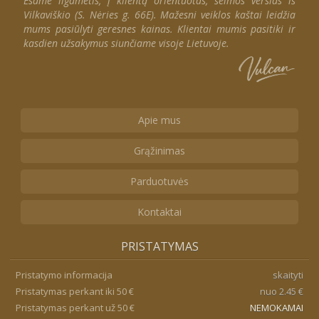
Esame ilgametis, į klientą orientuotas, šeimos verslas iš
Vilkaviškio (S. Nėries g. 66E). Mažesni veiklos kaštai leidžia
mums pasiūlyti geresnes kainas. Klientai mumis pasitiki ir
kasdien užsakymus siunčiame visoje Lietuvoje.
Apie mus
Grąžinimas
Parduotuvės
Kontaktai
PRISTATYMAS
Pristatymo informacija
skaityti
Pristatymas perkant iki 50 €
nuo 2.45 €
Pristatymas perkant už 50 €
NEMOKAMAI