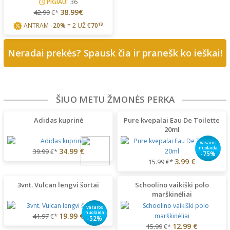
PIGIAU:
36
38.99€
42.99
€*
ANTRAM
-20%
= 2 UŽ
€
70
18
Neradai prekės? Spausk čia ir pranešk ko ieškai!
ŠIUO METU ŽMONĖS PERKA
Adidas kuprinė
Pure kvepalai Eau De Toilette
20ml
Vasaros
nuolaida
34.99 €
39.99
€*
-75%
3.99 €
15.99
€*
3vnt. Vulcan lengvi šortai
Schoolino vaikiški polo
marškinėliai
Vasaros
nuolaida
19.99 €
41.97
€*
-52%
12.99 €
15.99
€*