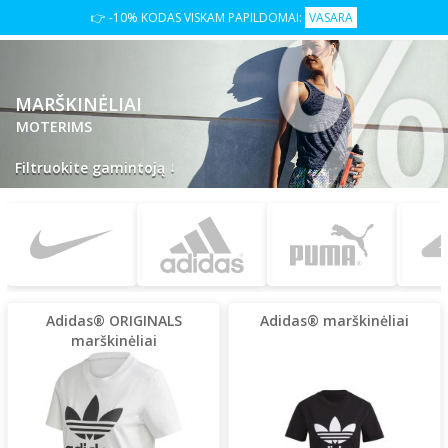
👉 -10% KODAS VISKAM PAPILDOMAI:
VASARA
MARŠKINĖLIAI
MOTERIMS
↓
Filtruokite gamintoją
Adidas® ORIGINALS
Adidas® marškinėliai
marškinėliai