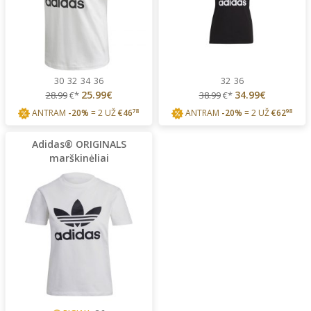
30
32
34
36
32
36
25.99€
34.99€
28.99
€*
38.99
€*
ANTRAM
-20%
= 2 UŽ
€
46
78
ANTRAM
-20%
= 2 UŽ
€
62
98
Adidas® ORIGINALS
marškinėliai