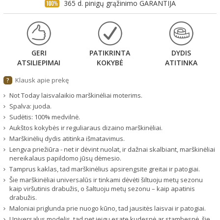
365 d. pinigų grąžinimo GARANTIJA
GERI
PATIKRINTA
DYDIS
ATSILIEPIMAI
KOKYBĖ
ATITINKA
Klausk apie prekę
?
Not Today laisvalaikio marškinėliai moterims.
Spalva: juoda.
Sudėtis: 100% medvilnė.
Aukštos kokybės ir reguliaraus dizaino marškinėliai.
Marškinėlių dydis atitinka išmatavimus.
Lengva priežiūra - net ir dėvint nuolat, ir dažnai skalbiant, marškinėliai
nereikalaus papildomo jūsų dėmesio.
Tamprus kaklas, tad marškinėlius apsirengsite greitai ir patogiai.
Šie marškinėliai universalūs ir tinkami dėvėti šiltuoju metų sezonu
kaip viršutinis drabužis, o šaltuoju metų sezonu – kaip apatinis
drabužis.
Maloniai priglunda prie nuogo kūno, tad jausitės laisvai ir patogiai.
Universalus modelis, tad net jeigu esate kudesnė ar stambesnė, šie