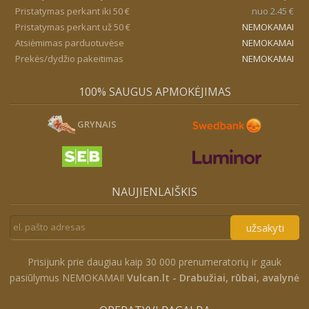
Pristatymas perkant iki 50 €
nuo 2.45 €
Pristatymas perkant už 50 €
NEMOKAMAI
Atsiėmimas parduotuvėse
NEMOKAMAI
Prekės/dydžio pakeitimas
NEMOKAMAI
100% SAUGUS APMOKĖJIMAS
GRYNAIS
NAUJIENLAIŠKIS
užsakyti
Prisijunk prie daugiau kaip 30 000 prenumeratorių ir gauk
pasiūlymus NEMOKAMAI!
Vulcan.lt - Drabužiai, rūbai, avalynė