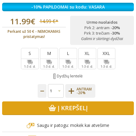
-10% PAPILDOMAI su kodu: VASARA
11.99€
14.99 €*
Urmo nuolaidos
Pirk 2: antram
-20%
Perkant už 50 € - NEMOKAMAS
Pirk 3: trečiam
-30%
pristatymas!
Galimi ir skirtingi dydžiai
S
M
L
XL
XXL
1-3 d. d.
1-3 d. d.
1-3 d. d.
1-3 d. d.
1-3 d. d.
Dydžių lentelė
ANTRAM
-20%
Į KREPŠELĮ
Saugu ir patogu: mokėk kai atvešime