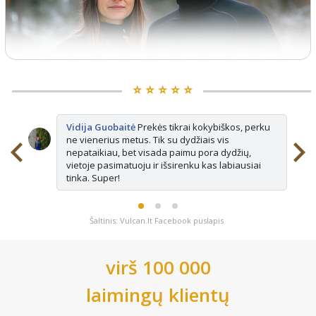
⭐️ ⭐️ ⭐️ ⭐️ ⭐️
Vidija Guobaitė
Prekės tikrai kokybiškos, perku
ne vienerius metus. Tik su dydžiais vis
nepataikiau, bet visada paimu pora dydžių,
vietoje pasimatuoju ir išsirenku kas labiausiai
tinka. Super!
Šaltinis: Vulcan.lt Facebook puslapis
virš 100 000
laimingų klientų