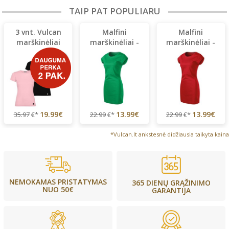
TAIP PAT POPULIARU
3 vnt. Vulcan
Malfini
Malfini
marškinėliai
marškinėliai -
marškinėliai -
suknelė
suknelė
19.99€
13.99€
13.99€
35.97
€*
22.99
€*
22.99
€*
*Vulcan.lt ankstesnė didžiausia taikyta kaina
NEMOKAMAS PRISTATYMAS
365 DIENŲ GRĄŽINIMO
NUO 50€
GARANTIJA