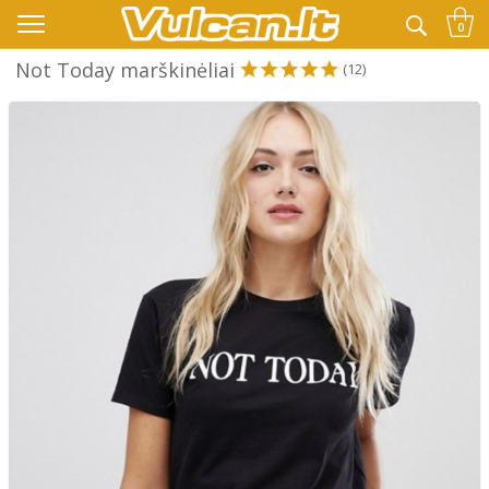
👉 -10% KODAS VISKAM PAPILDOMAI:
VASARA
0
Not Today marškinėliai
(12)